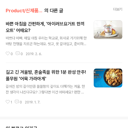
더보기
Product/신제품 인사드려요!
의 다른 글
바쁜 아침을 간편하게, '아이러브요거트 한끼
오트' 어때요?
글 내용
바쁘다 바빠. 매일 아침 우리는 학교로, 회사로 가기위해 한
바탕 전쟁을 치르곤 하는데요. 씻고, 옷 갈아입고, 준비하기
도 바쁜 만큼 아침식사는 생각조차 어려운데요. 그나마 빵
0
0
2019. 2. 6.
한 조각 입에 물고 나가기만 해도 다행이다 싶은 아침에 든
든하게 영양을 챙길 수 있는 방법이 있답니다. 바로 간편 대
용식(CMR; Convenient Meal Replacement)인데요.
길고 긴 겨울밤, 혼술족을 위한 1분 완성 안주!
시대의 흐름에 맞춰 간편대용식 시장이 점점 커지고 있답
니다. 그중에서도 최근 풀무원다논에서 출시된 '아이러브
풀무원 '어묵 가라아게'
글 내용
요거트 한끼오트'가 큰 인기를 끌고 있다고 해요. 불과 출시
길어진 밤의 길이만큼 쓸쓸함의 깊이도 더해가는 겨울. 한
한 달 만에 누적 판매량 100만 개를 돌파 했거든요. (캬
잔 생각이 나신다구요? 그렇다면 이건 어떠세요? 편한 옷
~!!!) 그 비결은 요거트 하나만으로 탄수화물, 단백질, 지방
으로 갈아입고 조용한 집에 혼자 앉아 평소 보고 싶었던 영
등 필수 영양성분을 고루 함유해 균형 잡힌 한 끼 식사를..
1
0
2019. 1. 7.
화나 음악을 틀고 한 잔~ 캬! 술 권하는 사람도 없고 내가
원하는 만큼 내가 좋아하는 술로 한 잔~ 캬! 이것이 바로 혼
술의 매력!! 공감하시나요? 하지만 모든 것이 낭만적일 것
같은 혼술입니다만, 혼술의 완성을 위해선 반드시 필요한
고민이 있답니다. 그것은 바로 '안주'~! 술이야 편의점에서