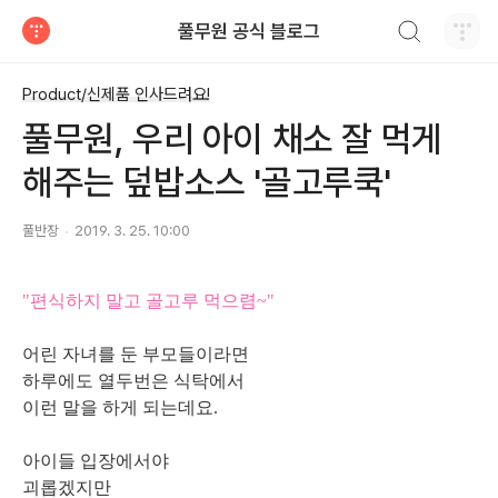
검색하기
풀무원 공식 블로그
티스토리
Product/신제품 인사드려요!
풀무원, 우리 아이 채소 잘 먹게
해주는 덮밥소스 '골고루쿡'
풀반장
2019. 3. 25. 10:00
"편식하지 말고 골고루 먹으렴~"
어린 자녀를 둔 부모들이라면
하루에도 열두번은 식탁에서
이런 말을 하게 되는데요.
아이들 입장에서야
괴롭겠지만