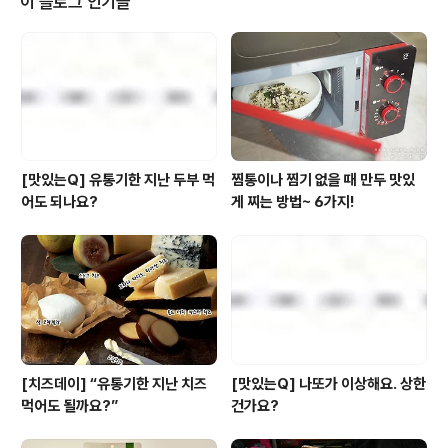
이 블로그 인기글
쉽게 살 수 있지만 안주는 그야말로 고민 그 자체! 배달 음
식을 시켜먹자니 값도 양도 부담스럽고, 만들어 먹자니 귀
찮고... 뚜둔. 이런 애매한 상황 풀반장이 확실하게 정리해
드립니다. 에헴. 겨울밤, 풀반장이 추천하는 혼술족을 위한
최고의 술안주..
[맛있는Q] 유통기한 지난 두부 먹
찜통이나 찜기 없을 때 만두 맛있
어도 되나요?
게 찌는 방법~ 6가지!
[치즈데이] “유통기한 지난 치즈
[맛있는Q] 나또가 이상해요. 상한
먹어도 될까요?”
건가요?