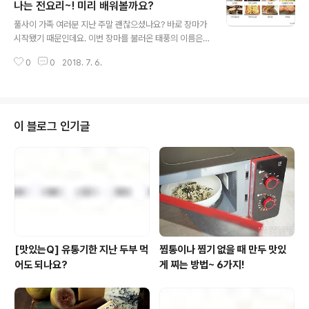
보다 작고 앙증맞은 물만두가 훨씬 더 편하다는 사실! 알고
나는 전요리~! 미리 배워볼까요?
글 내용
보면 어디에 넣어도 다~~ 잘어울리는 물만두로 만드는 다
풀사이 가족 여러분 지난 주말 괜찮으셨나요? 바로 장마가
양한 요리들! 금주의 오픈캐스트 '물만두 요리 특집'을 통해
시작됐기 때문인데요. 이번 장마를 불러온 태풍의 이름은
확인해보세요! http://opencast.naver.com/PS401p
귀욤귀욤한 '쁘라삐룬'입니다만...;;; 그 위력은 하늘이 뚫린
osted by 풀반장
0
0
2018. 7. 6.
듯 하루 종일 쏴아아아~! 그래도 별 피해 없이 잘 지나가서
다행이에요. 시원하게 쏟아지는 비를 보며 떠오른 것들이
있으니.. 빗소리와 찰떡 궁합! 영혼의 투톱과도 같은 '전' 입
니다. 이상하게 비만 오면 지글지글 기름에 노릇하게 구워
낸 전이 땡기는 것 같아요. ㅎㅎ 풀반장과 일심동체~ 물아
이 블로그 인기글
일체(?)~ 생각이 같은 풀사이 가족 여러분 많으시죠? 그래
서 준비한~! 금주의 오픈캐스트~! '비가 오면 생각나는 전
요리 특집' 입니다. 이번 주 오픈캐스트도 구독을 통해 쉽게
받아보실 수 있습니다!http://opencast.naver.c..
[맛있는Q] 유통기한 지난 두부 먹
찜통이나 찜기 없을 때 만두 맛있
어도 되나요?
게 찌는 방법~ 6가지!