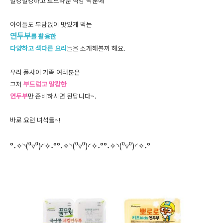
말캉말캉하고 보드라운 식감 덕분에
아이들도 부담없이 맛있게 먹는
연두부
를 활용한
다양하고 색다른 요리
들을 소개해볼까 해요.
우리 풀사이 가족 여러분은
그저
부드럽고 말캉한
연두부
만 준비하시면 된답니다~.
바로 요런 녀석들~!
°
(
)
°
°
(
)
°
°
(
)
°
˖✧◝
⁰▿⁰
◜✧˖
˖✧◝
⁰▿⁰
◜✧˖
˖✧◝
⁰▿⁰
◜✧˖