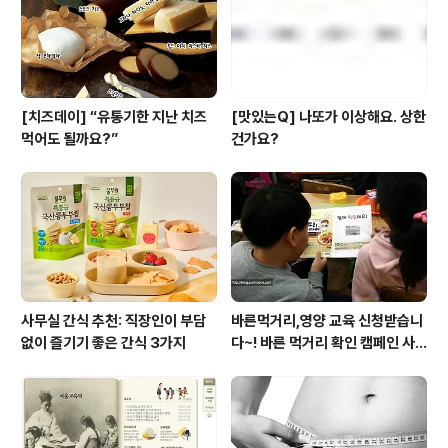
[치즈데이] “유통기한 지난 치즈
[맛있는Q] 나또가 이상해요. 상한
먹어도 될까요?”
건가요?
사무실 간식 추천: 직장인이 부담
바른먹거리,영양 교육 신청받습니
없이 즐기기 좋은 간식 3가지
다~! 바른 먹거리 확인 캠페인 사
이트 오픈!