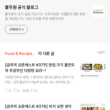
풀무원 공식 블로그
풀무원의 공식 블로그입니다. 지속가능한 식생활에 대한 정보
를 제공합니다. 나와 지구를 위한 바른먹거리
구독하기
더보기
Food & Recipe/풀무원 오픈캐스트
의 다른 글
[금주의 오픈캐스트 #379] 한입 크기 물만두
의 무궁무진 다양한 요리~!
글 내용
다양한 만두의 세계! 그 중에서도 별미로 꼽히는 만두가 있
다면... 단연 물만두가 아닐까 싶어요. 여느 만두와는 달리
한 입에 쏙 들어가는 귀엽고 앙증맞은 크기에~ 물과 함께
0
0
2018. 7. 13.
호로록~ 넘길 때 그 부드러운 식감까지~! 그런데.. 정녕..
물만두는 물에 넣고 끓여서만 먹어야 할까요? 후후.. 풀반
장과 함께라면 무궁무진하게 변신하는 물.만.두! 막상 만두
[금주의 오픈캐스트 #378] 비가 오면 생각
를 활용한 요리를 하려고 하면 커다란 크기의 다른 만두들