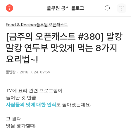
검색하기
풀무원 공식 블로그
티스토리
Food & Recipe/풀무원 오픈캐스트
[금주의 오픈캐스트 #380] 말캉
말캉 연두부 맛있게 먹는 8가지
요리법~!
풀반장
2018. 7. 24. 09:59
TV에 요리 관련 프로그램이
늘어난 것 만큼
사람들의 맛에 대한 인식
도 높아졌는데요.
그 결과
맛을 평가할때.