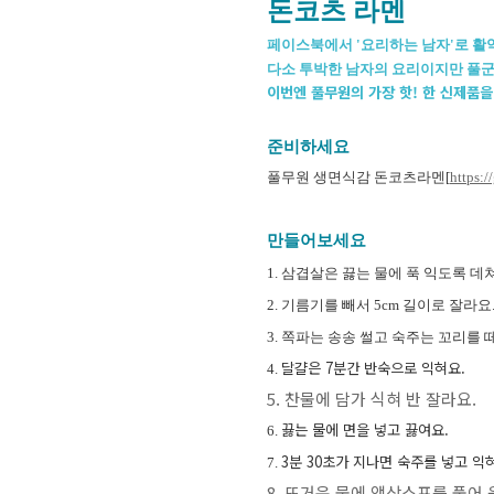
돈코츠 라멘
페이스북에서 '요리하는 남자'로 활
다소 투박한 남자의 요리이지만 풀군
이번엔 풀무원의 가장 핫! 한 신제품을
준비하세요
풀무원 생면식감 돈코츠라멘[
https:
만들어보세요
1.
삼겹살은 끓는 물에 푹 익도록 데
2.
기름기를 빼서 5cm 길이로 잘라요
3.
쪽파는 송송 썰고 숙주는 꼬리를 떼
달걀은 7분간 반숙으로 익혀요
.
4.
5. 찬물에 담가 식혀 반 잘라요.
끓는 물에 면을 넣고 끓여요.
6.
3분 30초가 지나면 숙주를 넣고 익
7.
8. 뜨거운 물에 액상스프를 풀어