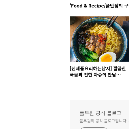
'Food & Recipe/풀반장의 
[신제품요리하는남자] 깔끔한
국물과 진한 차슈의 만남
~!...'차슈찾았슈 쇼유라멘'
풀무원 공식 블로그
풀무원의 공식 블로그입니다.