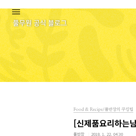
본문 바로가기
Food & Recipe/풀반장의 쿠킹팁
[신제품요리하는남자
풀반장
2018. 1. 22. 04:30