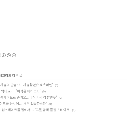
카테고리의 다른 글
슈의 만남~!...'차슈찾았슈 쇼유라멘'
(0)
먹어요~!...'야식은 야끼소바'
(0)
홈메이드로 즐겨요...'바삭바삭 컵 팝만두'
(0)
드를 동시에... '새우 컵쿨파스타'
(0)
컵스테이크를 집에서!... '그릴 함박 풀컵 스테이크'
(0)