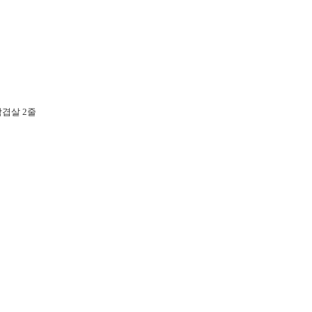
삼겹살 2줄