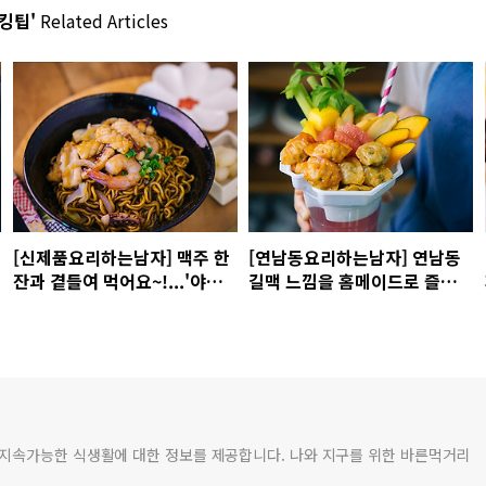
쿠킹팁'
Related Articles
[신제품요리하는남자] 맥주 한
[연남동요리하는남자] 연남동
잔과 곁들여 먹어요~!...'야식
길맥 느낌을 홈메이드로 즐겨
은 야끼소바'
요...'바삭바삭 컵 팝만두'
 지속가능한 식생활에 대한 정보를 제공합니다. 나와 지구를 위한 바른먹거리