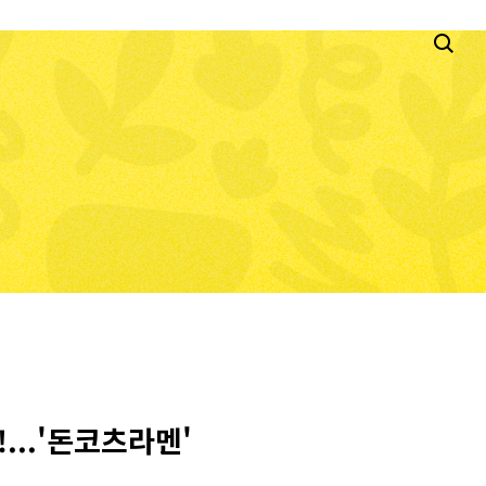
..'돈코츠라멘'