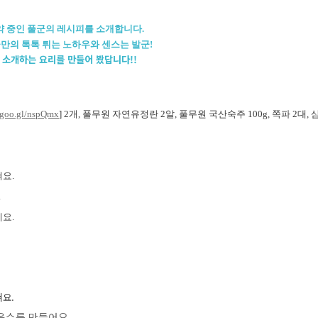
약 중인 풀군의 레시피를 소개합니다.
만의 톡톡 튀는 노하우와 센스는 발군!
 소개하는 요리를 만들어 봤답니다!!
//goo.gl/nspQmx
] 2개, 풀무원 자연유정란 2알, 풀무원 국산숙주 100g, 쪽파 2대, 
쳐요
.
.
요.
혀요
.
 육수를 만들어요.