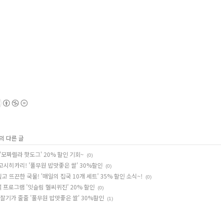
의 다른 글
 '모짜렐라 핫도그' 20% 할인 기회~
(0)
고시히카리! '풀무원 밥맛좋은 쌀' 30%할인
(0)
 뜨끈한 국물! '매일의 집국 10개 세트' 35% 할인 소식~!
(0)
절 프로그램 '잇슬림 헬씨퀴진' 20% 할인
(0)
 찰기가 줄줄 '풀무원 밥맛좋은 쌀' 30%할인
(1)