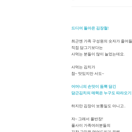
드디어 돌아온 김장철!
최근엔 가족 구성원의 숫자가 줄어
직접 담그기보다는
사먹는 분들이 많이 늘었는데요.
사먹는 김치가
참~ 맛있지만 서도~
어머니의 손맛이 듬뿍 담긴
담근김치의 매력은 누구도 따라오기
하지만 김장이 보통일도 아니고..
자~ 그래서 풀반장!
풀사이 가족여러분들의
김장 고민을 덜어드리기 위해.