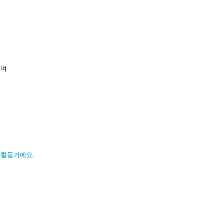
들며
 힘들거에요.