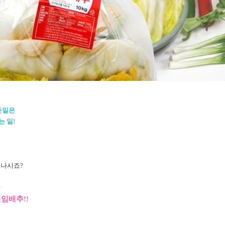
든일은
는 일!
억나시죠?
을
임배추!!