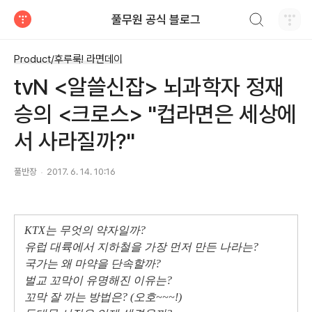
검색하기
풀무원 공식 블로그
티스토리
Product/후루룩! 라면데이
tvN <알쓸신잡> 뇌과학자 정재
승의 <크로스> "컵라면은 세상에
서 사라질까?"
풀반장
2017. 6. 14. 10:16
KTX는 무엇의 약자일까?
유럽 대륙에서 지하철을 가장 먼저 만든 나라는?
국가는 왜 마약을 단속할까?
벌교 꼬막이 유명해진 이유는?
꼬막 잘 까는 방법은? (오호~~~!)