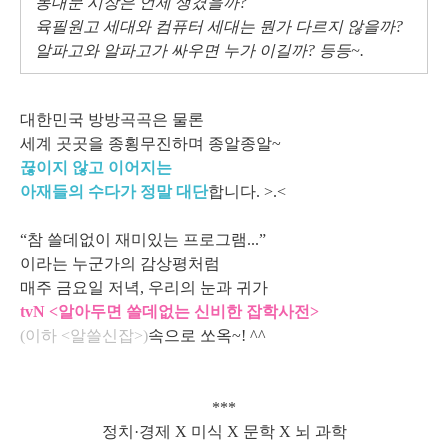
동대문 시장은 언제 생겼을까?
육필원고 세대와 컴퓨터 세대는 뭔가 다르지 않을까?
알파고와 알파고가 싸우면 누가 이길까? 등등~.
대한민국 방방곡곡은 물론
세계 곳곳을 종횡무진하며 종알종알~
끊이지 않고 이어지는
아재들의 수다가 정말 대단
합니다. >.<
“참 쓸데없이 재미있는 프로그램...”
이라는 누군가의 감상평처럼
매주 금요일 저녁, 우리의 눈과 귀가
tvN <알아두면 쓸데없는 신비한 잡학사전>
(이하 <알쓸신잡>)
속으로 쏘옥~! ^^
***
정치·경제 X 미식 X 문학 X 뇌 과학