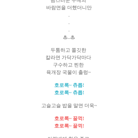
탐스러운 두께의
바람면을 더했더니만
.
.
.
♨..♨
두툼하고 쫄깃한
칼라면 가닥가닥마다
구수하고 찐한
육개장 국물이 출렁~
호로록~ 츄릅!
호로록~ 츄릅!
고슬고슬 밥을 말면 더욱~
호로록~ 꿀꺽!
호로록~ 꿀꺽!