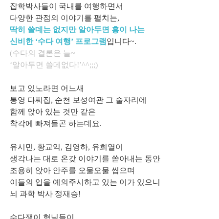
잡학박사들이 국내를 여행하면서
다양한 관점의 이야기를 펼치는,
딱히 쓸데는 없지만 알아두면 흥이 나는
신비한 ‘수다 여행’ 프로그램
입니다~.
(수다의 결론은 늘~
‘알아두면 쓸데없다!’^^;;;)
보고 있노라면 어느새
통영 다찌집, 순천 보성여관 그 술자리에
함께 앉아 있는 것만 같은
착각에 빠져들곤 하는데요.
유시민, 황교익, 김영하, 유희열이
생각나는 대로 온갖 이야기를 쏟아내는 동안
조용히 앉아 안주를 오물오물 씹으며
이들의 입을 예의주시하고 있는 이가 있으니
뇌 과학 박사 정재승!
수다쟁이 형님들이