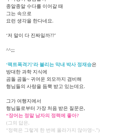
종알종알 수다를 이어갈 때
그는 속으로
요런 생각을 한다네요.
‘저 말이 다 진짜일까??’
^^;;;
‘팩트폭격기’라 불리는 막내 박사 정재승
은
방대한 과학 지식에
곰돌 곰돌~ 귀여운 외모까지 겸비해
형님들의 사랑을 듬뿍 받고 있는데요.
그가 여행지에서
형님들로부터 가장 처음 받은 질문은,
“장어는 정말 남자의 정력에 좋아?
(그의 답은,
“정력은 그렇게 한 번에 올라가지 않아영~.”)