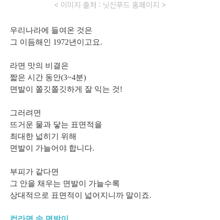
< 이미지 출처 : 닛신푸드 홈페이지 >
우리나라에 들여온 것은
그 이듬해인 1972년이고요.
라면 맛의 비결은
짧은 시간 동안(3~4분)
면발이 쫄깃쫄깃하게 잘 익는 것!
그러려면
뜨거운 물과 닿는 표면적을
최대한 넓히기 위해
면발이 가늘어야 합니다.
부피가 같다면
그 안을 채우는 면발이 가늘수록
상대적으로 표면적이 넓어지니까 말이죠.
컵라면 속 면발이