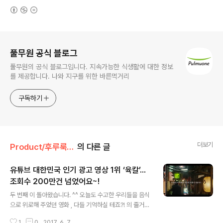
(새창열림)
로그 정보
풀무원 공식 블로그
풀무원의 공식 블로그입니다. 지속가능한 식생활에 대한 정보
를 제공합니다. 나와 지구를 위한 바른먹거리
구독하기
더보기
Product/후루룩! 라면데이
의 다른 글
유튜브 대한민국 인기 광고 영상 1위 ‘육칼’...
조회수 200만건 넘었어요~!
글 내용
두 번째 이 돌아왔습니다. ^^ 오늘도 수고한 우리들을 음식
으로 위로해 주었던 영화 , 다들 기억하실 테죠?! 의 줄거리
며 구성은, 늦은 밤 불을 밝히는 특별한 식당과 그곳을 찾는
1
0
2017. 6. 7.