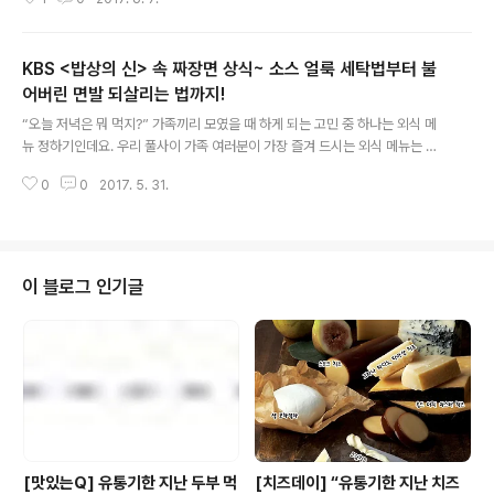
사람들의 사연들로 가득했던 첫 번째 과 비슷하지만 예고
편은 그 동안 보아왔던 여느 영화 영상들과는 무척 다르다
는 반응을 얻고 있는데요. 티저 예고편의 첫 화면에 등장한
KBS <밥상의 신> 속 짜장면 상식~ 소스 얼룩 세탁법부터 불
카피는, “이어폰을 사용하면 더 맛있게 감상할 수 있습니
다.” 으응?! ... 아하! 티저 예고편은 ASMR, 즉 뇌를 자극해
어버린 면발 되살리는 법까지!
글 내용
심리적인 안정을 유도하는 기법을 적용해 제작되었거든요.
“오늘 저녁은 뭐 먹지?” 가족끼리 모였을 때 하게 되는 고민 중 하나는 외식 메
일명, 소리로 맛보는 티저 예고편! 영화 포스터, 티저 예고
뉴 정하기인데요. 우리 풀사이 가족 여러분이 가장 즐겨 드시는 외식 메뉴는 혹
편 첫 화면 ### 티저 예고편 보러 가기 http://tv.kakao.
시~~~~ ...짜~장~면~??!! ♡( ⁎ᵕᴗᵕ⁎ )♡ 실제로 한 설문 조사에 따르면 대한민
com/v/304..
0
0
2017. 5. 31.
국 국민이 가장 좋아하는 외식 메뉴 1위에 짜.장.면.이 당당히 꼽혔다는 사실~!
(2위 삼겹살, 3위 생선회) 즐겨먹는 음식이니 만큼 궁금한 것도 많을 텐데요. 예
를 들면 어떤 짜장면이 가장 빨리 붇는지, 또 뭉친 면을 펴는(?!) 비법 같은 게 있
는지 등등. 때마침 미식가로 유명한 신동엽이 임금 복장을 한 채 진행자로 나섰
던 KBS2TV 푸드 퀴즈 쇼 ‘외식 밥상’편에서는 대한민국 국민이 가장 좋아하는
이 블로그 인기글
외식 메뉴 1위에 짜장면이 오른 기념으로~ 짜장면에 ..
[맛있는Q] 유통기한 지난 두부 먹
[치즈데이] “유통기한 지난 치즈