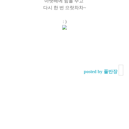
아랫배에 힘을 주고
다시 한 번 으랏차차~
: )
posted by 풀반장