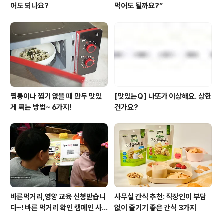
어도 되나요?
먹어도 될까요?”
찜통이나 찜기 없을 때 만두 맛있
[맛있는Q] 나또가 이상해요. 상한
게 찌는 방법~ 6가지!
건가요?
바른먹거리,영양 교육 신청받습니
사무실 간식 추천: 직장인이 부담
다~! 바른 먹거리 확인 캠페인 사
없이 즐기기 좋은 간식 3가지
이트 오픈!