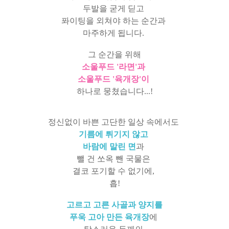
두발을 굳게 딛고
퐈이팅을 외쳐야 하는 순간과
마주하게 됩니다.
그 순간을 위해
소울푸드 '라면'과
소울푸드 '육개장'이
하나로 뭉쳤습니다...!
정신없이 바쁜 고단한 일상 속에서도
기름에 튀기지 않고
바람에 말린 면
과
뺄 건 쏘옥 뺀 국물은
결코 포기할 수 없기에,
흡!
고르고 고른 사골과 양지를
푸욱 고아 만든 육개장
에