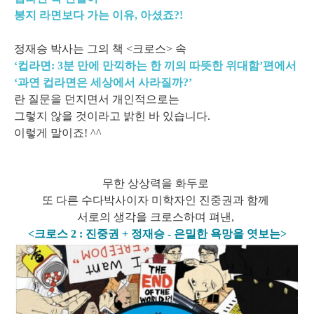
봉지 라면보다 가는 이유, 아셨죠?!
정재승 박사는 그의 책 <크로스> 속
‘컵라면: 3분 만에 만끽하는 한 끼의 따뜻한 위대함’편에서
‘과연 컵라면은 세상에서 사라질까?’
란 질문을 던지면서 개인적으로는
그렇지 않을 것이라고 밝힌 바 있습니다.
이렇게 말이죠! ^^
무한 상상력을 화두로
또 다른 수다박사이자 미학자인 진중권과 함께
서로의 생각을 크로스하며 펴낸,
<크로스 2 : 진중권 + 정재승 - 은밀한 욕망을 엿보는>