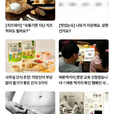
[치즈데이] “유통기한 지난 치즈
[맛있는Q] 나또가 이상해요. 상한
먹어도 될까요?”
건가요?
사무실 간식 추천: 직장인이 부담
바른먹거리,영양 교육 신청받습니
없이 즐기기 좋은 간식 3가지
다~! 바른 먹거리 확인 캠페인 사
이트 오픈!