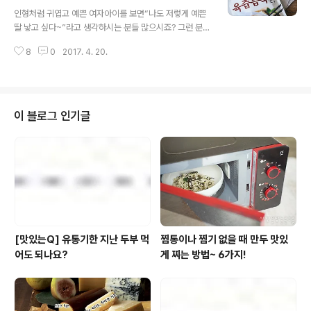
글 내용
로 빚어 다소 투박해 보이지만 특유의 손맛이 살아있는 시
인형처럼 귀엽고 예쁜 여자아이를 보면“나도 저렇게 예쁜
장 만두. 어릴 적 그 맛 그대로, 언제 가도 그 맛 그대로. 문
딸 낳고 싶다~”라고 생각하시는 분들 많으시죠? 그런 분들
득문득 생각나는 시장 만두의 추억은 현재진행형인데요,
을 위해 예쁜 딸 낳는 비법을 알려드리겠습니다. 흠흠.. 여
시장에서 파는 만두라면 어디나 맛있을 터이지만 특히 만
8
0
2017. 4. 20.
성이라면 잘생긴 남편을 만나면 되고 남성이라면 본인이
두가 맛있기로 소문난 시..
잘생기면 된다고 합니;;; (켁;;;) 실제로 한 연구결과에 따르
면, 유전학적으로 아빠의 외모 유전자는 (엄마의 외모와 상
관없이) 아들보다 딸에게 유전될 확률이 높기 때문이라네
요.(헐;;) 흠흠.. 이건 어디까지나 확률의 문제일 뿐! 그나저
이 블로그 인기글
나 확률이 힘껏 도와준다 하더라도 이번 생에는 어려울 것
같다고요? 그럼 다른 비법을 알려드리겠습니다. -_- 오랜
세월 회자돼 온 전통의 비법, 바로 만두를 예쁘게 빚는 겁니
다! ㅎㅎㅎ(송편으로도 동일한 효과를 보실 수 있습니다.)
타고난 곰손이..
[맛있는Q] 유통기한 지난 두부 먹
찜통이나 찜기 없을 때 만두 맛있
어도 되나요?
게 찌는 방법~ 6가지!