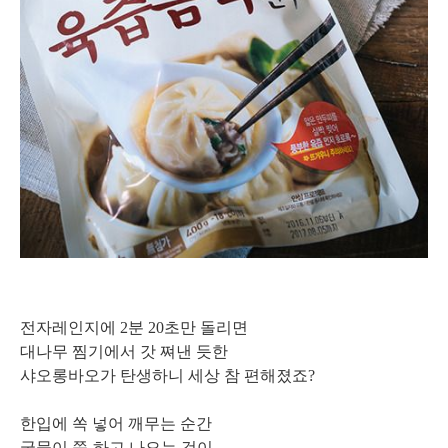
전자레인지에 2분 20초만 돌리면
대나무 찜기에서 갓 쪄낸 듯한
샤오롱바오가 탄생하니 세상 참 편해졌죠?
한입에 쏙 넣어 깨무는 순간
국물이 쭉-하고 나오는 것이