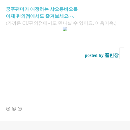
쿵푸팬더가 애정하는 샤오롱바오를
이제 편의점에서도 즐겨보세요~~.
(가까운 CU편의점에서도 만나실 수 있어요. 어흠어흠.)
posted by 풀반장
(새창열림)
로그 정보