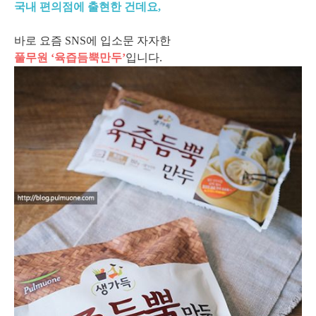
국내 편의점에 출현한 건데요,
바로 요즘 SNS에 입소문 자자한
풀무원 ‘육즙듬뿍만두’
입니다.