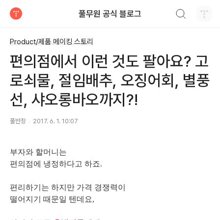
검색하기
풀무원 공식 블로그
티스토리
Product/제품 메이킹 스토리
편의점에서 이런 것도 팔아요? 고
로쇠물, 절임배추, 오징어회, 별풍
선, 샤오롱바오까지?!
풀반장
2017. 6. 1. 10:07
부자와 할머니는
편의점에 냉정하다고 하죠.
편리하기는 하지만 가격 경쟁력이
떨어지기 때문일 텐데요,