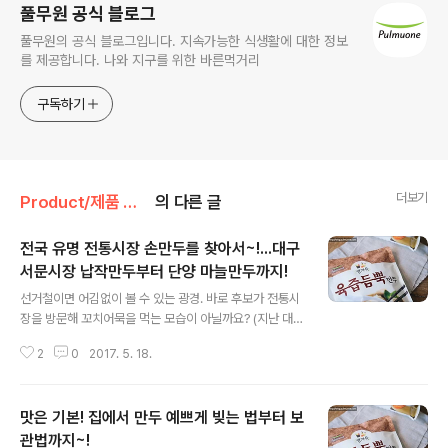
풀무원 공식 블로그
풀무원의 공식 블로그입니다. 지속가능한 식생활에 대한 정보
를 제공합니다. 나와 지구를 위한 바른먹거리
구독하기
더보기
Product/제품 메이킹 스토리
의 다른 글
전국 유명 전통시장 손만두를 찾아서~!...대구
서문시장 납작만두부터 단양 마늘만두까지!
글 내용
선거철이면 어김없이 볼 수 있는 광경. 바로 후보가 전통시
장을 방문해 꼬치어묵을 먹는 모습이 아닐까요? (지난 대선
때도 보았던 것 같습니다..@.@~) 사실 시장엔 어묵 외에
2
0
2017. 5. 18.
도 맛있는 것들이 참 많은데요, 풀반장은 시장, 하면 머릿속
에 딱 떠오르는 풍경이 있습니다. 하얀 김이 모락모락 피어
오르는 커다란 솥단지와 뚜껑을 열면 하얗게 누워있는만두
맛은 기본! 집에서 만두 예쁘게 빚는 법부터 보
와 찐빵들. 특히 갓 쪄낸 만두의 투명한 자태는 “나 고기만
두”, “나 김치만두”를 온몸으로 외치고 있는 듯하죠. 손으
관법까지~!