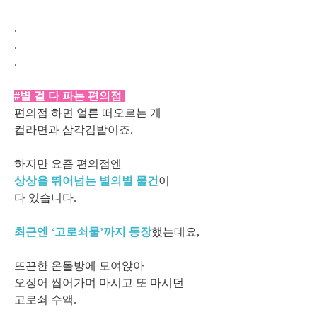
.
.
.
#별 걸 다 파는 편의점
편의점 하면 얼른 떠오르는 게
컵라면과 삼각김밥이죠.
하지만 요즘 편의점엔
상상을 뛰어넘는 별의별 물건
이
다 있습니다.
최근엔 ‘고로쇠물’까지 등장
했는데요,
뜨끈한 온돌방에 모여앉아
오징어 씹어가며 마시고 또 마시던
고로쇠 수액.