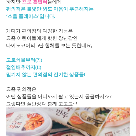
하지만
프로 혼밥러
들에게
편의점은 불빛만 봐도 마음이 푸근해지는
‘소울 플레이스’입니다.
게다가 편의점의 다양한 기능은
요즘 어린이들에게 핫한 장난감인
다이노코어의 5단 합체를 보는 듯한데요,
고로쇠물부터(?!)
절임배추까지(!!)
믿기지 않는 편의점의 진기한 상품들!
요즘 편의점은
어떤 상품들을 어디까지 팔고 있는지 궁금하시죠?
그렇다면 풀반장과 함께 고고고~!