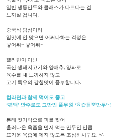
일반 냉동만두와 클래스가 다르다는 걸
느끼실 겁니다.
중국식 딤섬이라
입맛에 안 맞으면 어쩌나하는 걱정은
넣어둬~ 넣어둬~
젤라틴이 아닌
국산 생돼지고기와 양배추, 양파로
육수를 내 느끼하지 않고
고기 특유의 감칠맛이 풍부합니다.
컵라면과 함께 먹어도 좋고
‘편맥’ 안주로도 그만인 풀무원 ‘육즙듬뿍만두’~!
본래 젓가락으로 피를 찢어
흘러나온 육즙을 먼저 먹는 만두인 만큼
뜨거운 육즙에 데지 않도록 조심하시구요. ^^