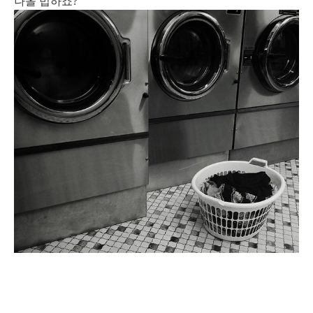
나올 법하죠?