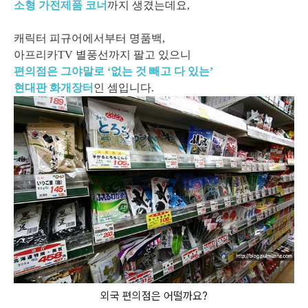
소형 가전제품 코너
까지 생겼는데요,
캐릭터 피규어에서부터 명품백,
아프리카TV 별풍선까지 팔고 있으니
편의점은 그야말로 ‘없는 것 빼고 다 있는’
현대판 화개장터
인 셈입니다.
외국 편의점은 어떨까요?