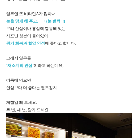
열무엔 또 비타민A가 많아서
눈을 맑게 해 주고, +_+ (눈 번쩍~!)
무려 산삼이나 홍삼에 함유돼 있는
사포닌 성분이 들어있어
원기 회복과 혈압 안정
에 좋다고 합니다.
그래서 열무를
‘채소계의 인삼’
이라고 하는데요,
여름에 먹으면
인삼보다 더 좋다는 열무김치.
제철일 때 드세요.
두 번, 세 번, 담가 드세요.