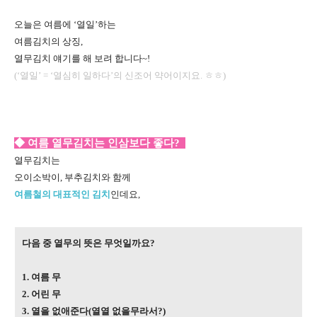
오늘은 여름에 ‘열일’하는
여름김치의 상징,
열무김치 얘기를 해 보려 합니다~!
(‘열일’ = ‘열심히 일하다’의 신조어 약어이지요. ㅎㅎ)
◆ 여름 열무김치는 인삼보다 좋다?
열무김치는
오이소박이, 부추김치와 함께
여름철의 대표적인 김치
인데요,
다음 중 열무의 뜻은 무엇일까요?
1. 여름 무
2. 어린 무
3. 열을 없애준다(열열 없을무라서?)