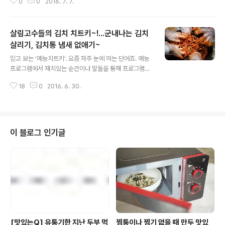
0
0
2016. 7. 7.
하거나 우리 음식을 처음 맛본 외국인들의 재미있는 반응
을 보고 있노라면 문득 우리의 익숙한 일상이 새롭고 낯설
게 느껴지기도 합니다. 이렇듯 공기처럼 당연하고 아무렇
살림고수들의 김치 치트키~!...군내나는 김치
지 않았던 것이 외국인들의 눈을 통해 새로워 보이는 경우
가 있는데요, 아마 이곳에서도 비슷한 기분이 들지 않을까
살리기, 김치통 냄새 없애기~
글 내용
요? 가장 한국적이지만 외국인이 되어 여행하는 듯한 기분
믿고 보는 ‘예능치트키’. 요즘 자주 눈에 띄는 단어죠. 예능
이 드는 그 곳. 바로 ‘북촌’과 ‘인사동’입니다. 요즘 외국인들
프로그램에서 재치있는 순간이나 말들을 통해 프로그램을
에게 아주 핫한 관광코스라 우리말보다 외국어를 더..
재미있어지게 만드는 이른바 '빵빵 터뜨리는' 사람을 말하
18
0
2016. 6. 30.
는데요, ^^ 여기서 ‘치트키’란 무슨 말일까요? '치트(chea
t)‘는 '속이다’라는 뜻으로 컴퓨터 게임에서 제작자들만이
알고 있는 비밀키를 말합니다. 치트키를 적용하게 되면 무
적이 되거나 해당 단계를 클리어해 주는 등 안 풀리던 게임
을 술술 풀리게 해주죠. 우리 인생에서도 치트키가 있었으
이 블로그 인기글
면, 하는 순간이 있습니다. 살림하는 주부들도 날마다 새록
새록 등장하는 골칫거리에 치트키를 쓰고 싶은 순간이 많
을 텐데요, 뭐 하나 쉬운 게 없는 살림, 그 중에서도 밥상의
중심인 김치에 문제가 생기면 “망했구나~” 하는 생각이 절
로 드실 겁니다. ..
[맛있는Q] 유통기한 지난 두부 먹
찜통이나 찜기 없을 때 만두 맛있