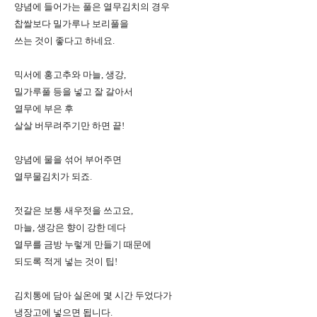
양념에 들어가는 풀은 열무김치의 경우
찹쌀보다 밀가루나 보리풀을
쓰는 것이 좋다고 하네요.
믹서에 홍고추와 마늘, 생강,
밀가루풀 등을 넣고 잘 갈아서
열무에 부은 후
살살 버무려주기만 하면 끝!
양념에 물을 섞어 부어주면
열무물김치가 되죠.
젓갈은 보통 새우젓을 쓰고요,
마늘, 생강은 향이 강한 데다
열무를 금방 누렇게 만들기 때문에
되도록 적게 넣는 것이 팁!
김치통에 담아 실온에 몇 시간 두었다가
냉장고에 넣으면 됩니다.