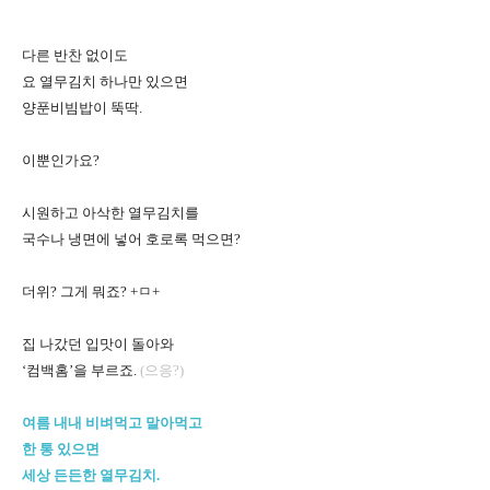
다른 반찬 없이도
요 열무김치 하나만 있으면
양푼비빔밥이 뚝딱.
이뿐인가요?
시원하고 아삭한 열무김치를
국수나 냉면에 넣어 호로록 먹으면?
더위? 그게 뭐죠? +ㅁ+
집 나갔던 입맛이 돌아와
‘컴백홈’을 부르죠.
(으응?)
여름 내내 비벼먹고 말아먹고
한 통 있으면
세상 든든한 열무김치.