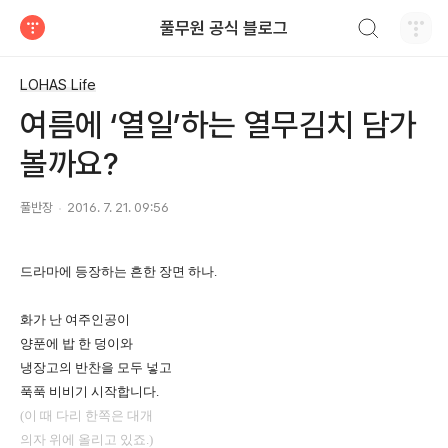
검색하기
풀무원 공식 블로그
티스토리
LOHAS Life
여름에 ‘열일’하는 열무김치 담가
볼까요?
풀반장
2016. 7. 21. 09:56
드라마에 등장하는 흔한 장면 하나.
화가 난 여주인공이
양푼에 밥 한 덩이와
냉장고의 반찬을 모두 넣고
푹푹 비비기 시작합니다.
(이 때 다리 한쪽은 대개
의자 위에 올리고 있죠.)