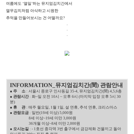
여름에도 ‘열일’하는 뮤지엄김치간에서
열무김치처럼 아삭하고 시원한
추억을 만들어보시는 건 어떨까요?
.
.
.
INFORMATION_
뮤지엄김치간(間)
관람안내
● 주 소
: 서울시 종로구 인사동길 35-4, 뮤지엄김치간(間) 4,5,6층
●
관람시간
: 화~일 오전 10시 ~ 오후 6시 (마지막 입장 오후 5시 30
분)
●
휴 관
: 매주 월요일, 1월 1일, 설 연휴, 추석 연휴, 크리스마스
●
관람요금
: 일반(19세 이상) 5,000원
8세 이상~19세 미만 3,000원
36개월 이상~8세 미만 2,000원
●
오시는길
: - 1호선 종각역 3번 출구에서 금강제화 건물끼고 돌아