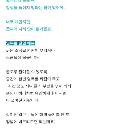
열무김치 담글 땐
정성을 들이지 말라는 말이 있어요.
너무 매만지면
풋내가 나서 맛이 없거든요.
열무를 절일 때는
굵은 소금을 켜켜이 뿌리거나
소금물에 담급니다.
골고루 절여질 수 있도록
중간에 한번 열무를 뒤집어 주고
1시간 정도 지나 줄기 부분을 꺾어 봐서
손연재 허리처럼 유연하게 휘어지면
다 절여진 거랍니다.
절여진 열무는 물에 헹궈 물기를 뺀 후
양념에 버무려주면 되는데요,