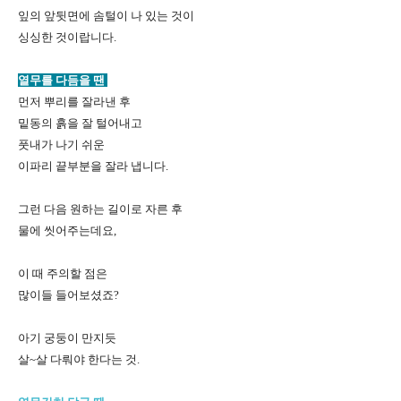
잎의 앞뒷면에 솜털이 나 있는 것이
싱싱한 것이랍니다.
열무를 다듬을 땐
먼저 뿌리를 잘라낸 후
밑동의 흙을 잘 털어내고
풋내가 나기 쉬운
이파리 끝부분을 잘라 냅니다.
그런 다음 원하는 길이로 자른 후
물에 씻어주는데요,
이 때 주의할 점은
많이들 들어보셨죠?
아기 궁둥이 만지듯
살~살 다뤄야 한다는 것.