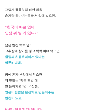
그렇게 폭풍처럼 비빈 밥을
숟가락 하나 가~득 떠서 입에 넣으면,
“천국이 따로 없네.
인생 뭐 별 거 있나?”
남은 반찬 턱턱 넣어
고추장에 참기름 넣고 썩썩 비벼 먹으면
힐링과 치유효과마저 있다는
양푼비빔밥.
밤에 혼자 부엌에서 먹으면
더 맛있는 ‘양푼 혼밥’에
안 들어가면 ‘넘나’ 섭한,
양푼비빔밥을 완전체로 만들어주는
반찬이 있죠.
바로 ‘열무김치’입니다.