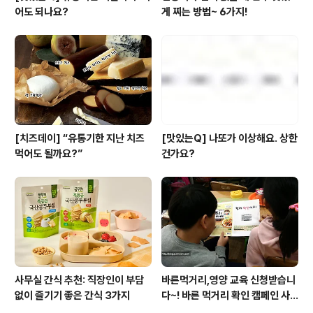
어도 되나요?
게 찌는 방법~ 6가지!
[치즈데이] “유통기한 지난 치즈
[맛있는Q] 나또가 이상해요. 상한
먹어도 될까요?”
건가요?
사무실 간식 추천: 직장인이 부담
바른먹거리,영양 교육 신청받습니
없이 즐기기 좋은 간식 3가지
다~! 바른 먹거리 확인 캠페인 사
이트 오픈!