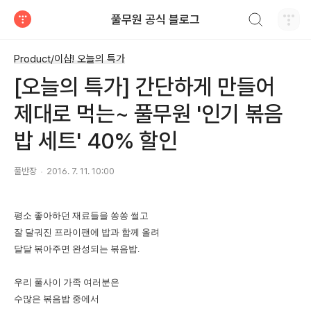
검색하기
풀무원 공식 블로그
티스토리
Product/이샵! 오늘의 특가
[오늘의 특가] 간단하게 만들어
제대로 먹는~ 풀무원 '인기 볶음
밥 세트' 40% 할인
풀반장
2016. 7. 11. 10:00
평소 좋아하던 재료들을 쏭쏭 썰고
잘 달궈진 프라이팬에 밥과 함께 올려
달달 볶아주면 완성되는 볶음밥.
우리 풀사이 가족 여러분은
수많은 볶음밥 중에서