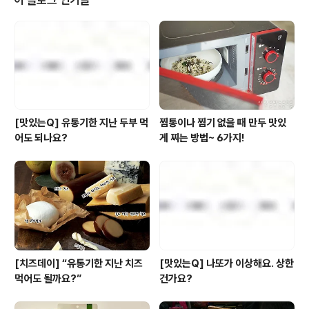
이 블로그 인기글
하는 차세대 냉면짝꿍 만두~ 그 중에서도 생고기와 생야채
로 큼직하게 빚은 생가득 평양 왕만두 저온숙성 포기김치
로 큼직하게 빚은 생가득 김치 왕만두 이야기만 들어도 입
맛이.. 침이 츄릅. 지금 당장 마트로 출발하고 싶으시다구
요? 잠시만요 잠시만요~, ..
[맛있는Q] 유통기한 지난 두부 먹
찜통이나 찜기 없을 때 만두 맛있
어도 되나요?
게 찌는 방법~ 6가지!
[치즈데이] “유통기한 지난 치즈
[맛있는Q] 나또가 이상해요. 상한
먹어도 될까요?”
건가요?