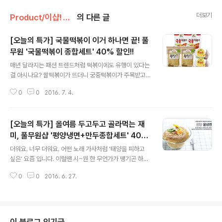
더보기
Product/이샵! 오늘의 특가
의 다른 글
[오늘의 특가] 국물떡볶이 이거 하나면 끝! 풀
무원 '국물떡볶이 종합세트' 40% 할인!!
글 내용
매년 달라지는 패션 트렌드처럼 떡볶이에도 유행이 있다는
걸 아시나요? 쌀떡볶이가 뜨더니 궁중떡볶이가 주목받고
이젠 다시 빨간색으로 돌아오더니만 국물떡볶이가 최고의
0
0
2016. 7. 4.
인기를 누리고 있는데요. 국물떡볶이를 정말 제대로 즐겨
볼 수 있는 특별한 세트! 바로 풀무원샵의 '국물떡볶이 종합
세트' 입니다. 6가지 국내산 야채로 만든 국물이 일품! 바로
[오늘의 특가] 올여름 두고두고 골라먹는 재
조리 국물떢볶이 부드럽고 쫄깃한 부산어묵 채소사각 흰자
는 보들, 노른자는 촉촉 반숙으로 익힌 촉촉란 떡볶이와 곁
미, 풀무원샵 '평양냉면+만두종합세트' 40%
글 내용
들였을 때 최고의 시너지를 내는 어묵과 삶은계란이 함께
할인!!
더워요. 너무 더워요. 어떤 노래 가사처럼 '태양을 피하고
들어있는 국물떡볶이 종합세트! 아이들 간식이나 주말 특
싶은' 요즘 입니다. 이럴땐 시~원 한 무언가가 땡기곤 하는
별 메뉴로도 좋은 국물떡볶이 종합세트가~ 오늘 단 하루.
데요. 헛. 시원한 무언가... 그러면서도 여름과 어울리는 그
풀무원샵에서 40% 할인된 가격으로 판매중이라고 합니
0
0
2016. 6. 27.
것! 냉.면! 그래요 여름엔 냉면이 제격이죠. 비냉과 물냉 사
다. 대세 국물떡볶이를 가장 저렴하게 만날 수 ..
이의 운명적 고민을 이겨내고 최종적으로 낙점된 냉면에
얼음 동동 띄우고 한입 후루룩~ 하면~~ 캬~!!! 시원한 동
치미 국물 맛이 살아있는 평양 물냉면 새콤달콤 부드럽고
쫄깃한 함흥 비빔냉면 그리고 냉면과 의외의 케미를 자랑