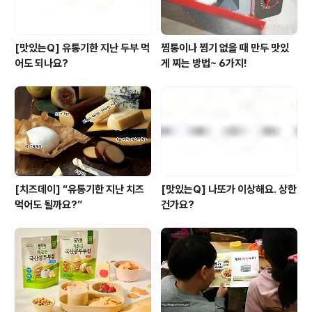
[맛있는Q] 유통기한 지난 두부 먹
찜통이나 찜기 없을 때 만두 맛있
어도 되나요?
게 찌는 방법~ 6가지!
[치즈데이] “유통기한 지난 치즈
[맛있는Q] 나또가 이상해요. 상한
먹어도 될까요?”
건가요?