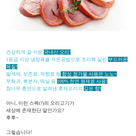
건강하게 잘 키운
국내산 오리!
1등급 이상 냉장육을 저온공법으로 조리해 살린
부드러운
육질!
발색제, 보존료, 착향료 등
합성 첨가물 사용은 노노~
무화과, 복분자, 매실 등
100% 천연 원재료 사용!
참나무 훈연으로 살려낸 훈제오리의
깊은 향!
아니, 이런 스펙(?)의 오리고기가
세상에 존재한단 말인가요?
후후~
그렇습니다!