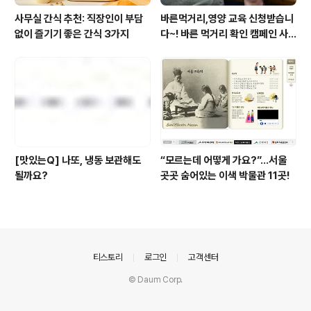
사무실 간식 추천: 직장인이 부담
바른먹거리,영양 교육 신청받습니
없이 즐기기 좋은 간식 3가지
다~! 바른 먹거리 확인 캠페인 사
이트 오픈!
[맛있는Q] 나또, 냉동 보관해도
“모르는데 어떻게 가요?”...서울
될까요?
곳곳 숨어있는 이색 박물관 11곳!
의안내
티스토리
로그인
고객센터
© Daum Corp.