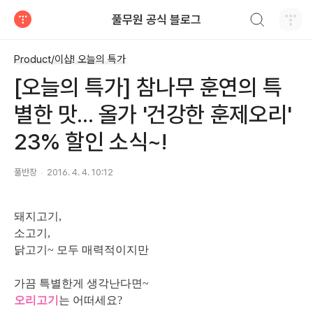
검색하기
풀무원 공식 블로그
티스토리
Product/이샵! 오늘의 특가
[오늘의 특가] 참나무 훈연의 특
별한 맛... 올가 '건강한 훈제오리'
23% 할인 소식~!
풀반장
2016. 4. 4. 10:12
돼지고기,
소고기,
닭고기~ 모두 매력적이지만
가끔 특별한게 생각난다면~
오리고기
는 어떠세요?