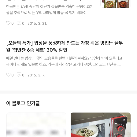
글 내용
한국인은 밥심! 속담이 아닌가 싶을만큼 익숙한 문장이죠?
쌀을 주식으로 먹는 우리나라답게 밥을 꼭 챙겨 먹어야 한
끼 제대로 먹은 느낌이 드실 텐데요. 그렇다고 밥만 먹을 수
0
0
2016. 3. 21.
는 없는 법! 밥과 함께 항상 곁들여지는 갖은 반찬과 국,탕!
그중에서도 특히 김이 모락모락 올라오는 뜨끈한 국물에
밥 한술 훌훌~ 캬~!!! 하지만 밥상 차리랴 반찬 준비하랴 매
[오늘의 특가] 밥상을 풍성하게 만드는 가장 쉬운 방법!~ 풀무
번 국, 탕을 새로 끓이는 것도 쉽지 않은 일이지요. 그럴땐
풀무원의 힘을 잠시 빌려보시는건 어떨까요? 새롭게 출시
원 '집반찬 6종 세트' 30% 할인
글 내용
된 찬마루 진국 4종 세트가 있거든요. 구수하고 개운한 소
매일 만나는 밥상. 그곳의 모습들을 한번 떠올려 볼까요? 당연히 밥이 있을테고
고기 육개장 오랜 시간 정성으로 끓인 사골곰탕 국내산 갈
국이나 찌개도 있을법 하죠. 가운데 자리잡은 고기나 생선. 그리고... 반찬들. 밥
비와 양지의 깊은맛 갈비탕 담백한 국물의 사골 우거지국
상에서 빠지면 섭섭한, 때로는 밥도둑이라는 이름의 주연으로 변신하기도 하는
하나하나 맛이 보장된 국,탕류의 스터디 셀러들이죠? 바로
0
0
2016. 3. 7.
반찬! 오늘 풀반장이 소개해드릴 것이 바로 그 '집반찬' 인데요. 아니.. 풀무원에
이 풀무원 국탕 4종..
서 집반찬을?! 얼마전 출시 후 그 편리함으로 주부님들께 칭찬을 받고 있지요~
'멸치견과류 볶음' '무말랭이' '양념깻잎무침' '소고기장조림' '메추리알장조림'
'들기름깻잎지' 누구나 좋아하는 대표적 반찬들로 고르고 골라 6종을 선보였는
데요. 어떠세요? 관심이 가지 않으세요? 한번 사놓으면 일주일이 든든한 풀무원
이 블로그 인기글
의 집반찬 6종이 풀무원샵의 '오늘의특가'를 통해 무려 30%나 할인된 가격으
로 ..