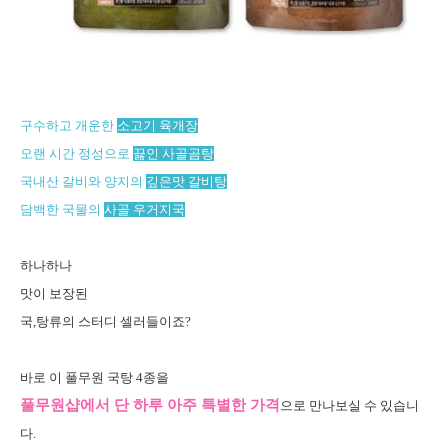
구수하고 개운한
소고기 육개장
오랜 시간 정성으로
끓인 사골곰탕
국내산 갈비와 양지의
깊은맛 갈비탕
담백한 국물의
사골 우거지국
하나하나
맛이 보장된
국,탕류의 스터디 셀러들이죠?
바로 이
풀무원 국탕 4종을
풀무원샵에서 단 하루 아주 특별한 가격
으로 만나보실 수 있습니
다.