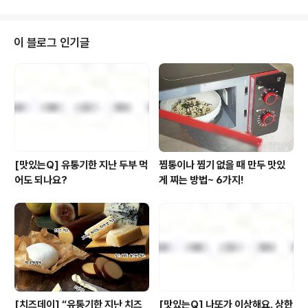
짬뽕' 입니다. 풀무원의 기존 라면들과 마찬가지로 기름에
튀기는 대신 바람에 말려 낮은 칼로리와 면발 본연의 맛을
살리는 한편~ 새우를 통째로 갈아 넣은 후첨스프로~ 진한
이 블로그 인기글
풍미까지!! 짬뽕면의 시대를 맞아 한번쯤은 꼭 드셔보셔야
할 라면으로 강력히 추천합니다! 그것도 바로 오늘! 풀무원
샵과 함께라면 새우짬뽕이 무려~~ 52% 할인된 가격에 심
지어! 무료배송!! 우왓!단 하루뿐인 특가 앞에 더 이상 망설
일 시간이 없..
[맛있는Q] 유통기한 지난 두부 먹
찜통이나 찜기 없을 때 만두 맛있
어도 되나요?
게 찌는 방법~ 6가지!
[치즈데이] “유통기한 지난 치즈
[맛있는Q] 나또가 이상해요. 상한