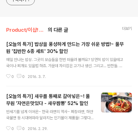
더보기
Product/이샵! 오늘의 특가
의 다른 글
[오늘의 특가] 밥상을 풍성하게 만드는 가장 쉬운 방법!~ 풀무
원 '집반찬 6종 세트' 30% 할인
글 내용
매일 만나는 밥상. 그곳의 모습들을 한번 떠올려 볼까요? 당연히 밥이 있을테고
국이나 찌개도 있을법 하죠. 가운데 자리잡은 고기나 생선. 그리고... 반찬들. 밥
상에서 빠지면 섭섭한, 때로는 밥도둑이라는 이름의 주연으로 변신하기도 하는
0
0
2016. 3. 7.
반찬! 오늘 풀반장이 소개해드릴 것이 바로 그 '집반찬' 인데요. 아니.. 풀무원에
서 집반찬을?! 얼마전 출시 후 그 편리함으로 주부님들께 칭찬을 받고 있지요~
'멸치견과류 볶음' '무말랭이' '양념깻잎무침' '소고기장조림' '메추리알장조림'
[오늘의 특가] 새우를 통째로 갈아넣은~! 풀
'들기름깻잎지' 누구나 좋아하는 대표적 반찬들로 고르고 골라 6종을 선보였는
데요. 어떠세요? 관심이 가지 않으세요? 한번 사놓으면 일주일이 든든한 풀무원
무원 '자연은맛있다 - 새우짬뽕' 52% 할인
글 내용
의 집반찬 6종이 풀무원샵의 '오늘의특가'를 통해 무려 30%나 할인된 가격으
반세기를 넘게 이어온~ 한국 라면의 역사~ 짜장라면, 하얀
로 ..
국물면 등 시대에따라 달라지는 인기몰이 제품들! 그렇다
면 최근엔 어떤 제품이 대세? 두둥! 네, 그래요. 바로 짬뽕이
0
0
2016. 2. 29.
에요. 앗! 그럼 오늘은 꽃게짬뽕을 소개하는날? 후후. 댓츠
노노~ 풀무원의 짬뽕이 하나 더 늘었다는 사실! 바로 '새우