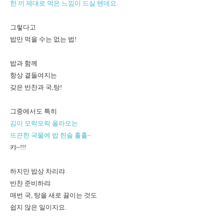
한 끼 제대로 먹은 느낌이 드실 텐데요.
그렇다고
밥만 먹을 수는 없는 법!
밥과 함께
항상 곁들여지는
갖은 반찬과
국,탕!
그중에서도 특히
김이 모락모락 올라오는
뜨끈한 국물에 밥 한술 훌훌~
캬~!!!
하지만 밥상 차리랴
반찬 준비하랴
매번 국, 탕을 새로 끓이는 것도
쉽지 않은 일이지요.