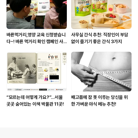
바른먹거리,영양 교육 신청받습니
사무실 간식 추천: 직장인이 부담
다~! 바른 먹거리 확인 캠페인 사
없이 즐기기 좋은 간식 3가지
이트 오픈!
“모르는데 어떻게 가요?”...서울
배고픔에 잠 못 이루는 당신을 위
곳곳 숨어있는 이색 박물관 11곳!
한 가벼운 야식 메뉴 추천!
의안내