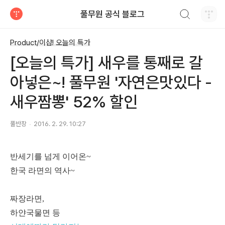
검색하기
풀무원 공식 블로그
티스토리
Product/이샵! 오늘의 특가
[오늘의 특가] 새우를 통째로 갈
아넣은~! 풀무원 '자연은맛있다 -
새우짬뽕' 52% 할인
풀반장
2016. 2. 29. 10:27
반세기를 넘게 이어온~
한국 라면의 역사~
짜장라면,
하얀국물면 등