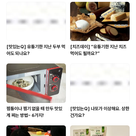
잠시 여기를 주목!!! 바로 오늘 풀무원샵에서 나물밥 세트를
무려 40%나 할인된 가격에 판매한다는 사실! 단 하루뿐인
특별 찬스인 만큼 절~대 놓치지 마시길!! . . . 특별한 가격은
오..
[맛있는Q] 유통기한 지난 두부 먹
[치즈데이] “유통기한 지난 치즈
어도 되나요?
먹어도 될까요?”
찜통이나 찜기 없을 때 만두 맛있
[맛있는Q] 나또가 이상해요. 상한
게 찌는 방법~ 6가지!
건가요?