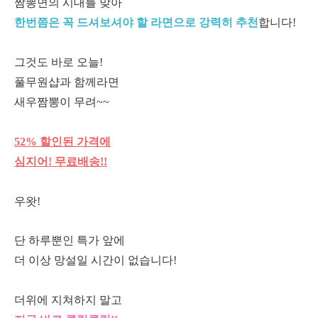
짬뽕면의 시대를 맞아
한번쯤은 꼭 드셔보셔야 할 라면으로 강력히 추천
합니다!
그것도 바로 오늘!
풀무원샵과 함께라면
새우짬뽕이 무려~~
52% 할인된 가격에
심지어! 무료배송!!
우왓!
단 하루뿐인 특가 앞에
더 이상 망설일 시간이 없습니다!
더위에 지쳐하지 말고