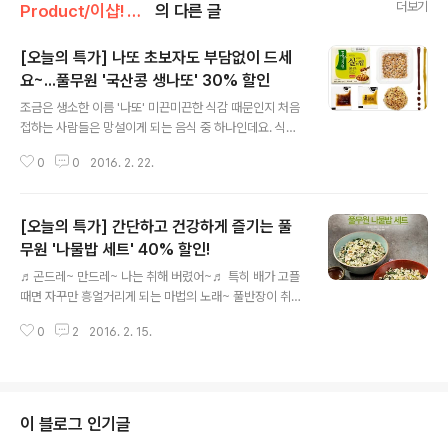
더보기
Product/이샵! 오늘의 특가
의 다른 글
[오늘의 특가] 나또 초보자도 부담없이 드세
요~...풀무원 '국산콩 생나또' 30% 할인
글 내용
조금은 생소한 이름 '나또' 미끈미끈한 식감 때문인지 처음
접하는 사람들은 망설이게 되는 음식 중 하나인데요. 식이
섬유와 필수 아미노산이 풍부함에도 불구하고 칼로리는 낮
0
0
2016. 2. 22.
기 때문에 몸 관리할 때 제격!! 어느 하나 버릴 것 없는 신통
방통한 나또~ 이번 기회에 한번 도전해보시는건 어떨까
요? 몸에 좋은 나또를 가장~ 간단하고 건강하게~ 게다가
[오늘의 특가] 간단하고 건강하게 즐기는 풀
가장 저렴하게 만날 수 있는 기회!! 풀무원샵의 단 하루~ 단
하나의 특가 코너 '오늘의 특가'와 함께라면 가능하답니다.
무원 '나물밥 세트' 40% 할인!
글 내용
게다가 풀무원 '생나또'는요~, 국산콩으로 만들어 안심되
♬곤드레~ 만드레~ 나는 취해 버렸어~♬ 특히 배가 고플
고 낮은 온도에서 서서히 발효시켜 청국장과 달리 냄새는
때면 자꾸만 흥얼거리게 되는 마법의 노래~ 풀반장이 취해
적고 풍미는 좋다는 사실~! 발효식품이면서도 염분이 적다
버린 그것의 정체는?! 서..설마 그것?! 네, 맞습니다~. 풀무
는 장점도 있답니다~. 그래서 나또 초보자들도 풀무원 '생
0
2
2016. 2. 15.
원 나물밥 입니다~! 풀무원 나물밥은 '곤드레 보리밥'과 '현
나또'라면 나또에 입문하기 ..
미 취나물 솥밥' 2종으로 나와있는데요. 국내산 현미와 보
리에 생곤드레, 생취나물을 넣어 만든 건강~한 나물밥~ 이
랍니다!! 간단하게 전자레인지에 4분~ 풍미를 좀더 살리고
싶다면 프라이팬에 3분~ 어느걸 선택해도 부족함이 없도
이 블로그 인기글
록 잘~만들어진 나물밥의 매력에 빠지고 싶은 분들이라면