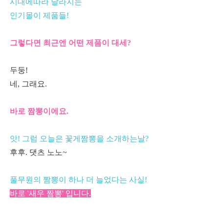
시대에따라 달라지는
인기몰이
제품들!
그렇다면 최근엔 어떤 제품이 대세?
두둥!
네, 그래요.
바로 짬뽕이에요.
앗! 그럼 오늘은 꽃게짬뽕을 소개하는날?
후후. 댓츠 노노~
풀무원의 짬뽕이 하나 더 늘었다는 사실!
바로 '새우 짬뽕' 입니다.