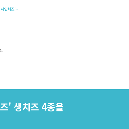
 자연치즈'~
요.
즈' 생치즈 4종을