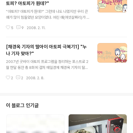
토피? 아토피가 뭔데?"
글 내용
“아토피? 아토피가 뭔데?” 그런데 나도 나였지만 우리 큰
애가 많이 힘들었던 모양이었다. 어린 애(여섯살짜리)가 자
기 짐을 들고 비행기를 갈아타기 위해 이동하는 중간에 픽
5
9
2008. 2. 11.
하니 쓰러졌다. 서울에 도착해서 보니 아이의 눈이며 목 부
위가 벌겋게 부어 있었다. 무슨 영문인지 몰라서 어리둥절
해 하고 있는 내게 남동생이 “누나, 얘 이거 아토피 아
[채경옥 기자의 딸아이 아토피 극복기1] "누
냐?”하고 물어보았다. “아토피? 아토피가 뭔데?”하고 물
었더니 남동생이 정말 어이없다는 말투로 “누나, 기자 맞
나 기자 맞아?"
글 내용
아? 아토피가 요즘 얼마나 심각한데. 저거 한번 걸리면 평
2007년 굿바이 아토피 프로그램을 정리하는 포스트로 2
생 안 낫는데”하고 대꾸했다. 아토피라는 말에 겁도 더럭
월 한달 동안 총 8회에 걸쳐 매일경제 채경옥 기자의 딸아
나고 해서 인터넷 사이트를 뒤졌다. 인터넷에 ‘아토피’라는
이 아토피 극복기를 소개하고자 합니다. 연재될 내용은 풀
단어를 치자 무수한 사이트와 정보들이 뜨기 시작했다. 그
2
2
2008. 2. 8.
무원의 웹진인 e-자연을담는큰그릇의 봄, 여름, 가을, 겨울
때부터 매일같이 거의 모든 아토..
호에 게재가 되었던 내용입니다. 채경옥 기자가 아이의 아
토피를 극복해가는 과정을 통해 아토피에 좋은 식습관, 간
단한 대처법, 그리고 근본적인 습관 바꾸기 등 아토피와의
싸움에서 이기는 방법들을 함께 공유하는 시간이 될 것입
이 블로그 인기글
니다. 많은 관심 부탁드립니다. “누나 기자 맞아? 저거 아토
피 평생 안 낫는데…” 사람들과 얘기를 하다 보면 의외로 아
주 기초적인 아토피 상식조차 없는 경우가 많다. 우리 큰아
이(이제 여덟살이다)가 아토피를 극복해 가는 과정에 특별
한 비법이 있었던 것은 아니다...