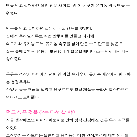
빵을 먹고 싶어하면 요리 전문 사이트
‘
얌
’
에서 구한 유기농 냉동 빵을 구
워줬다
.
만두를 먹고 싶어하면 집에서 직접 만두를 빚었다
.
집에서 우리밀가루로 직접 만두피를 만들고 여기에
쇠고기와 유기농 두부
,
유기농 숙주를 넣어 만든 소로 만두를 빚은 뒤
끓은 물에 삶아서 냉동에 보관했다가 필요할 때마다 조금씩 꺼내서 다시
삶아줬다
.
우유는 성장기 아이에게 전혀 안 먹일 수가 없어 유기농 매장에서 판매하
는 청정우유나
산양유 등을 조금씩 먹였고 요구르트도 청정 제품을 골라서 최소한으로
먹이려고 노력했다
.
먹고 싶은 것을 참는 다섯 살 박이
지금 생각해보면 아이의 아토피로 인해 정작 건강해진 것은 우리 식구들
이었다
.
그전까지는 아토피는 물론이고 유기농에 대한 인식
,
환경에 대한 인식도