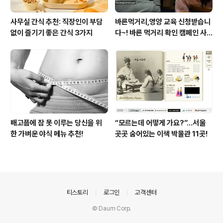
사무실 간식 추천: 직장인이 부담
바른먹거리,영양 교육 신청받습니
없이 즐기기 좋은 간식 3가지
다~! 바른 먹거리 확인 캠페인 사
이트 오픈!
배고픔에 잠 못 이루는 당신을 위
“모르는데 어떻게 가요?”...서울
한 가벼운 야식 메뉴 추천!
곳곳 숨어있는 이색 박물관 11곳!
의안내
티스토리
로그인
고객센터
© Daum Corp.