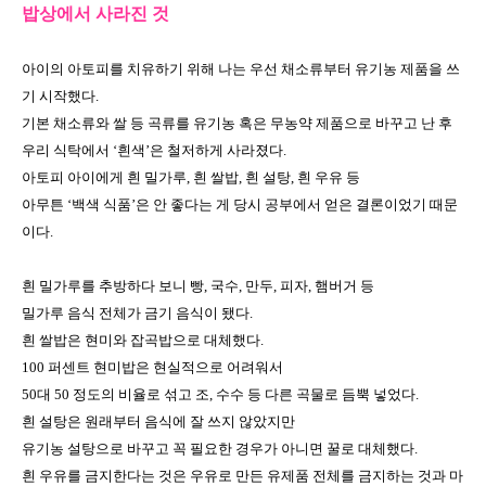
밥상에서 사라진 것
아이의 아토피를 치유하기 위해 나는 우선 채소류부터 유기농 제품을 쓰
기 시작했다
.
기본 채소류와 쌀 등 곡류를 유기농 혹은 무농약 제품으로 바꾸고 난 후
우리 식탁에서
‘
흰색
’
은 철저하게 사라졌다
.
아토피 아이에게 흰 밀가루
,
흰 쌀밥
,
흰 설탕
,
흰 우유 등
아무튼
‘
백색 식품
’
은 안 좋다는 게 당시 공부에서 얻은 결론이었기 때문
이다
.
흰 밀가루를 추방하다 보니 빵
,
국수
,
만두
,
피자
,
햄버거 등
밀가루 음식 전체가 금기 음식이 됐다
.
흰 쌀밥은 현미와 잡곡밥으로 대체했다
.
100
퍼센트 현미밥은 현실적으로 어려워서
50
대
50
정도의 비율로 섞고 조
,
수수 등 다른 곡물로 듬뿍 넣었다
.
흰 설탕은 원래부터 음식에 잘 쓰지 않았지만
유기농 설탕으로 바꾸고 꼭 필요한 경우가 아니면 꿀로 대체했다
.
흰 우유를 금지한다는 것은 우유로 만든 유제품 전체를 금지하는 것과 마