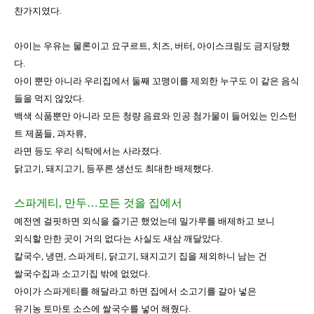
찬가지였다
.
아이는 우유는 물론이고 요구르트
,
치즈
,
버터
,
아이스크림도 금지당했
다
.
아이 뿐만 아니라 우리집에서 둘째 꼬맹이를 제외한 누구도 이 같은 음식
들을 먹지 않았다
.
백색 식품뿐만 아니라 모든 청량 음료와 인공 첨가물이 들어있는 인스턴
트 제품들
,
과자류
,
라면 등도 우리 식탁에서는 사라졌다
.
닭고기
,
돼지고기
,
등푸른 생선도 최대한 배제했다
.
스파게티
,
만두
…
모든 것을 집에서
예전엔 걸핏하면 외식을 즐기곤 했었는데 밀가루를 배제하고 보니
외식할 만한 곳이 거의 없다는 사실도 새삼 깨달았다
.
칼국수
,
냉면
,
스파게티
,
닭고기
,
돼지고기 집을 제외하니 남는 건
쌀국수집과 소고기집 밖에 없었다
.
아이가 스파게티를 해달라고 하면 집에서 소고기를 갈아 넣은
유기농 토마토 소스에 쌀국수를 넣어 해줬다
.