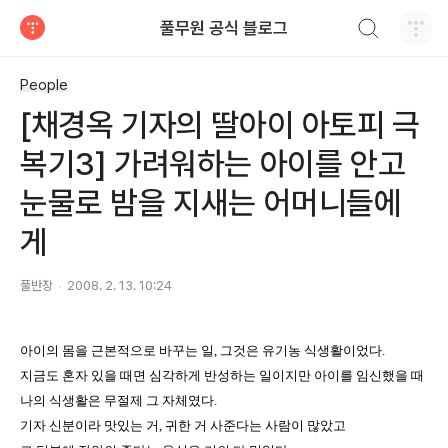
검색하기
풀무원 공식 블로그
티스토리
People
[채경옥 기자의 딸아이 아토피 극
복기3] 가려워하는 아이를 안고
눈물로 밤을 지새는 어머니들에
게
풀반장
2008. 2. 13. 10:24
아이의 몸을 근본적으로 바꾸는 일
,
그것은 유기농 식생활이었다
.
지금도 혼자 있을 때면 심각하게 반성하는 일이지만 아이를 임신했을 때
나의 식생활은 무절제 그 자체였다
.
기자 신분이라 맛있는 거
,
귀한 거 사준다는 사람이 많았고