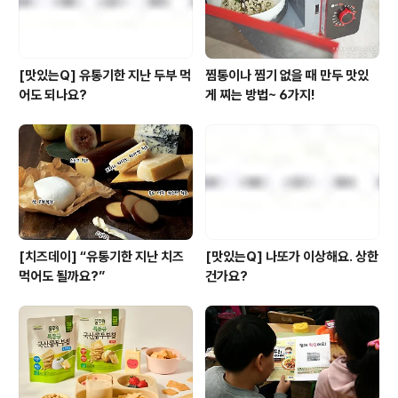
[맛있는Q] 유통기한 지난 두부 먹
찜통이나 찜기 없을 때 만두 맛있
어도 되나요?
게 찌는 방법~ 6가지!
[치즈데이] “유통기한 지난 치즈
[맛있는Q] 나또가 이상해요. 상한
먹어도 될까요?”
건가요?