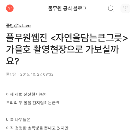
검색하기
풀무원 공식 블로그
티스토리
풀반장's Live
풀무원웹진 <자연을담는큰그릇>
가을호 촬영현장으로 가보실까
요?
풀반장
2015. 10. 27. 09:32
이제 제법 선선한 바람이
우리의 두 볼을 간지럽히는군요.
비록 나무들은
아직 청명한 초록빛을 뽐내고 있지만