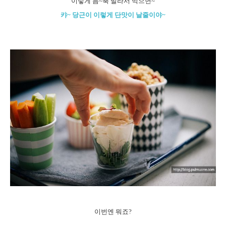
이렇게 듬~뿍 발라서 먹으면~
캬~ 당근이 이렇게 단맛이 날줄이야~
이번엔 뭐죠?