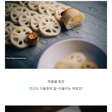
제철을 맞은
연근
도 가을호에 잘~어울리는 재료죠?