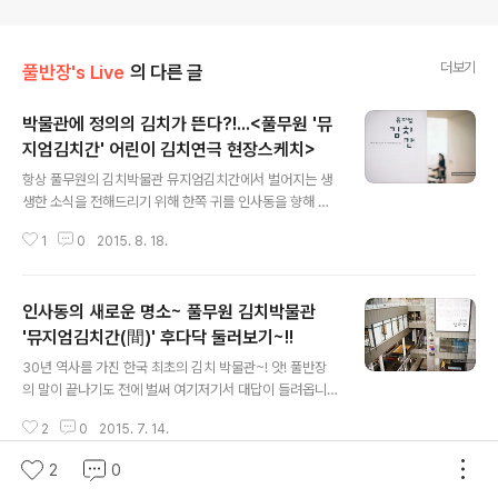
더보기
풀반장's Live
의 다른 글
박물관에 정의의 김치가 뜬다?!...<풀무원 '뮤
지엄김치간' 어린이 김치연극 현장스케치>
글 내용
항상 풀무원의 김치박물관 뮤지엄김치간에서 벌어지는 생
생한 소식을 전해드리기 위해 한쪽 귀를 인사동을 향해 활
~짝 열어두고 있는 풀반장! 김치박물관 답게 김치와 관련
1
0
2015. 8. 18.
된 다양한 행사들이 벌어지고 있는데요. 오늘은 조금 더 특
별한 일이 있다고 해서 카메라를 들고 출동 고고~! 풀반장
이 만난 것은! '김치 연극' 아니.. 김치로 어떻게 연극을 하냐
인사동의 새로운 명소~ 풀무원 김치박물관
구요? 후후~ 가능합니다. 김치가 발효되는 과정부터 올바
른 식습관을 기르기 위한 장면까지~ 교육적 효과가 가~득
'뮤지엄김치간(間)' 후다닥 둘러보기~!!
글 내용
한 뮤지엄김치간의 김치 연극 ~! 8월 매주 금요일 아침 11
30년 역사를 가진 한국 최초의 김치 박물관~! 앗! 풀반장
시면 만나볼 수 있다네요. (★10월은 3일(토), 9일(금) 오
의 말이 끝나기도 전에 벌써 여기저기서 대답이 들려옵니
후 2시에 시작합니다~!) 흐흠. 하지만 우리 풀사이 가족 여
다. 네? 뭐라구요? 코엑스? 후후... 땡! 서울 삼성동 코엑스
러분들~ 어떤 내용인지 궁금하시죠? 그렇다면 지금 바로
2
0
2015. 7. 14.
에 있던 풀무원 김치박물관이 지난 4월, 인사동으로 자리
풀반장과 함게 출~..
를 옮겨 '뮤지엄김치간(間)' 으로 다시 태어났거든요. ▶뮤
2
0
지엄김치간 재개관 보도자료 보러가기~ 보다 많은 사람들