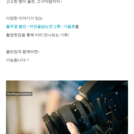
고소한 향이 물씬, 고구마밥까지~
다양한 이야기가 있는
풀무원 웹진 <자연을담는큰그릇> 가을호
를
촬영현장을 통해 미리 만나보는 기회!
풀반장과 함께라면~
가능합니다~!