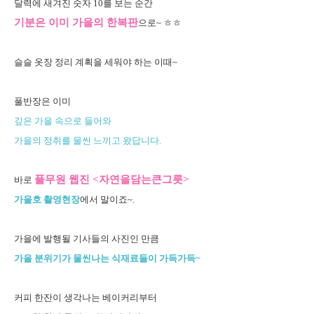
달력에 새겨진 숫자 10를 보는 순간
기분은 이미 가을의 한복판
으로~ ㅎㅎ
슬슬 옷장 정리 계획을 세워야 하는 이때~
풀반장은 이미
깊은 가을 속으로 들어와
가을의 정취를 물씬 느끼고 왔답니다.
풀무원 웹진 <자연을담는큰그릇>
바로
가을호 촬영현장
에서 말이죠~.
가을에 발행될 기사들의 사진인 만큼
가을 분위기가 물씬나는 식재료들이 가득가득~
커피 한잔이 생각나는 베이커리부터