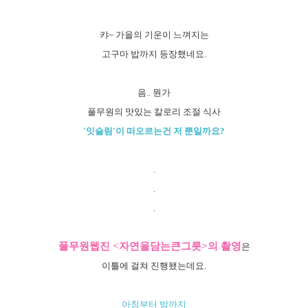
캬~ 가을의 기운이 느껴지는
고구마 밥까지 등장했네요.
음.. 뭔가
풀무원의 맛있는 칼로리 조절 식사
'잇슬림'이 떠오르는건 저 뿐일까요?
.
.
.
풀무원웹진 <자연을담는큰그릇>의 촬영
은
이틀에 걸쳐 진행됐는데요.
아침부터 밤까지