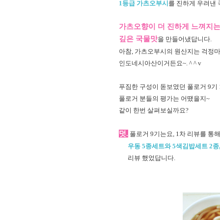
1등급 가츠오부시
를 진하게 우려낸 
가츠오향이 더 진하게 느껴지
깊은 국물맛
을 만들어냈답니다.
아참, 가츠오부시의 원산지는 걱정
인도네시아산이거든요~. ^ ^ v
푸짐한 구성이 돋보였던 풀로거 9기 
풀로거 분들의 평가는 어땠을지~
같이 한번 살펴보실까요?
덧.
풀로거 9기는요, 1차 리뷰를 통
우동 5종세트와 5색김밥세트 2종
리뷰 했었답니다.