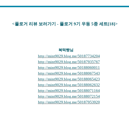
<풀로거 리뷰 보러가기 - 풀로거 9기 우동 5종 세트[
18
]>
복떡빵
님
http://mint9029.blog.me/50187734204
http://mint9029.blog.me/50187935767
http://mint9029.blog.me/50188060011
http://mint9029.blog.me/50188067543
http://mint9029.blog.me/50188065423
http://mint9029.blog.me/50188062632
http://mint9029.blog.me/50188071164
http://mint9029.blog.me/50188072154
http://mint9029.blog.me/50187953920