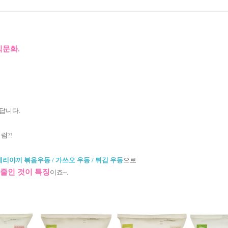
식문화.
답니다.
럼?!
데리야끼 볶음우동 / 가쓰오 우동 / 튀김 우동
으로
줄인 것이 특징
이죠~.