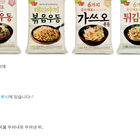
비해
오부시
에 있습
니다~!
등
국물 우려내듯 우려낸 뒤,