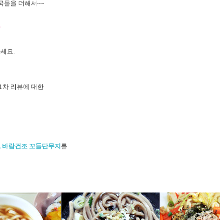
국물을 더해서~~
는
마세요.
1차 리뷰에 대한
해
, 바람건조 꼬들단무지
를