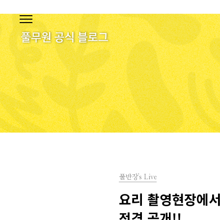
본문 바로가기
풀반장's Live
요리 촬영현장에서는
전격 공개!!