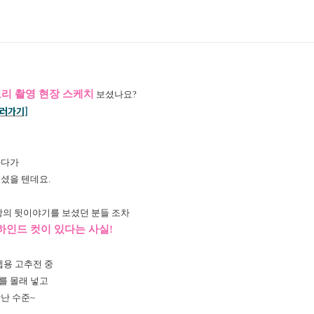
요리 촬영 현장 스케치
보셨나요?
보러가기]
하다가
우셨을 텐데요.
장의 뒷이야기를 보셨던 분들 조차
하인드 컷이 있다는 사실!
텝용 고추전 중
를 몰래 넣고
난 수준~