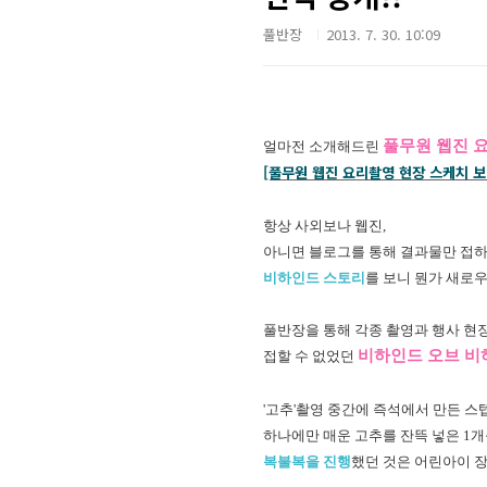
풀반장
2013. 7. 30. 10:09
풀무원 웹진 
얼마전 소개해드린
[풀무원 웹진 요리촬영 현장 스케치 
항상 사외보나 웹진,
아니면 블로그를 통해 결과물만 접
비하인드 스토리
를 보니 뭔가 새로
풀반장을 통해 각종 촬영과 행사 현
비하인드 오브 비
접할 수 없었던
'고추'촬영 중간에 즉석에서 만든 스
하나에만 매운 고추를 잔뜩 넣은 1개
복불복을 진행
했던 것은 어린아이 장