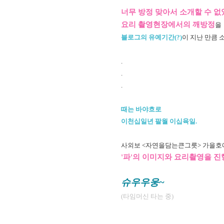
너무 방정 맞아서 소개할 수 없
요리 촬영현장에서의 깨방정
을
블로그의 유예기간(?)
이 지난 만큼 
.
.
.
때는 바야흐로
이천십일년 팔월 이십육일.
사외보 <자연을담는큰그릇> 가을호
'파'의 이미지와 요리촬영을 진
슈우우웅~
(타임머신 타는 중)