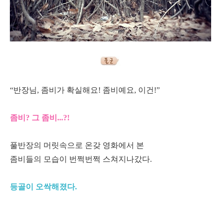
“반장님, 좀비가 확실해요! 좀비예요, 이건!”
좀비? 그 좀비...?!
풀반장의 머릿속으로 온갖 영화에서 본
좀비들의 모습이 번쩍번쩍 스쳐지나갔다.
등골이 오싹해졌다.