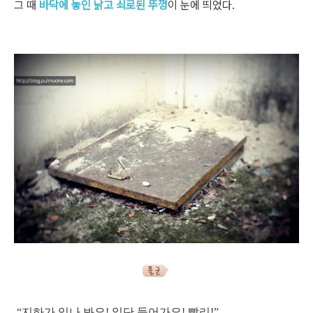
그 때
바닥에 놓인 낡고 쇠로된 뚜껑
이 눈에 띄었다.
“지하가 있나 봐요! 일단 들어가요! 빨리!”