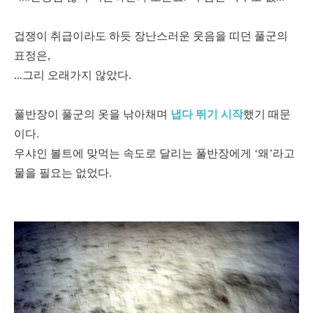
겁쟁이 취급이라도 하듯 장난스러운 웃음을 띠던 풀군의
표정은,
...그리 오래가지 않았다.
풀반장이 풀군의 옷을 낚아채며
냅다 뛰기 시작
했기 때문
이다.
우샤인 볼트에 맞먹는 속도로 달리는 풀반장에게 ‘왜’라고
물을 필요는 없었다.