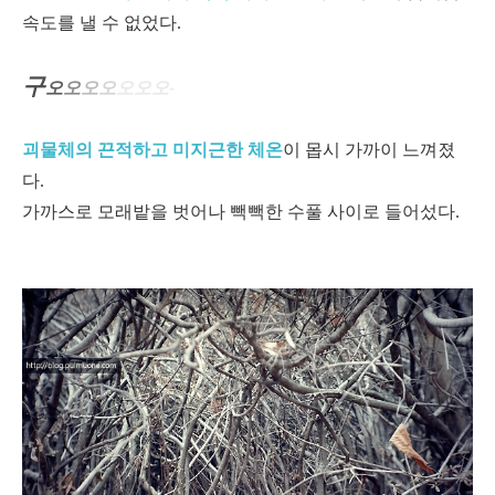
속도를 낼 수 없었다.
구
오
오
오
오
오
오오
-
괴물체의 끈적하고 미지근한 체온
이 몹시 가까이 느껴졌
다.
가까스로 모래밭을 벗어나 빽빽한 수풀 사이로 들어섰다.