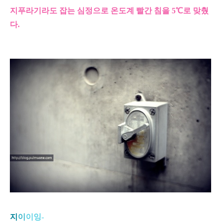
지푸라기라도 잡는 심정으로
온도계 빨간 침을 5℃로 맞췄
다.
지
이
이
잉-