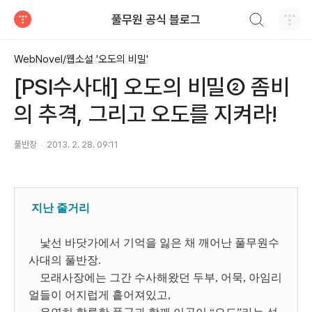
검색하기
풀무원 공식 블로그
티스토리
WebNovel/웹소설 '오도의 비밀'
[PSI수사대] 오도의 비밀② 좀비
의 추격, 그리고 오도를 지켜라!
풀반장
2013. 2. 28. 09:11
지난 줄거리
낯선 바닷가에서 기억을 잃은 채 깨어난 풀무원수
사대의 풀반장.
모래사장에는 그간 수사해왔던 두부, 어묵, 아임리
얼들이 어지럽게 흩어져있고,