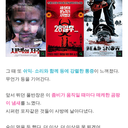
그 때 또
쉬익- 소리와 함께 등에 강렬한 통증
이 느껴졌다.
무언가 등을 기어간다.
앞서 뛰던 풀반장은 이
좀비가 움직일 때마다 매캐한 곰팡
이 냄새
를 느꼈다.
시퍼런 포자같은 것들이 사방에 날아다녔다.
숨이 멎을 듯 했다. 더 이상, 더 이상은 못 뛰겠어....