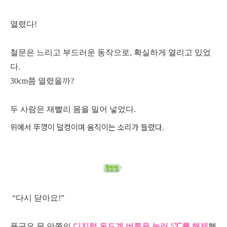
열렸다!
철문은 느리고 부드러운 동작으로, 확실하게 열리고 있었
다.
30cm쯤 열렸을까?
두 사람은 재빨리 몸을 밀어 넣었다.
위에서 뚜껑이 덜컹이며 움직이는 소리가 들렸다.
“다시 닫아요!”
풀군은 문 안쪽의
디지털 온도계 버튼을 눌러 5℃를 해제
했