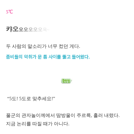
5℃
캬
오
오
오
오
오
오
옥~
두 사람의 말소리가 너무 컸던 게다.
좀비들의 악취가 문 틈 사이를 뚫고 들어왔다.
“5도! 5도로 맞추세요!”
풀군의 관자놀이께에서 땀방울이 주르륵, 흘러 내렸다.
지금 논리를 따질 때가 아니다.