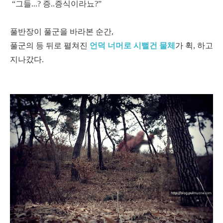
“그들...? 증..증식이라뇨?”
풀반장이 풀군을 바라본 순간,
풀군의 등 뒤로 펼쳐진
언덕 너머로 시뻘건 물체
가 휙, 하고
지나갔다.