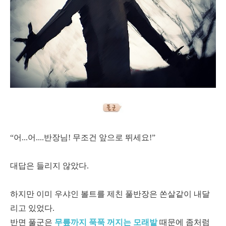
“어...어....반장님! 무조건 앞으로 뛰세요!”
대답은 들리지 않았다.
하지만 이미 우샤인 볼트를 제친 풀반장은 쏜살같이 내달
리고 있었다.
반면 풀군은
무릎까지 푹푹 꺼지는 모래밭
때문에 좀처럼