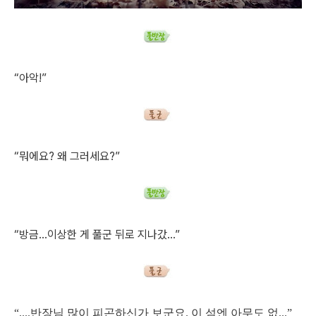
“아악!”
“뭐에요? 왜 그러세요?”
“방금...이상한 게 풀군 뒤로 지나갔...”
“....반장님 많이 피곤하신가 보군요. 이 섬엔 아무도 없...”