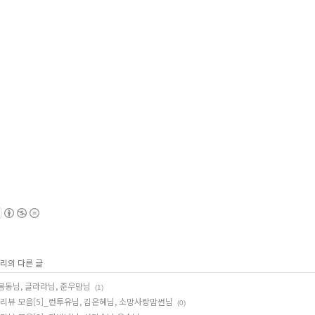
고리의 다른 글
_봄동님, 글라라님, 준우맘님
(1)
 리뷰 모음[5]_런투유님, 김은혜님, 소망사랑맘썬님
(0)