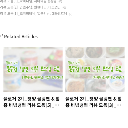
 리뷰 모음[3]_라비나님, 서미숙님 은숑님
(0)
리뷰 모음[2]_김민주님, 원한나님, 이소영님
(0)
 리뷰 모음[1]_초이비비님, 얼큰맘님, 애플민트님
(0)
'
Related Articles
풀로거 2기_평양 물냉면 & 함
풀로거 2기_평양 물냉면 & 함
흥 비빔냉면 리뷰 모음[5]_런
흥 비빔냉면 리뷰 모음[3]_라
투유님, 김은혜님, 소망사랑맘
비나님, 서미숙님 은숑님
썬님