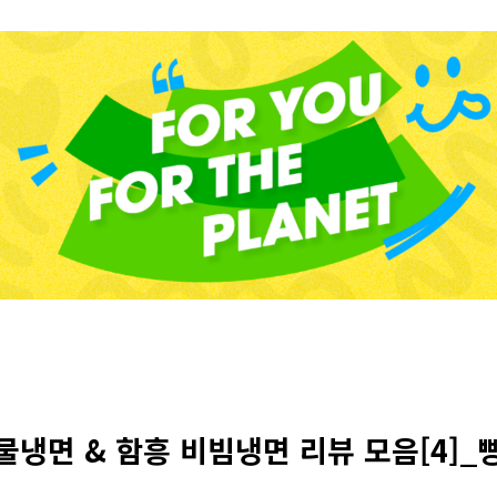
물냉면 & 함흥 비빔냉면 리뷰 모음[4]