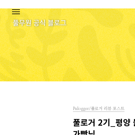
본문 바로가기
Pulogger/풀로거 리뷰 포스트
풀로거 2기_평양 
가빵님