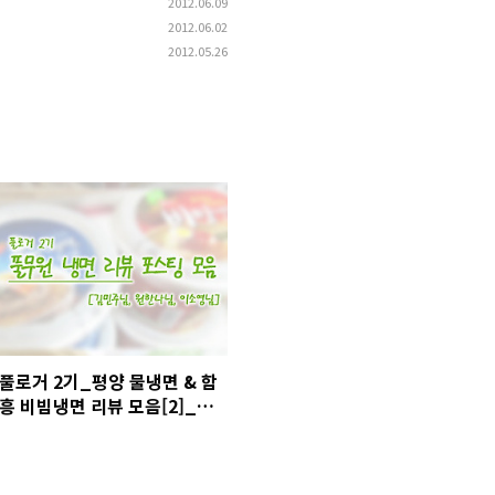
2012.06.09
2012.06.02
2012.05.26
풀로거 2기_평양 물냉면 & 함
흥 비빔냉면 리뷰 모음[2]_김
민주님, 원한나님, 이소영님