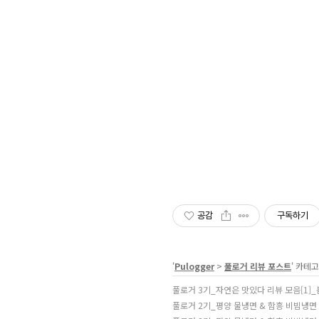
공감
구독하기
'
Pulogger
>
풀로거 리뷰 포스트
' 카테
풀로거 3기_자연은 맛있다 리뷰 모음[1]
풀로거 2기_평양 물냉면 & 함흥 비빔냉면