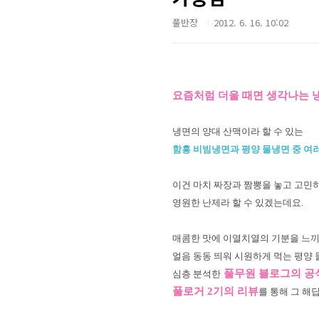
풀반장
2012. 6. 16. 10:02
요즘처럼 더울 때면 생각나는 
냉면의 양대 산맥이라 할 수 있는
함흥 비빔냉면과 평양 물냉면 중 여
이건 마치 짜장과 짬뽕을 놓고 고민
영원한 난제라 할 수 있겠는데요.
매콤한 맛에 이열치열의 기분을 느끼
얼음 동동 띄워 시원하게 먹는 평양
풀무원 블로그의 공
심층 분석한
풀로거 2기의 리뷰
를 통해 그 해