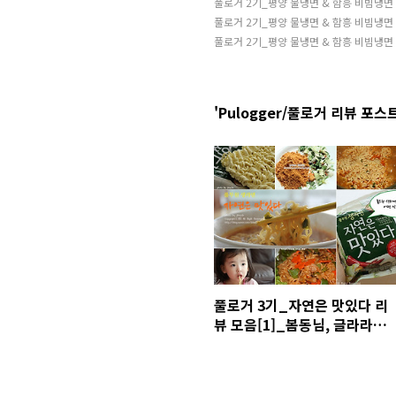
풀로거 2기_평양 물냉면 & 함흥 비빔냉면
풀로거 2기_평양 물냉면 & 함흥 비빔냉면 
풀로거 2기_평양 물냉면 & 함흥 비빔냉면
'Pulogger/풀로거 리뷰 포스트
풀로거 3기_자연은 맛있다 리
뷰 모음[1]_봄동님, 글라라님,
준우맘님