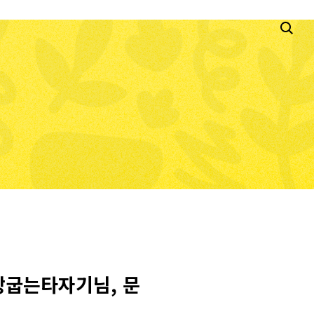
_빵굽는타자기님, 문