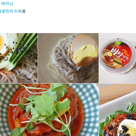
 태어난
물냉면의 리뷰
를