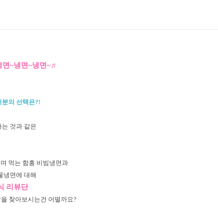
냉면~냉면~냉면~♬
러분의 선택은?!
하는 것과 같은
며 먹는 함흥 비빔냉면과
 물냉면에 대해
식 리뷰단
답을 찾아보시는건 어떨까요?