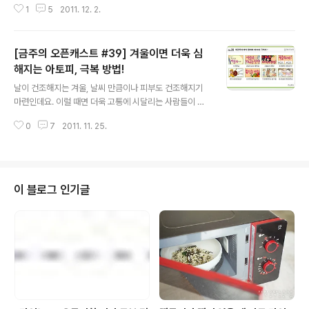
1
5
2011. 12. 2.
는 여러가지 정체모를 양념들(?)이 걱정되신다구요? ㅎㅎ
ㅎ 이럴때 필요한 것이 바로 풀.반.장. (헛;;) 그게 아니라..
+ㅅ+ ;; '집에서 만든 중식 요리~!'죠~. ^^ 그것도 "풀무원
[금주의 오픈캐스트 #39] 겨울이면 더욱 심
두부"로 만든 중국 음식~ 중국집 배달 음식보다 번거롭고
조금은 덜 맛있을지 몰라도 신선한 재료로 정성스레 만들
해지는 아토피, 극복 방법!
글 내용
어 안심하고 먹을 수 있다는 점은 최고의 장점~! 풀반장이
날이 건조해지는 겨울, 날씨 만큼이나 피부도 건조해지기
준비한 금주의 오픈캐스트~! 중국집 부럽지 않은 엄마표
마련인데요. 이럴 때면 더욱 고통에 시달리는 사람들이 있
중식요리와 함께라면 맛 또한 최고일테니 맛에 대한 걱정
습니다. 바로 아토피가 있는 아이들이죠. ㅠㅠ 계절이 바뀔
도 끝~! 소개해드리는 레시피들을 쭈~욱 살펴보시고 따라
0
7
2011. 11. 25.
때마다 심해지는 '아토피'라고는 하지만 겨울은 공기가 건
해보고..
조하기 때문에 각질과 가려움이 그 어느 때보다 심해지거
든요. 더욱이 활동의 적은 밤 시간에 더욱 예민해지는 아토
피임을 감안하면 낮이 짧고 밤이 긴 겨울이야말로 최악의
계절이 아닐 수가 없습니다. 아토피를 가진 어른들에게도
이 블로그 인기글
힘든 계절이 겨울인데 아이들은 얼마나 고통이 심할까요?
또 그 부모님들의 마음은 어떻구요~ 풀반장도 '굿바이 아
토피 캠페인'을 통해 아이들을 종종 보게 되는데요. 가려워
하는 모습을 보니 마음이 참 안좋더군요. ㅜ.ㅠ 이렇게 아토
피가 심해지는 계절, 겨울을 맞아 도움..