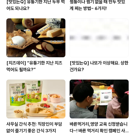
[맛있는Q] 유통기한 지난 두부 먹
찜통이나 찜기 없을 때 만두 맛있
어도 되나요?
게 찌는 방법~ 6가지!
[치즈데이] “유통기한 지난 치즈
[맛있는Q] 나또가 이상해요. 상한
먹어도 될까요?”
건가요?
사무실 간식 추천: 직장인이 부담
바른먹거리,영양 교육 신청받습니
없이 즐기기 좋은 간식 3가지
다~! 바른 먹거리 확인 캠페인 사