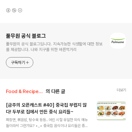
(새창열림)
로그 정보
풀무원 공식 블로그
풀무원의 공식 블로그입니다. 지속가능한 식생활에 대한 정보
를 제공합니다. 나와 지구를 위한 바른먹거리
구독하기
더보기
Food & Recipe/풀무원 오픈캐스트
의 다른 글
[금주의 오픈캐스트 #40] 중국집 부럽지 않
다! 두부로 집에서 만든 중식 요리들~
글 내용
짜장면, 볶음밥, 탕수육 등등.. 어린 시절 유일한 외식 메뉴
들이라서 그런가요? +_+ 중국집 음식이나 요리들은 종종,
불현듯, 굉장히, 먹고 싶은 날이 있더군요. 조리시 들어간다