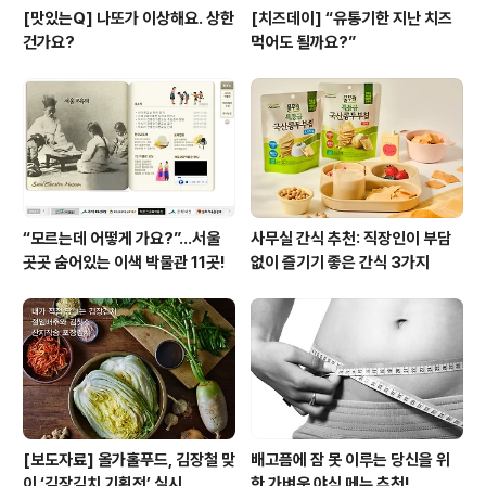
[맛있는Q] 나또가 이상해요. 상한
[치즈데이] “유통기한 지난 치즈
건가요?
먹어도 될까요?”
“모르는데 어떻게 가요?”...서울
사무실 간식 추천: 직장인이 부담
곳곳 숨어있는 이색 박물관 11곳!
없이 즐기기 좋은 간식 3가지
[보도자료] 올가홀푸드, 김장철 맞
배고픔에 잠 못 이루는 당신을 위
이 ‘김장김치 기획전’ 실시
한 가벼운 야식 메뉴 추천!