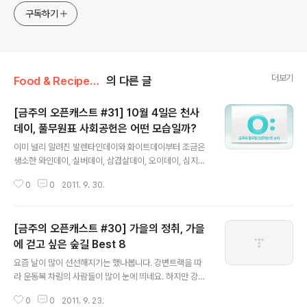
구독하기
더보기
Food & Recipe/풀무원 오픈캐스트
의 다른 글
[금주의 오픈캐스트 #31] 10월 4일은 천사
데이, 풀무원표 사회공헌은 어떤 모습일까?
글 내용
이미 널리 알려진 발렌타인데이와 화이트데이부터 조금은
생소한 와인데이, 실버데이, 삼겹살데이, 오이데이, 심지어
브라데이까지.. 그야말로 별별데이가 다 있는 것 같은데요.
0
0
2011. 9. 30.
혹시 '천사데이'라고 들어보셨나요? 오는 10월 4일을 4자
리 숫자로 표현하면 1004, 이걸 우리말로 옮겨적으면 '천
사'라서 '천사데이'라고 하네요. 이름부터 뭔가 착해보이는
[금주의 오픈캐스트 #30] 가을의 정취, 가을
천사데이~ 과연 이날은 무엇을 하는 날일까요? 빙고~! 바
로 다른사람에게 도움을 주는 착한일을 하는 날이라고 하
에 걷고 싶은 숲길 Best 8
글 내용
네요. 좋은 뜻의 데이인 만큼 풀사이 가족분들께 알려드려
요즘 날이 많이 선선해지기는 했나봅니다. 강변트랙을 따
그 마음도 나눌 겸 금주의 오픈캐스트를 천사데이 특집 -
라 운동복 차림의 사람들이 많이 눈에 띄네요. 하지만 강변
풀무원 사회공헌 편을 준비했답니다. 그간 블로그를 통해
도로를 달리는 것도 좋지만 뭐니뭐니해도 가을엔 산이죠~!
소개됐던 풀무원의 사회공헌 행사들을 모아봤거든요. 지금
0
0
2011. 9. 23.
서서히 저물어가는 나뭇잎의 모습을 몸소 느끼고 선선한