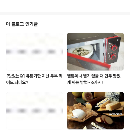
다시 봐도 뭔가 가슴이 따뜻..
바람을 가르며 정상을 향하는 느낌...캬~! 옷을 갖춰입고 오
르는 등산도 좋지만 가족, 연인과 함께 느긋하게 숲길을 걸
어보는 것도 참 매력이 있답니다. 그렇게 걷기의 매력에 빠
진 사람들이 늘어나서 인지 요즘엔 둘레길도 참 많아진 것
이 블로그 인기글
같네요~ 어떠세요? 풀반장의 가을과 산에 대한 이야기를
들으니 한번 떠나고 싶지 않으세요? 하지만 어디로 가야한
지 모르겠다면~!! 후후~ 그럴줄 알고 준비했습니다. '풀반
장이 소개해드리는, 가을에 걷고 싶은 숲길 Best 8' 서울
은 물론 강원도, 전라도 등..
[맛있는Q] 유통기한 지난 두부 먹
찜통이나 찜기 없을 때 만두 맛있
어도 되나요?
게 찌는 방법~ 6가지!