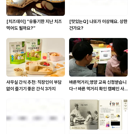
[치즈데이] “유통기한 지난 치즈
[맛있는Q] 나또가 이상해요. 상한
먹어도 될까요?”
건가요?
사무실 간식 추천: 직장인이 부담
바른먹거리,영양 교육 신청받습니
없이 즐기기 좋은 간식 3가지
다~! 바른 먹거리 확인 캠페인 사
이트 오픈!