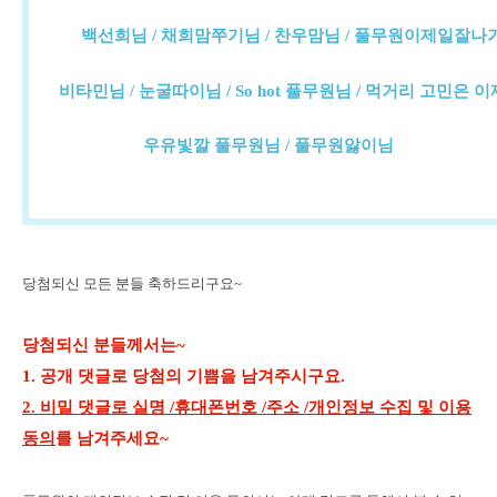
백선희님 /
채희맘쭈기님 /
찬우맘님 /
풀무원이제일잘나가
비타민님 /
눈굴따이님 /
So hot 풀무원님 /
먹거리 고민은 이제
우유빛깔 풀무원님 /
풀무원앓이님
당첨되신 모든 분들 축하드리구요~
당첨되신 분들께서는~
1. 공개 댓글로 당첨의 기쁨을 남겨주시구요.
2. 비밀 댓글로 실명 /휴대폰번호 /주소 /개인정보 수집 및 이용
동의
를 남겨주세요~