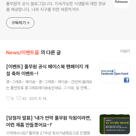
풀무원의 공식 블로그입니다. 지속가능한 식생활에 대한 정보
를 제공합니다. 나와 지구를 위한 바른먹거리
구독하기
더보기
News/이벤트룸
의 다른 글
[이벤트] 풀무원 공식 페이스북 팬페이지 개
설 축하 이벤트~!
글 내용
콩~그레츄~ 레이숑~ 콩~그레츄~ 레이숑~ 간만에 울려보
는 풀반장표 콩그레츄레이숑송인데요. 그 이유, 말 안해도
아시겠죠? 글 머리에 이 노래가 울려퍼진다는 것은 풀반장
0
32
2011. 9. 14.
이 상을 받았거나, 풀사이에 뭔가 새로운 일이 생겼다는 이
야기라는 것 쯤은 이미 눈치채고 계실테니까요~ ㅎㅎ 그러
고보니 사이드바에 새로운 것이... 두둥~!! 어디선가 많이
[당첨자 발표] ‘내가 만약 풀무원 직원이라면,
본듯한 디자인과 'facebook' 라는 글자.. 믱? faceboo
k? 페이스북? 네~ 그렇습니다. 드디어 풀무원의 공식 페이
이런 제품 만들겠어요~!’
글 내용
스북 팬페이지가 생겼습니다. 다 같이 축하의 박수 짝짝짝
기억하시나요? 풀무원 27주년 창사기념특집으로 진행했