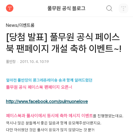
검색하기
풀무원 공식 블로그
티스토리
News/이벤트룸
[당첨 발표] 풀무원 공식 페이스
북 팬페이지 개설 축하 이벤트~!
풀반장
2011. 10. 4. 10:19
얼마전 풀반장의 콩그레츄레이숑 송과 함께 알려드렸던
풀무원 공식 페이스북 팬페이지 오픈~!
http://www.facebook.com/pulmuonelove
페이스북과 풀사이에서 동시에 축하 메시지 이벤트
를 진행했었는데요.
역시나 많은 분들께서 좋은 말씀과 함께 응모해주셨더랬지요.
다만 아쉬웠던 것은 풀사이 응모가 많지 않았다는 것 뿐?!