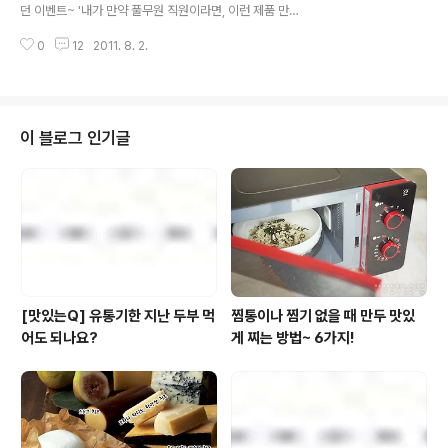
짝~~~! 블로그를 통해 풀사이 가족분들과 만나 사랑을 받
던 이벤트~ '내가 만약 풀무원 직원이라면, 이런 제품 만들
더니 트위터를 통해 그 영역을 확대하고 이제는 페이스북
겠어요~!' [보러가기] 풀무원 블로그와 트위터에서 동시에
까지 진출~!!! 페이스북에 등장한 풀무원의 모습, 먼저 살펴
0
12
2011. 8. 2.
진행했던 이 야심찬 이벤트에 정말 수많은 트친님들과 풀
봐야겠죠? htt..
사이 가족 여러분이 참여해 주셨더랬죠~ 총 300여건의 반
짝반짝~ 눈이 부신 신제품 아이디어들이 쏟아져 들어왔었
구요. 그중 예선(웅?누가 심사를?)을 거친 109건의 아이디
어가 본선에 올라 풀무원 마케팅팀 PM(Product Manag
이 블로그 인기글
er : 제품담당자죠^^)들의 심사를 거쳤습니다. 그렇게 기나
긴 과정을 거쳐~~~ 총 15건의 멋진 아이디어가 최종 선정
되었답니다~ >_< 들어온 아이디어 중에는 정말 재미있고
기발하고 심지어 현재 진행중인 (속닥속닥) 아이디어들까
지~~~~~~~~ 깜짝 ..
[맛있는Q] 유통기한 지난 두부 먹
찜통이나 찜기 없을 때 만두 맛있
어도 되나요?
게 찌는 방법~ 6가지!