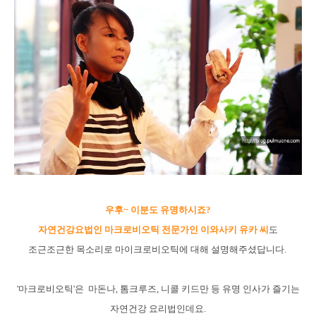
우후~ 이분도 유명하시죠?
자연건강요법인 마크로비오틱 전문가인 이와사키 유카 씨
도
조근조근한 목소리로 마이크로비오틱에 대해 설명해주셨답니다.
'마크로비오틱'은 마돈나, 톰크루즈, 니콜 키드만 등 유명 인사가 즐기는
자연건강 요리법
인데요.