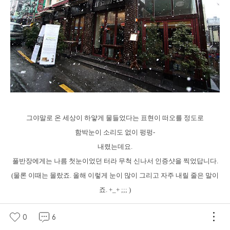
그야말로 온 세상이 하얗게 물들었다는 표현이 떠오를 정도로
함박눈이 소리도 없이 펑펑-
내렸는데요.
풀반장에게는 나름 첫눈이었던 터라 무척 신나서 인증샷을 찍었답니다.
(물론 이때는 몰랐죠. 올해 이렇게 눈이 많이 그리고 자주 내릴 줄은 말이
죠. +_+ ;;; )
0
6