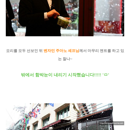
요리를 모두 선보인 뒤
벤자민 주아노 셰프님
께서 마무리 멘트를 하고 있
는 찰나~
밖에서
함박눈
이 내리기 시작했습니다!!!!! 'ㅁ'