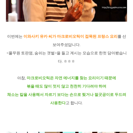
이번에는
이와사키 유카 씨가 마크로비오틱이 접목된 프랑스 요리
를 선
보여주셨답니다.
<풀무원 토판염, 숨쉬는 갯벌>을 들고 계시는 모습으로 한컷 담아봤습니
다. ㅎㅎㅎ
아참,
마크로비오틱은 자연 에너지를 찾는 요리이기 때문에
볶을 때도 많이 젓지 않고 천천히 기다려야 하며
채소는 칼을 사용해서 자르기 보다는 손으로 찢거나 절굿공이로 두드려
사용한다
고 합니다.