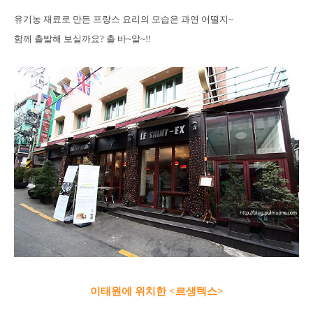
유기농 재료로 만든 프랑스 요리의 모습은 과연 어떨지~
함께 출발해 보실까요? 출 바~알~!!
이태원에 위치한 <르생텍스>