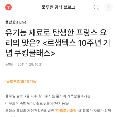
검색하기
풀무원 공식 블로그
티스토리
풀반장's Live
유기농 재료로 탄생한 프랑스 요
리의 맛은? <르생텍스 10주년 기
념 쿠킹클래스>
풀반장
2011. 1. 28. 10:21
'슬로푸드'와 '유기농'
풀무원 블로그를 자주 찾아주시는 풀사이 가족분들에게는
너무도 익숙한 단어,
'슬로푸드'와 '유기농'을
프랑스 요리와 자연건강요리법인
'마크로비오틱'
에 접목한 자리
가 있었