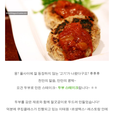
웅? 풀사이에 잘 등장하지 않는 '고기'가 나왔다구요? 후후후
천만의 말씀, 만만의 콩떡~
요건 두부로 만든 스테이크~
두부 스테이크
랍니다~ ㅎㅎ
두부를 갖은 재료와 함께 절굿공이로 두드려 만들었습니다!
덕분에 쿠킹클래스가 진행되고 있는 이태원 <르생텍스> 레스토랑 안에