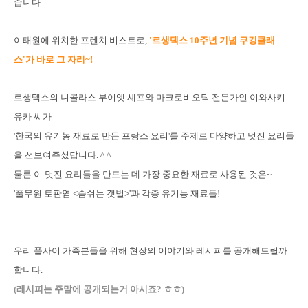
습니다.
이태원에 위치한 프렌치 비스트로,
'르생텍스 10주년 기념 쿠킹클래
스'가 바로 그 자리~!
르생텍스의 니콜라스 부이엣 셰프와 마크로비오틱 전문가인 이와사키
유카 씨
가
'한국의 유기농 재료로 만든 프랑스 요리'를 주제로
다양하고 멋진 요리들
을 선보여주셨답니다. ^ ^
물론 이 멋진 요리들을 만드는 데 가장 중요한 재료로 사용된 것은~
'풀무원 토판염 <숨쉬는 갯벌>'과 각종 유기농 재료들!
우리 풀사이 가족분들을 위해 현장의 이야기와 레시피를 공개해드릴까
합니다.
(레시피는 주말에 공개되는거 아시죠? ㅎㅎ)