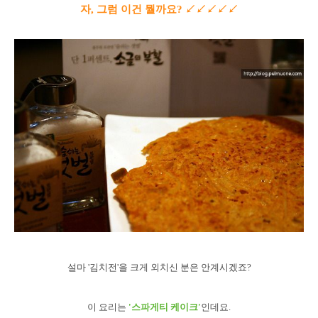
자, 그럼 이건 뭘까요? ↙↙↙↙↙
설마 '김치전'을 크게 외치신 분은 안계시겠죠?
이 요리는
'스파게티 케이크'
인데요.