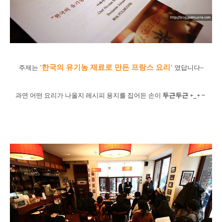
'한국의 유기농 재료로 만든 프랑스 요리'
주제는
였답니다~
과연 어떤 요리가 나올지 레시피 용지를 집어든 손이
두근두근 +_+ ~