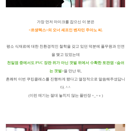
가장 먼저 마이크를 잡으신 이 분은
<르생텍스>의 오너 셰프인 벤자민 주아노 씨.
평소 식재료에 대한 친환경적인 철학을 갖고 있던 덕분에 풀무원과 인연
을 맺고 있었는데
천일염 중에서도 PVC 장판 위가 아닌 갯벌 위에서 수확한 토판염 <숨쉬
는 갯벌>
을 만난 뒤,
흔쾌히 이번 쿠킹클래스를 진행하게 됐다고 열정적으로 말씀해주셨답니
다. ^ ^
(이런 애기는 절대 놓치지 않는 풀반장 +_+ v )