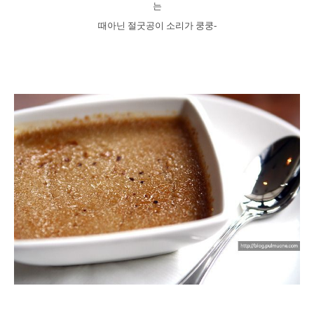
는
때아닌 절굿공이 소리가 쿵쿵-