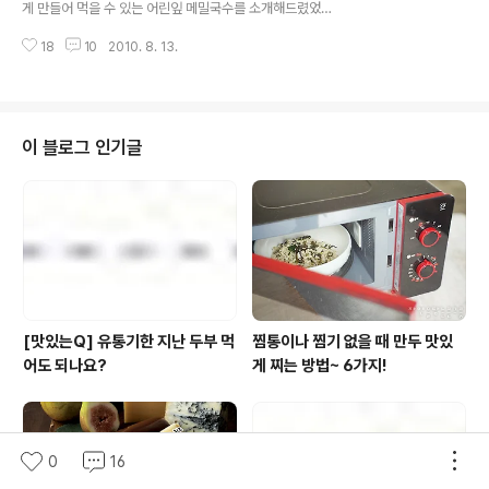
게 만들어 먹을 수 있는 어린잎 메밀국수를 소개해드렸었
니다. 전 이미 졌다는... 털썩.. 오홋 마치 하나의 미술품처럼
는데요. [어린잎 메밀국수 보러가기] 후훗~ 누구나 쉽게 만
생긴 이곳은 어디 일까요? 모습만으로는 마치 미술관을 연
18
10
2010. 8. 13.
들 수 있는 레시피라 그런지 반응이 좋더라구요. 그래서 제
상케 할 정도로 멋지군..
가 약속드린대로 에이미쿠킹과 함께한 풀무원 클래스의 제
2탄을 준비했습니다. 이번에 사용될 재료는 바로 인데요.
이 두부를 이용해 3분이면 충분히 뚝딱! 만들 수 있는 두부
콩국수를 소개해드릴까합니다. 요리 실력이 조금 부족한
이 블로그 인기글
사람이라도 손쉽게 멋진 콩국수를 만들 수 있을 정도의 쉬
운 레시피인 만큼 메모는 필수, 실습은 선택인 거 아시죠? ^
^ 그럼, 지금부터 풀반장과 함께~ 3분 동안 로 콩국수를 만
들어 보실까요? 이 곳은 패션과 멋이 살아숨쉬는 곳~ 강남
구 신사동의 가로수길 이랍니..
[맛있는Q] 유통기한 지난 두부 먹
찜통이나 찜기 없을 때 만두 맛있
어도 되나요?
게 찌는 방법~ 6가지!
0
16