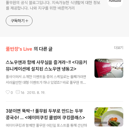
풀무원의 공식 블로그입니다. 지속가능한 식생활에 대한 정보
를 제공합니다. 나와 지구를 위한 바른먹거리
구독하기
더보기
풀반장's Live
의 다른 글
스노우앤과 함께 사무실을 즐겨라~!! <다음커
뮤니케이션에 설치된 스노우앤 냉동고>
글 내용
풀사이에서 소개한 이벤트들 중에 스케일로는 둘째가라면
서러울만한 대형 이벤트가 하나 있었죠? 바로 풀무원 트위
터(@pulmuonelove)로 신청하신 분의 직장에 일주일간
0
16
2010. 8. 19.
스노우앤 냉동고를 설치해 드리고 그 기간 동안 스노우앤
을 계속 채워드리는 이벤트 인데요. [스노우앤 트위터 이벤
트 다시보기] 스노우앤이 정말 필요한 더운 여름..(바로 오
3분이면 뚝딱~! 풀무원 두부로 만드는 두부
늘같은 날..헥헥-) 이벤트에 당첨되신 분의 회사로 스노우
앤을 꽉꽉 눌러담은 스노우앤 냉동고가 출동 했다고 하는
콩국수! ... <에이미쿠킹 쿨썸머 쿠킹클래스>
글 내용
데요, 모두가 부러워할~^^ 스노우앤 냉동고가 설치된 그
에이미쿠킹과 함께한 풀무원 어린잎 포스트를 통해 간단하
사무실을 풀반장이 급습했습니다. 덧. 부..부러우면 지는 겁