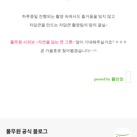
.
하루종일 진행되는 촬영 속에서도 즐거움을 잊지 않고
자담큰을 만드는 자담큰 촬영팀의 땀의 결실~
풀무원 사외보 <자연을 담는 큰 그릇>
많이 기대해주실거죠? ㅎㅎㅎ
곧 가을호로 찾아뵙겠습니다~ ^^
posted by 풀반장
로그 정보
풀무원 공식 블로그