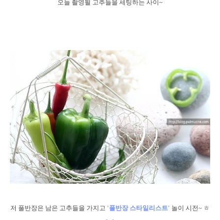
오늘 촬영될 고추들을 세팅하는 사이~
저 풀반장은 남은 고추들을 가지고
'풀반장 스타일리스트'
놀이 시전~ ㅎ