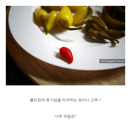
풀반장의 호기심을 자극하는 초미니 고추~!
너무 귀엽죠?