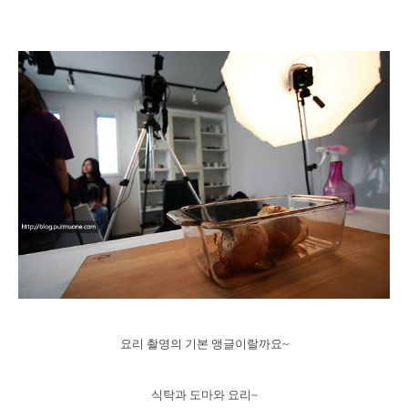
요리 촬영의 기본 앵글이랄까요~
식탁과 도마와 요리~