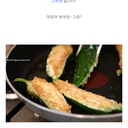
고추전
입니다~
맛있어 보여요~ 그쵸?