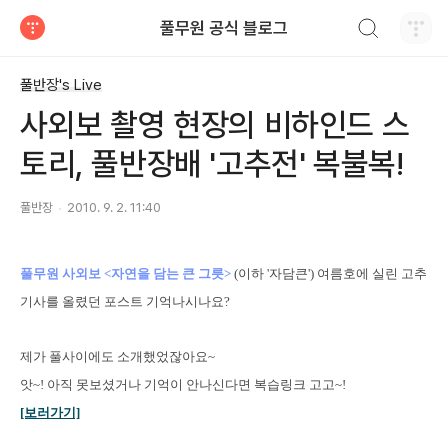
검색하기
풀무원 공식 블로그
티스토리
풀반장's Live
사외보 촬영 현장의 비하인드 스
토리, 풀반장배 '고추전' 복불복!
풀반장
2010. 9. 2. 11:40
풀무원 사외보 <자연을 담는 큰 그릇>
(이하 '자담큰') 여름호에 실린
고추
기사를 올렸던 포스트 기억나시나요?
제가 풀사이에도 소개했었잖아요~
앗~! 아직 못보셨거나 기억이 안나신다면 복습링크 고고~!
[보러가기]