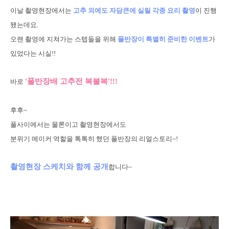
이날 촬영현장에서는
고추 외에도 자담큰에 실릴 각종 요리 촬영
이 진행
됐는데요.
오랜 촬영에 지쳐가는 스텝들을 위해
풀반장이 특별히 준비한 이벤트
가
있었다는 시실!!
'풀반장배 고추전 복불복'!!!
바로
후후~
풀사이에서는 물론이고 촬영현장에서도
분위기 메이커 역할을 톡톡히 했던 풀반장의 리얼스토리~!
촬영현장 스케치와 함께 공개
합니다~