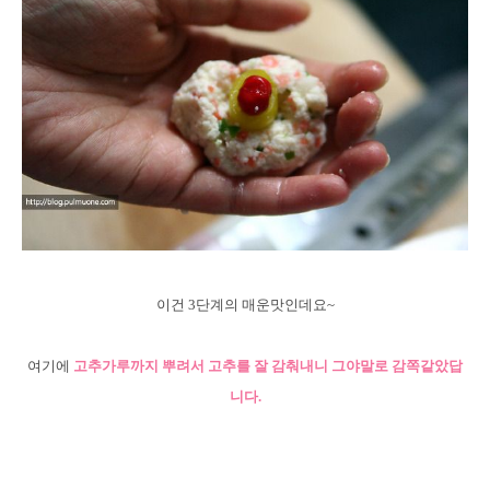
이건 3단계의 매운맛인데요~
여기에
고추가루까지 뿌려서 고추를 잘 감춰내니 그야말로 감쪽같았답
니다.