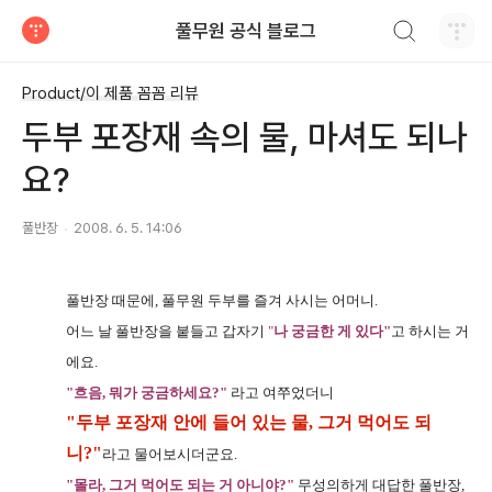
검색하기
풀무원 공식 블로그
티스토리
Product/이 제품 꼼꼼 리뷰
두부 포장재 속의 물, 마셔도 되나
요?
풀반장
2008. 6. 5. 14:06
풀반장 때문에, 풀무원 두부를 즐겨 사시는 어머니.
어느 날 풀반장을 붙들고 갑자기
"
나 궁금한 게 있다"
고 하시는 거
에요.
"흐음, 뭐가 궁금하세요?"
라고 여쭈었더니
"두부 포장재 안에 들어 있는 물, 그거 먹어도 되
니?"
라고 물어보시더군요.
"몰라, 그거 먹어도 되는 거 아니야?"
무성의하게 대답한 풀반장,