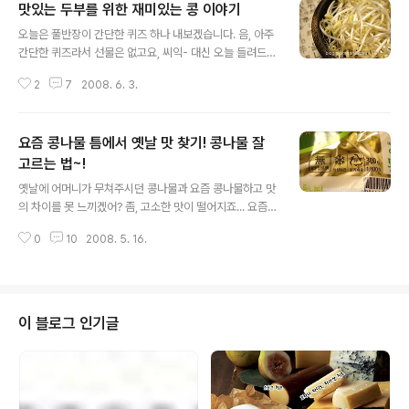
맛있는 두부를 위한 재미있는 콩 이야기
글 내용
오늘은 풀반장이 간단한 퀴즈 하나 내보겠습니다. 음, 아주
간단한 퀴즈라서 선물은 없고요, 씨익- 대신 오늘 들려드리
는 이야기가 선물이라고 생각해 주심 감사 ^ ^ 자, 그럼 퀴
2
7
2008. 6. 3.
즈 나갑니다~ 두부와 콩나물의 공통점은 무엇일까요? 앗~
글 제목에서 벌써 눈치 채셨어요? 너무 싱겁네요. 네, 맞습
니다. 정답은 '콩'입니다. 두부와 콩나물 모두 '콩'으로 만듭
요즘 콩나물 틈에서 옛날 맛 찾기! 콩나물 잘
니다. 그런데 콩이라고 해서 모두 같은 콩일까요? 그건 아
니죠. 언뜻 생각해도 정말 다양한 콩이 많습니다. 누런 콩,
고르는 법~!
글 내용
검정콩, 초록콩… 사실 풀반장도 콩 이름은 잘 모른답니다.
옛날에 어머니가 무쳐주시던 콩나물과 요즘 콩나물하고 맛
그냥 색깔로만 봐도 다양한 콩이 있다는 것만 알아요. 그럼
의 차이를 못 느끼겠어? 좀, 고소한 맛이 떨어지죠... 요즘
두 번째 퀴즈~ 두부를 만드는 콩과 콩나물을 만드는 콩은
콩나물은 물을 잔뜩 머금고 빨리 커서 맛이 나지 않고 질척
같은 것일까요? ↑ 콩나물은 어떤 콩으로 만들까요? 확률
0
10
2008. 5. 16.
거리잖아. 다 이유가 있다고... 콩나물은 비타민C와 아스파
은 50..
라긴산이 들어 있는 건강식품입니다. 게다가 밭의 고기라
는 콩을 키워 만든 것이니 그 자체로도 훌륭한 영양 덩어리
겠지요. 그래서 우리나라 사람들은 콩나물을 좋아하고, 어
머니가 끓여주시던 담백하고 고소한 콩나물 국을 잊지 못
이 블로그 인기글
하는가 봅니다. 그런데 과학 기술이 발달하면서 오히려 이
콩나물이 퇴보하는 이상한 현상이 벌어졌습니다. 성장촉진
제와 유전자 조작 콩을 사용한 콩나물들이 대거 등장한 것
이지요. 물론, 겉으로 보기엔 더 좋아졌습니다. 성장촉진제
를 사용해 콩나물을 더 크게 키울 수..