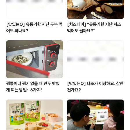
[맛있는Q] 유통기한 지난 두부 먹
[치즈데이] “유통기한 지난 치즈
어도 되나요?
먹어도 될까요?”
찜통이나 찜기 없을 때 만두 맛있
[맛있는Q] 나또가 이상해요. 상한
게 찌는 방법~ 6가지!
건가요?