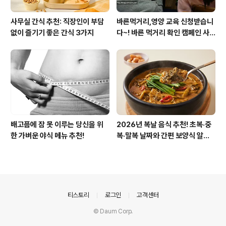
사무실 간식 추천: 직장인이 부담
바른먹거리,영양 교육 신청받습니
없이 즐기기 좋은 간식 3가지
다~! 바른 먹거리 확인 캠페인 사
이트 오픈!
배고픔에 잠 못 이루는 당신을 위
2026년 복날 음식 추천! 초복·중
한 가벼운 야식 메뉴 추천!
복·말복 날짜와 간편 보양식 알아
보기
의안내
티스토리
로그인
고객센터
© Daum Corp.