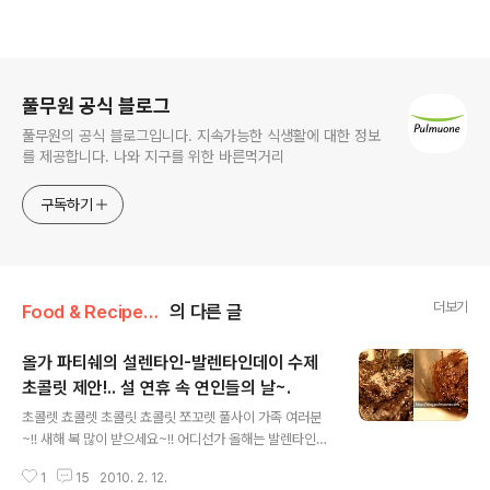
로그 정보
풀무원 공식 블로그
풀무원의 공식 블로그입니다. 지속가능한 식생활에 대한 정보
를 제공합니다. 나와 지구를 위한 바른먹거리
구독하기
더보기
Food & Recipe/건강 레시피
의 다른 글
올가 파티쉐의 설렌타인-발렌타인데이 수제
초콜릿 제안!.. 설 연휴 속 연인들의 날~.
글 내용
초콜렛 쵸콜렛 초콜릿 쵸콜릿 쪼꼬렛 풀사이 가족 여러분
~!! 새해 복 많이 받으세요~!! 어디선가 올해는 발렌타인데
이와 설날이 겹쳤다고 해서 오는 14일을 '설렌타인 데이'라
1
15
2010. 2. 12.
고 부르더군요. ^ ^ 설날 차례 지내느라 바빠 발렌타인데이