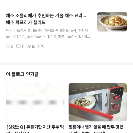
를 제대로 보내지 못하실 분들, 많으실 것 같은데요. (분위
기있는 레스토랑, 운치있고 멋들어진 이벤트, 모두 어렵겠
채소 소믈리에가 추천하는 겨울 채소 요리...
지요. ㅠ ㅠ ) 대신~ 저 풀반장이 특별한 초콜릿을 선물할
수 있는 방법을 알려드리겠습니다. 올가 베이커리 변종현
배추 파프리카 샐러드
글 내용
파티쉐님께서 풀사이 가족분들께 '수제 초콜릿 만드는
배추 파프리카 샐러드 준비하세요 속배추 5~6장, 주황파
법'을 공개해 주셨거든요. ^^ 집에서 보내야하는 이번 설렌
프리카 1/4개, 노랑파프리카 1/4개, 초록파프리카 1/4개,
타인, 아니 발렌타인데이를 위한 특별한 수제 초콜릿 만들
깨소금 2큰술, 2배 식초 1큰술, 참기름 1큰술, 설탕 2큰술,
기, 시작해볼까요? 일단, 장소를 이동해보죠~. 바로 파티쉐
0
11
2010. 2. 7.
땅콩버터 1큰술, 소금 약간 만들어보세요 1 배추는 노란 속
님이 계시는 올가 방이점..
대 부분을 준비하여 1cm 두께로 썬다. 2 파프리카는 씨를
빼고 두께를 일정하게 손질한 후 가늘게 채를 썬다. 3 분량
의 양념을 섞어둔다. 4 준비된 채소를 얼음물에 잠시 담근
후, 건져 아삭하게 한 후 먹기 직전에 양념에 버무린다. 풀
이 블로그 인기글
반장표 특별 레시피 - 채소 소믈리에의 추천 요리 1. 채소
소믈리에 김은경 대표 인터뷰 2. 인터뷰 현장 스케치 3.
[레시피] 버섯 우엉 전골 4. [레시피] 배추 파프리카 샐러드
재료의 분량 ㅣ 2인 기준 요리와 스타일링 |..
[맛있는Q] 유통기한 지난 두부 먹
찜통이나 찜기 없을 때 만두 맛있