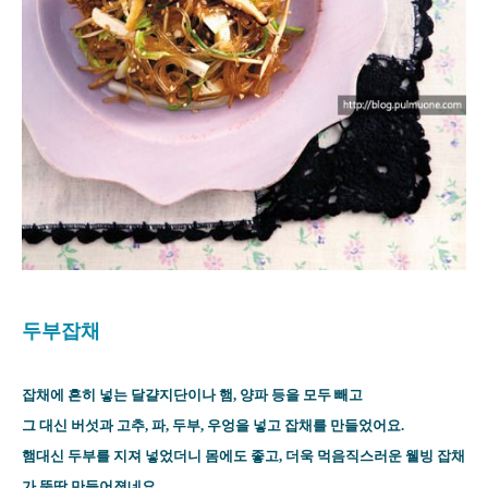
두부잡채
잡채에 흔히 넣는 달걀지단이나 햄, 양파 등을 모두 빼고
그 대신 버섯과 고추, 파, 두부, 우엉을 넣고 잡채를 만들었어요.
햄대신 두부를 지져 넣었더니 몸에도 좋고, 더욱 먹음직스러운 웰빙 잡채
가 뚝딱 만들어졌네요.