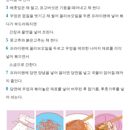
3
배춧잎은 채 썰고, 표고버섯은 기둥을 떼어내고 채 썬다.
4
우엉은 껍질을 벗기고 채 썰어 올리브오일을 두른 프라이팬에 넣어 볶
다가 부드러워지면
간장과 물엿을 넣어 조린다.
5
풋고추와 붉은고추는 채 썬다.
6
프라이팬에 올리브오일을 두르고 우엉을 제외한 나머지 재료를 각각
넣어 볶으면서
소금으로 간한다.
7
프라이팬에 당면 양념을 넣어 끓이면 당면을 넣고 국물이 없어질 때까
지 졸인다.
8
당면에 우엉과 볶아놓은 재료를 넣어 버무린 후 참기름, 후춧가루를 넣
어 섞는다.