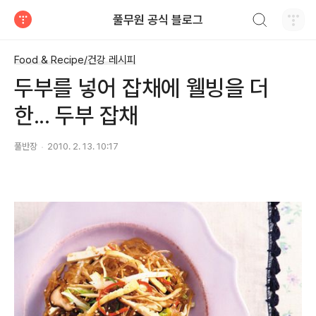
검색하기
풀무원 공식 블로그
티스토리
Food & Recipe/건강 레시피
두부를 넣어 잡채에 웰빙을 더
한... 두부 잡채
풀반장
2010. 2. 13. 10:17