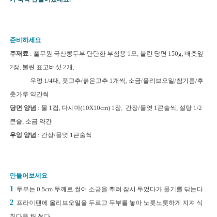
준비하세요
주재료
: 풀무원 국산콩두부 단단한 부침용 1모, 불린 당면 150g, 배춧잎
2장, 불린 표고버섯 2개,
우엉 1/4대, 풋고추/붉은고추 1개씩, 소금/올리브오일/참기름/후
춧가루 약간씩
당면 양념
: 물 1컵, 다시마(10X10cm) 1장, 간장/물엿 1큰술씩, 설탕 1/2
큰술, 소금 약간
우엉 양념
: 간장/물엿 1큰술씩
만들어보세요
1
두부는 0.5cm 두께로 썰어 소금을 뿌려 잠시 두었다가 물기를 닦는다
2
프라이팬에 올리브오일을 두르고 두부를 놓아 노릇노릇하게 지져 식
힌다음 채 썬다.