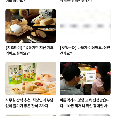
어도 되나요?
게 찌는 방법~ 6가지!
[치즈데이] “유통기한 지난 치즈
[맛있는Q] 나또가 이상해요. 상한
먹어도 될까요?”
건가요?
사무실 간식 추천: 직장인이 부담
바른먹거리,영양 교육 신청받습니
없이 즐기기 좋은 간식 3가지
다~! 바른 먹거리 확인 캠페인 사
이트 오픈!