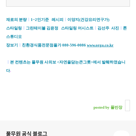
재료의 분량
ㅣ
1~2인기준
레시피
ㅣ
이양지(건강요리연구가)
스타일링
ㅣ
그린테이블 김윤정 스타일링 어시스트
ㅣ
김선주 사진
ㅣ
톤
스튜디오
장보기
ㅣ
친환경식품전문점올가 080-596-0086
www.orga.co.kr
ㅣ
본 컨텐츠는 풀무원 사외보 <자연을담는큰그릇>에서 발췌하였습니
다
.
posted by 풀반장
로그 정보
풀무원 공식 블로그