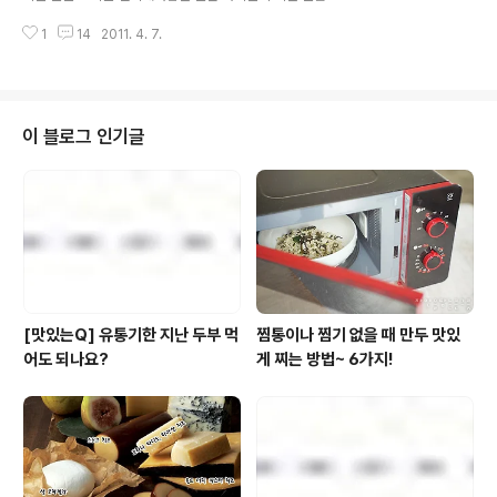
짜서 비트와 참나물을 넣고 같이 섞어 낸다. 풀반장표 특별
맛 뿐만 아니라 영양학적 측면도 고려해야하니 고민이 될
레시피 - 무 편 1. ..
1
14
2011. 4. 7.
수 밖에요~ >_< 그래서 풀반장이 오늘 준비한 포스트는
아이들의 눈과 입을 사로잡을 최고의 파스타 요리랍니다~
얼마전 촬영한 풀무원 사외보 촬영현장에서 푸드스타일리
스트 실장님이 요리하는 과정을 열심히 카메라에 담아왔답
니다~! 친절종결자 풀반장의 모든 포스트가 그러하듯 다른
이 블로그 인기글
요리에도 적용하면 좋을 쏠쏠한 팁들을 잔뜩 담아왔으니까
요~ 눈여겨 봐두셨다가 기회가 되면 꼭 한번 써먹어 보는
것도 좋을듯 하네요~ ^^ 파스타를 만들기 위한 주요 재료
랍니다. 무척 간단하죠? 그럴 수 밖에요. 파스타와 함께 만
있으면 끝이니까요~ ^^ 그럼 파스타를 자..
[맛있는Q] 유통기한 지난 두부 먹
찜통이나 찜기 없을 때 만두 맛있
어도 되나요?
게 찌는 방법~ 6가지!