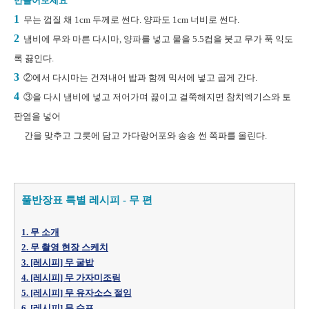
만들어보세요
1
무는 껍질 채 1cm 두께로 썬다. 양파도 1cm 너비로 썬다.
2
냄비에 무와 마른 다시마, 양파를 넣고 물을 5.5컵을 붓고 무가 푹 익도
록 끓인다.
3
②에서 다시마는 건져내어 밥과 함께 믹서에 넣고 곱게 간다.
4
③을 다시 냄비에 넣고 저어가며 끓이고 걸쭉해지면 참치엑기스와 토
판염을 넣어
간을 맞추고 그릇에 담고 가다랑어포와 송송 썬 쪽파를 올린다.
풀반장표 특별 레시피 - 무 편
1. 무 소개
2. 무 촬영 현장 스케치
3. [레시피] 무 굴밥
4. [레시피] 무 가자미조림
5. [레시피] 무 유자소스 절임
6. [레시피] 무 수프