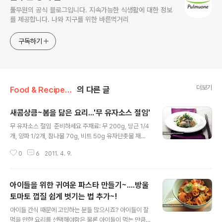
풀무원의 공식 블로그입니다. 지속가능한 식생활에 대한 정보
를 제공합니다. 나와 지구를 위한 바른먹거리
구독하기
더보기
Food & Recipe/건강 레시피
의 다른 글
새콤상큼~봄을 닮은 요리...'무 유자소스 절임'
글 내용
무 유자소스 절임 준비하세요 주재료: 무 200g, 당근 1/4
개, 양파 1/2개, 참나물 70g, 비트 50g 유자단촛물 재료:
마른 다시마(5cm) 1장, 현미식초 0.5컵, 물 0.5컵, 유자청
0
6
2011. 4. 9.
2큰술, 설탕 1.5큰술, 풀무원 토판염 ‘숨쉬는 갯벌’ 1작은술
만들어보세요 1 무와 당근은 곱게 채를 썬다. 참나물은 3~
4cm 길이로 썬다. 2 양파도 곱게 채를 썰어 찬물에 헹궈
아이들을 위한 귀여운 파스타 만들기~....방울
매운 기를 빼고 비트도 채를 썰어 찬물에 몇 차례 헹구어 붉
은 물을 뺀다. 3 유자단촛물 재료를 냄비에 넣고 한소끔 끓
토마토 껍질 쉽게 벗기는 법 추가~!
글 내용
여 식힌다. 4 무와 당근, 양파를 ③에 넣고 반나절 정도 절
아이들 간식 때문에 고민하는 분들 많으시죠? 아이들이 잘
인다. 5 ④에서 다시마는 채를 썰어 다시 넣고 전부 물기를
먹을 만한 요리를 선택해야함은 물론 아이들이 먹는 만큼