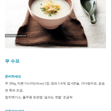
무 수프
준비하세요
무 300g, 마른 다시마(10cm) 1장, 양파 1/4개, 밥 4큰술, 가다랑어포, 송송
썬 쪽파 조금,
참치엑기스, 풀무원 토판염 ‘숨쉬는 갯벌’ 조금씩