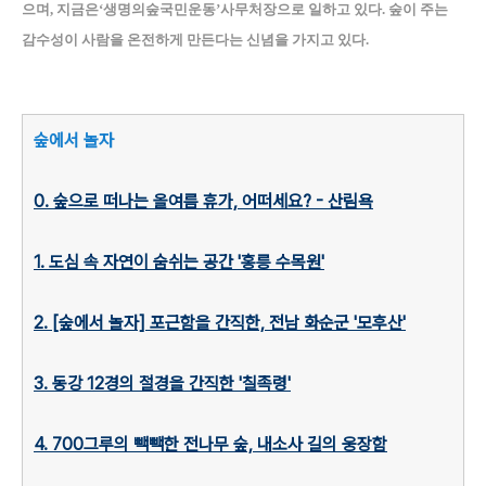
으며, 지금은‘생명의숲국민운동’사무처장으로 일하고 있다. 숲이 주는
감수성이 사람을 온전하게 만든다는 신념을 가지고 있다.
숲에서 놀자
0. 숲으로 떠나는 올여름 휴가, 어떠세요? - 산림욕
1. 도심 속 자연이 숨쉬는 공간 '홍릉 수목원'
2. [숲에서 놀자] 포근함을 간직한, 전남 화순군 '모후산'
3. 동강 12경의 절경을 간직한 '칠족령'
4. 700그루의 빽빽한 전나무 숲, 내소사 길의 웅장함