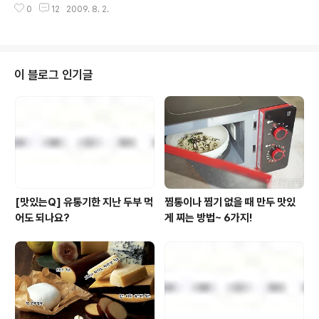
이름이 아예 ‘모후산’일까? 이 이름에는 고려시대부터 내려
0
12
2009. 8. 2.
목원 이냐고 할 수 있겠지만 1922년에 임업시험을 위해
오는 전설이 들어 있다. ..
조성된 우리나라 최초의 수목원이라는 설명을 들으면 어느
정도 이해가 되는 것 같습니다. (자격증 시험은 도성이 위치
한 서울에서!!) 현재는 산림과학원이 남아 연구 활동을 지속
하고 있으며 이 때문에 토요일과 일요일만 일반 시민들에
이 블로그 인기글
게 개방된다고 하네요. 다양한 객체가 살고 있음은 물론이
고 관람객들의 이해를 돕기 위해 무료 해설까지 하고 있는
만큼 주말에 시간내서 아이들과 함께 다녀오기에 안성맞춤
인것 같습니다. 도심 속 자연이 숨쉬는 공간 '홍릉 수목원'
저와 함께 가보실까요? 서울..
[맛있는Q] 유통기한 지난 두부 먹
찜통이나 찜기 없을 때 만두 맛있
어도 되나요?
게 찌는 방법~ 6가지!