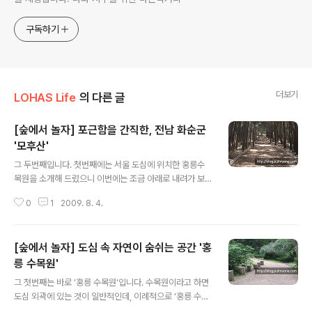
구독하기
더보기
LOHAS Life
의 다른 글
[숲에서 놀자] 포근함을 간직한, 전남 화순군
'모후산'
글 내용
그 두번째입니다. 첫번째에는 서울 도심에 위치한 홍릉수
목원을 소개해 드렸으니 이번에는 조금 아래로 내려가 보
도록 하겠습니다. 그래서 정한 곳이 바로 전남 화순군에 위
0
1
2009. 8. 4.
치한 '모후산' 입니다. 산의 이름을 '어머니의 포근한 마
음'을 뜻하는 모후(母后)라고 정했을 만큼 포근함을 느낄
수 있다는 모후산. 전남에서 3번째로 높은 산임에도 불구
[숲에서 놀자] 도심 속 자연이 숨쉬는 공간 '홍
하고 잘 알려지지 않아 호젓한 산행을 즐길 수 있다고 합니
다. 다소 화려함이 떨어질지는 몰라도 자연 그대로의 포근
릉 수목원'
글 내용
함을 느낄 수 있는 그곳. 저 풀반장도 당장 떠나고 싶네요! ^
그 첫번째는 바로 '홍릉 수목원'입니다. 수목원이라고 하면
^ 함께 가시고 싶은 분? 전남 화순군 모후산 숲길 어머니 품
도심 외곽에 있는 것이 일반적인데, 이례적으로 '홍릉 수목
처럼 포근한 그 길 얼마나 포근하고 은혜로운 숲이기에 산
원'은 서울 도심 한복판에 있답니다. 도심 한복판에 무슨 수