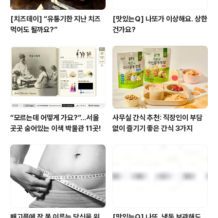
[치즈데이] “유통기한 지난 치즈
[맛있는Q] 나또가 이상해요. 상한
먹어도 될까요?”
건가요?
“모르는데 어떻게 가요?”...서울
사무실 간식 추천: 직장인이 부담
곳곳 숨어있는 이색 박물관 11곳!
없이 즐기기 좋은 간식 3가지
배고픔에 잠 못 이루는 당신을 위
[맛있는Q] 나또, 냉동 보관해도