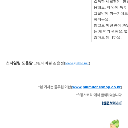
길쭉한 세로형의
‘
한
용해요
.
백 안에 쏙 
그물망에 끼우기에도
하거든요
.
참고로 이런 통에 과
는 게 먹기 편해요
.
별
않아도 되니까요
.
스타일링 도움말
그린테이블
김
윤정
(
www.gtable.net
)
*
본 기사는 풀무원 이샵(
www.pulmuoneshop.co.kr
)
'쇼핑스토리'에서
니다.
발췌하였습
[원문 보러가기]