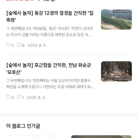
[숲에서 놀자] 동강 12경의 절경을 간직한 '칠
족령'
글 내용
그 세번째입니다. 여러분들, '동강' 아시죠? '자연이 선사하
는 최고의 선물'이라는 이름으로 래프팅 장소로 많은 사랑
을 받고 있는 동강! 한때 동강댐이 건설 계획이 발표되면서
0
8
2009. 8. 5.
동강 인근 숲과 자연경관이 없어질 뻔하며 사회적으로 주
목을 받았던 때가 있었습니다. 그 당시 보존해야한다며 주
목받던 숲길이 하나 있었는데요, 바로 칠족령입니다. 칠족
[숲에서 놀자] 포근함을 간직한, 전남 화순군
령은 다양한 나무들이 함께하는 아름다운 군락의 보고일
뿐만아니라 굽이굽이 흘러가는 동강의 절경을 제대로 만끽
'모후산'
글 내용
할 수 있어 동강 12경의 대표적 장소이기 때문입니다. 많이
그 두번째입니다. 첫번째에는 서울 도심에 위치한 홍릉수
알려졌지만 많은 사람이 찾지 않아 자연 그대로의 모습을
목원을 소개해 드렸으니 이번에는 조금 아래로 내려가 보
간직하고 있는 칠족령에 얽힌 이야기를 소개해 드립니다.
도록 하겠습니다. 그래서 정한 곳이 바로 전남 화순군에 위
강원도 정선 백운산 칠족령 옻칠한 개발자국을 따라가다
0
1
2009. 8. 4.
치한 '모후산' 입니다. 산의 이름을 '어머니의 포근한 마
우리는 살아가며 수많은 길을 접한다. 자..
음'을 뜻하는 모후(母后)라고 정했을 만큼 포근함을 느낄
수 있다는 모후산. 전남에서 3번째로 높은 산임에도 불구
하고 잘 알려지지 않아 호젓한 산행을 즐길 수 있다고 합니
다. 다소 화려함이 떨어질지는 몰라도 자연 그대로의 포근
이 블로그 인기글
함을 느낄 수 있는 그곳. 저 풀반장도 당장 떠나고 싶네요! ^
^ 함께 가시고 싶은 분? 전남 화순군 모후산 숲길 어머니 품