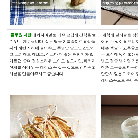
풀무원 계란
패키지야말로 아주 손쉽게 간식을 쌀
세척해 말려놓은 정종
수 있는 재료랍니다
.
작은 떡을 기름종이로 하나씩
어요
.
뚜껑이 없으니까
싸서 계란 자리에 놓아주고 뚜껑만 닫으면 간단하
예쁜 색깔의 고무줄
고
,
보기에도 예쁘고
,
이보다 더 좋은 패키지가 없
근 포장에 많이 활용
거든요
.
좀더 정성스러워 보이고 싶으시면
,
패키지
병도 정종 병처럼 기
전체를 심이 있는 레이스 끈 같은 것으로 감아주고
침과 고무줄로 마무
리본을 만들어주셔도 좋습니다
.
단단히 밀봉도 되어
레이스끈으로 묶어주