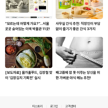
“모르는데 어떻게 가요?”...서울
사무실 간식 추천: 직장인이 부담
곳곳 숨어있는 이색 박물관 11곳!
없이 즐기기 좋은 간식 3가지
[보도자료] 올가홀푸드, 김장철 맞
배고픔에 잠 못 이루는 당신을 위
이 ‘김장김치 기획전’ 실시
한 가벼운 야식 메뉴 추천!
의안내
티스토리
로그인
고객센터