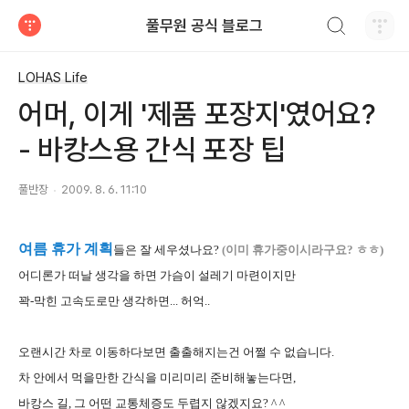
검색하기
풀무원 공식 블로그
티스토리
LOHAS Life
어머, 이게 '제품 포장지'였어요?
- 바캉스용 간식 포장 팁
풀반장
2009. 8. 6. 11:10
여름 휴가 계획
들은 잘 세우셨나요?
(이미 휴가중이시라구요? ㅎㅎ)
어디론가 떠날 생각을 하면 가슴이 설레기 마련이지만
꽉-막힌 고속도로만 생각하면... 허억..
오랜시간 차로 이동하다보면 출출해지는건 어쩔 수 없습니다.
차 안에서 먹을만한 간식을 미리미리 준비해놓는다면,
바캉스 길, 그 어떤 교통체증도 두렵지 않겠지요? ^ ^