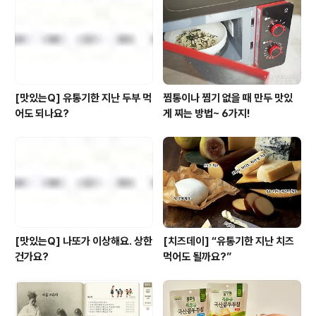
처럼 포근한 그 길 얼마나 포근하고 은혜로운 숲이기에 산
이름이 아예 ‘모후산’일까? 이 이름에는 고려시대부터 내려
오는 전설이 들어 있다. ..
[맛있는Q] 유통기한 지난 두부 먹
찜통이나 찜기 없을 때 만두 맛있
어도 되나요?
게 찌는 방법~ 6가지!
[맛있는Q] 나또가 이상해요. 상한
[치즈데이] “유통기한 지난 치즈
건가요?
먹어도 될까요?”