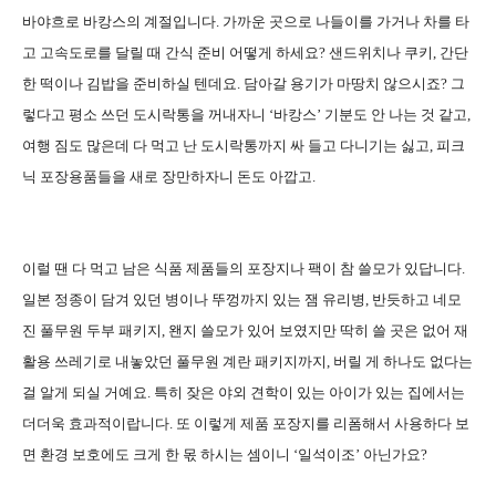
바야흐로 바캉스의 계절입니다
.
가까운 곳으로 나들이를 가거나 차를 타
고 고속도로를 달릴 때 간식 준비 어떻게 하세요
?
샌드위치나 쿠키
,
간단
한 떡이나 김밥을 준비하실 텐데요
.
담아갈 용기가 마땅치 않으시죠
?
그
렇다고 평소 쓰던 도시락통을 꺼내자니
‘
바캉스
’
기분도 안 나는 것 같고
,
여행 짐도 많은데 다 먹고 난 도시락통까지 싸 들고 다니기는 싫고
,
피크
닉 포장용품들을 새로 장만하자니 돈도 아깝고
.
이럴 땐 다 먹고 남은 식품 제품들의 포장지나 팩이 참 쓸모가 있답니다
.
일본 정종이 담겨 있던 병이나 뚜껑까지 있는 잼 유리병
,
반듯하고 네모
진 풀무원 두부 패키지
,
왠지 쓸모가 있어 보였지만 딱히 쓸 곳은 없어 재
활용 쓰레기로 내놓았던 풀무원 계란 패키지까지
,
버릴 게 하나도 없다는
걸 알게 되실 거예요
.
특히 잦은 야외 견학이 있는 아이가 있는 집에서는
더더욱 효과적이랍니다
.
또 이렇게 제품 포장지를 리폼해서 사용하다 보
면 환경 보호에도 크게 한 몫 하시는 셈이니
‘
일석이조
’
아닌가요
?