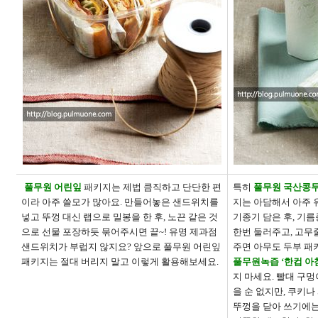
풀무원 어린잎
패키지는 제법 큼직하고 단단한 편
특히
풀무원 국산콩
이라 아주 쓸모가 많아요
.
만들어놓은 샌드위치를
지는 아담해서 아주
넣고 뚜껑 대신 랩으로 밀봉을 한 후
,
노끈 같은 것
기종기 담은 후
,
기름
으로 선물 포장하듯 묶어주시면 끝
~!
유명 제과점
한번 둘러주고
,
고무줄
샌드위치가 부럽지 않지요
?
앞으로 풀무원 어린잎
주면 아무도 두부 패
패키지는 절대 버리지 말고 이렇게 활용해보세요
.
풀무원녹즙
‘
한컵 아
지 마세요
.
빨대 구멍
을 순 없지만
,
쿠키나
뚜껑을 닫아 쓰기에