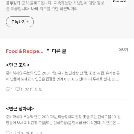
풀무원의 공식 블로그입니다. 지속가능한 식생활에 대한 정보
를 제공합니다. 나와 지구를 위한 바른먹거리
구독하기
더보기
Food & Recipe/건강 레시피
의 다른 글
<연근 조림>
글 내용
준비하세요 무농약 연근 200 그램, 유기농 진간장 반 컵, 조청 ⅓ 컵, 유기농 통
깨 만들어 보세요 1. 연근은 껍질을 벗겨 0.3~0.5 센티미터 두께로 썬다. 2. 냄
비에 연근을 넣고 연근이 잠길 정도로 물을 부어 25분 정도 삶는다. 3. ‘2’의 물
1
1
2011. 5. 3.
을 따라낸 후 연근에 진간장, 조청을 넣어 잘 섞은 다음 물을 반 컵 정도 부어 중
불에서 국물이 없어질 때까지 조린다. 덧붙이는 말 삶을 때: 연근을 15분 정도
삶으면 아삭아삭하고, 45분 정도 삶으면 부드럽게 씹힌다. 조릴 때: 조림용 속
<연근 장아찌>
뚜껑을 사용하면 아래위로 뒤적여주지 않아도 양념이 고르게 배어 색도 예쁘고
글 내용
맛도 좋다. 조림용 속뚜껑은 식기용품점에서 구입할 수 있는데 값은 2만원쯤이
준비하세요 무농약 연근 200 그램, 마늘장아찌 간장 촛물 또는 단식촛물 10 컵
다. 뚜껑이 없으면 종이 호일에 구멍을 숭숭 내어 덮고 조려도 ..
만들어 보세요 1. 간장 촛물(또는 단식촛물)을 한소끔 끓여 식힌다. 2. 연근은 껍
질을 벗겨 0.5 센티미터 두께로 썬다. 3. 항아리에 연근을 넣고 ‘1’의 간장 촛물
1
0
2011. 5. 3.