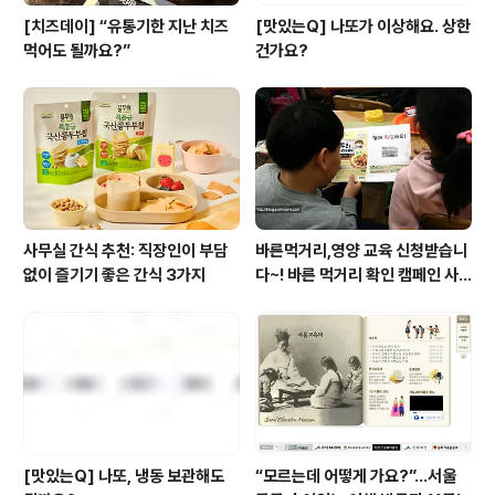
[치즈데이] “유통기한 지난 치즈
[맛있는Q] 나또가 이상해요. 상한
먹어도 될까요?”
건가요?
사무실 간식 추천: 직장인이 부담
바른먹거리,영양 교육 신청받습니
없이 즐기기 좋은 간식 3가지
다~! 바른 먹거리 확인 캠페인 사
이트 오픈!
[맛있는Q] 나또, 냉동 보관해도
“모르는데 어떻게 가요?”...서울