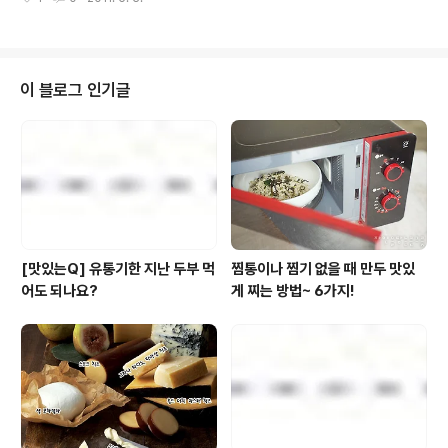
을 부은 다음 입구를 단단히 봉하여 일주일쯤 삭힌다. 덧붙이는 말 삭힌 마늘장
아찌 촛물을 이용하면 마늘 향이 연근에 배어 향긋하다. 만약 없다면 식초, 간장,
조청, 물(2:1:1:1)을 끓여 식힌 물을 부어도 된다. 재료의 분량|4인 기준 요리|김
정자 사진|톤스튜디오 그릇|아올다 www.aolda.com *본 레시피는 풀무원 사
외보 2005년 가을호에서 발췌하였습니다. posted by 풀반장
이 블로그 인기글
[맛있는Q] 유통기한 지난 두부 먹
찜통이나 찜기 없을 때 만두 맛있
어도 되나요?
게 찌는 방법~ 6가지!