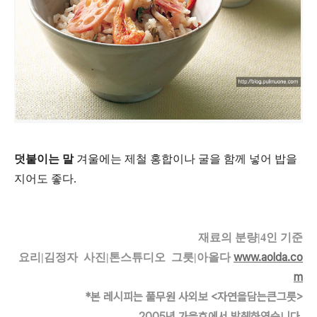
덧붙이는 말
겨울에는 제철 홍합이나 굴을 함께 넣어 밥을
지어도 좋다.
재료의 분량|4인 기준
www.aolda.co
요리|김정자 사진|톤스튜디오 그릇|아올다
m
*본 레시피는 풀무원 사외보 <자연을담는큰그릇>
2005년 가을호에서 발췌하였습니다.