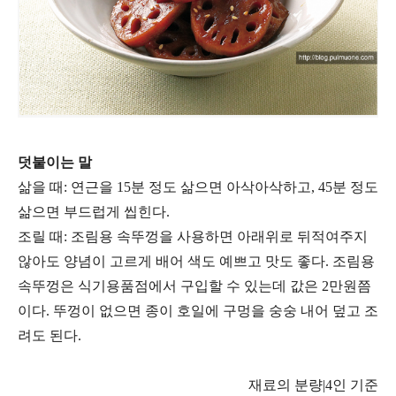
덧붙이는 말
삶을 때: 연근을 15분 정도 삶으면 아삭아삭하고, 45분 정도
삶으면 부드럽게 씹힌다.
조릴 때: 조림용 속뚜껑을 사용하면 아래위로 뒤적여주지
않아도 양념이 고르게 배어 색도 예쁘고 맛도 좋다. 조림용
속뚜껑은 식기용품점에서 구입할 수 있는데 값은 2만원쯤
이다. 뚜껑이 없으면 종이 호일에 구멍을 숭숭 내어 덮고 조
려도 된다.
재료의 분량|4인 기준