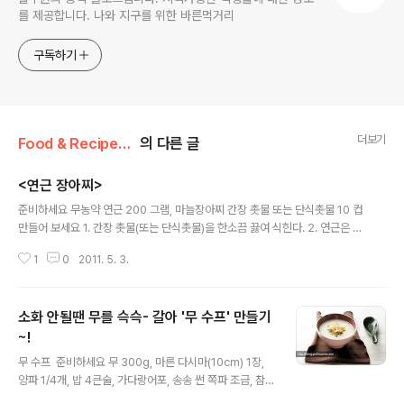
를 제공합니다. 나와 지구를 위한 바른먹거리
구독하기
더보기
Food & Recipe/건강 레시피
의 다른 글
<연근 장아찌>
글 내용
준비하세요 무농약 연근 200 그램, 마늘장아찌 간장 촛물 또는 단식촛물 10 컵
만들어 보세요 1. 간장 촛물(또는 단식촛물)을 한소끔 끓여 식힌다. 2. 연근은 껍
질을 벗겨 0.5 센티미터 두께로 썬다. 3. 항아리에 연근을 넣고 ‘1’의 간장 촛물
1
0
2011. 5. 3.
을 부은 다음 입구를 단단히 봉하여 일주일쯤 삭힌다. 덧붙이는 말 삭힌 마늘장
아찌 촛물을 이용하면 마늘 향이 연근에 배어 향긋하다. 만약 없다면 식초, 간장,
조청, 물(2:1:1:1)을 끓여 식힌 물을 부어도 된다. 재료의 분량|4인 기준 요리|김
소화 안될땐 무를 슥슥- 갈아 '무 수프' 만들기
정자 사진|톤스튜디오 그릇|아올다 www.aolda.com *본 레시피는 풀무원 사
외보 2005년 가을호에서 발췌하였습니다. posted by 풀반장
~!
글 내용
무 수프 준비하세요 무 300g, 마른 다시마(10cm) 1장,
양파 1/4개, 밥 4큰술, 가다랑어포, 송송 썬 쪽파 조금, 참
치엑기스, 풀무원 토판염 ‘숨쉬는 갯벌’ 조금씩 만들어보세