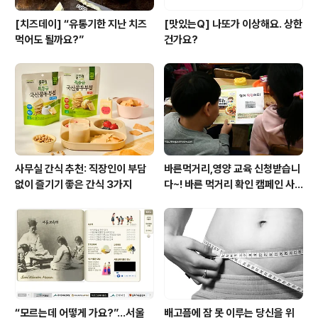
[치즈데이] “유통기한 지난 치즈
[맛있는Q] 나또가 이상해요. 상한
먹어도 될까요?”
건가요?
사무실 간식 추천: 직장인이 부담
바른먹거리,영양 교육 신청받습니
없이 즐기기 좋은 간식 3가지
다~! 바른 먹거리 확인 캠페인 사
이트 오픈!
“모르는데 어떻게 가요?”...서울
배고픔에 잠 못 이루는 당신을 위