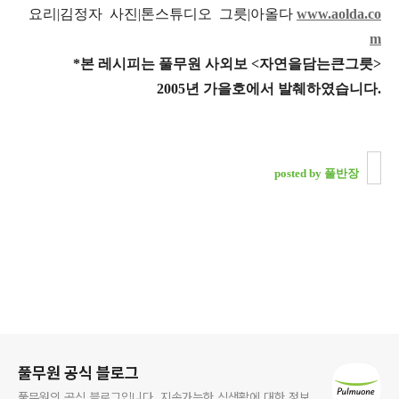
요리|김정자 사진|톤스튜디오 그릇|아올다
www.aolda.co
m
*본 레시피는 풀무원 사외보 <자연을담는큰그릇>
2005년 가을호에서 발췌하였습니다.
posted by 풀반장
로그 정보
풀무원 공식 블로그
풀무원의 공식 블로그입니다. 지속가능한 식생활에 대한 정보