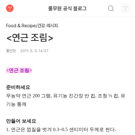
검색하기
풀무원 공식 블로그
티스토리
Food & Recipe/건강 레시피
<연근 조림>
풀반장
2011. 5. 3. 16:37
<연근 조림>
준비하세요
무농약 연근 200 그램, 유기농 진간장 반 컵, 조청 ⅓ 컵, 유
기농 통깨
만들어 보세요
1. 연근은 껍질을 벗겨 0.3~0.5 센티미터 두께로 썬다.