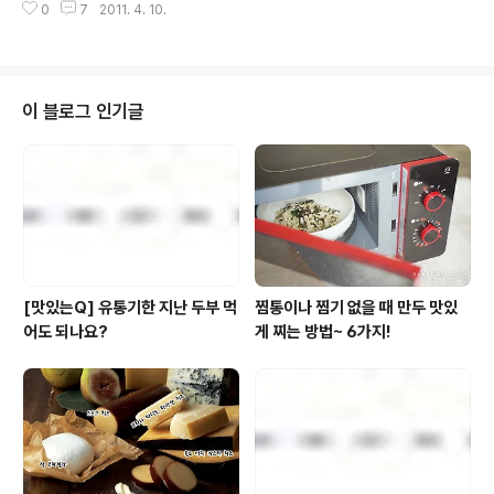
0
7
2011. 4. 10.
요 1 무는 껍질 채 1cm 두께로 썬다. 양파도 1cm 너비로
썬다. 2 냄비에 무와 마른 다시마, 양파를 넣고 물을 5.5컵
을 붓고 무가 푹 익도록 끓인다. 3 ②에서 다시마는 건져내
어 밥과 함께 믹서에 넣고 곱게 간다. 4 ③을 다시 냄비에
넣고 저어가며 끓이고 걸쭉해지면 참치엑기스와 토판염을
이 블로그 인기글
넣어 간을 맞추고 그릇에 담고 가다랑어포와 송송 썬 쪽파
를 올린다. 풀반장표 특별 레시피 - 무 편 1. 무 소개 2. 무
촬영 현장 스케치 3. [레시피] 무 굴밥 4. [레시피] 무 가자
미조림 5. [레시피] 무 유자소..
[맛있는Q] 유통기한 지난 두부 먹
찜통이나 찜기 없을 때 만두 맛있
어도 되나요?
게 찌는 방법~ 6가지!