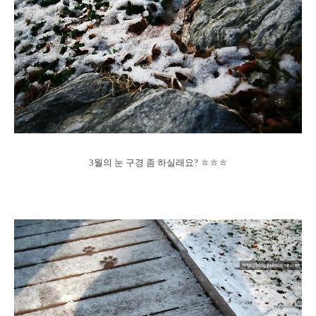
3월의 눈 구경 좀 하실래요? ㅎㅎㅎ