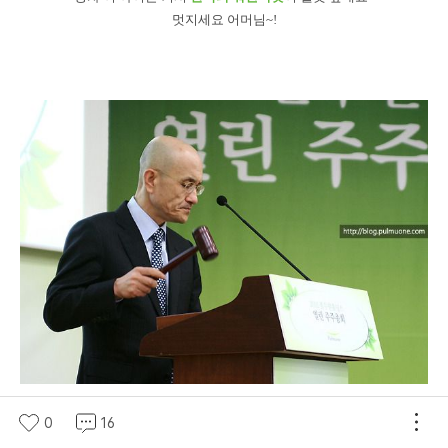
멋지세요 어머님~!
0
16
꺄옷! 주주총회의 상징 의사봉이닷~!!!!