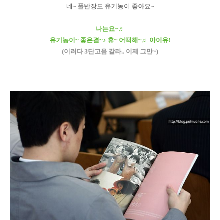
네~ 풀반장도 유기농이 좋아요~
나는요~♬
유기농이~ 좋은결~♪ 휴~ 어떡해~♬ 아이유!
(이러다 3단고음 갈라.. 이제 그만~)