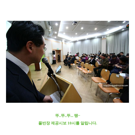
뚜..뚜..뚜... 땡~
풀반장 제공시보 10시를 알립니다.