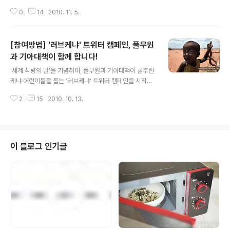
[러브케냐 캠페인 소개 보러가기] 풀무원 트위터 @pulmu
0
14
2010. 11. 5.
onelove의 운영자인 풀럽지기님이 보내온, 트위터러들의
뜨거운 응원 메시지~ 함께 보시죠~ [‘러브케냐’ 트위터 캠
페인] '140자의 온도는 몇 도일까?' - 케냐 어린이들에게
[참여방법] '러브케냐' 트위터 캠페인, 풀무원
트위터러들이 보내는 따뜻한 응원 메시지 - 아래는 ‘러브케
냐’ 트위터 캠페인을 통해 들어온 응원 메시지 중 베스트 감
과 기아대책이 함께 합니다!
글 내용
동 메시지로 선정된 글들입니다. (전체 캠페인 기간 중 1~3
‘세계 식량의 날’을 기념하여, 풀무원과 기아대책이 굶주린
주차인 10월 13일부터 10월 29일까지 들어온 응원 메시
케냐 어린이들을 돕는 ‘러브케냐’ 트위터 캠페인을 시작합
지 대상). 트위터 상에는 이 밖에도 천 여건이 넘는 따뜻한
니다. ‘러브케냐’ 캠페인은 아프리카 최고의 빈곤 지역으로
메시지들이 많이 들어와있고, 지금도 끊임없이 응원물결이
2
15
2010. 10. 13.
꼽히는 케냐의 북부지역에 살고 있는 렌딜레 부족 아이들
이어지고..
에게 소중한 한끼의 급식을 제공하는 풀무원과 기아대책의
긴급구호 캠페인입니다. 케냐 어린이들에게 보내는 트윗
응원 메시지 1000개가 모이면, 풀무원이 5,000명의 굶주
린 케냐 어린이들이 한 끼 식사를 할 수 있는 기부금을 기아
이 블로그 인기글
대책을 통해 케냐 티림초등학교로 전달합니다. 여러분의
많은 관심과 사랑, 뜨거운 응원 메시지를 기다릴께요! +_+
(참여방법 이어집니다~.) ◆ '러브 케냐' 캠페인 참여방법
① : 응원의 트윗 올리기! 1) 기간 : 2010년 10월 13일(수)
~ 11월 ..