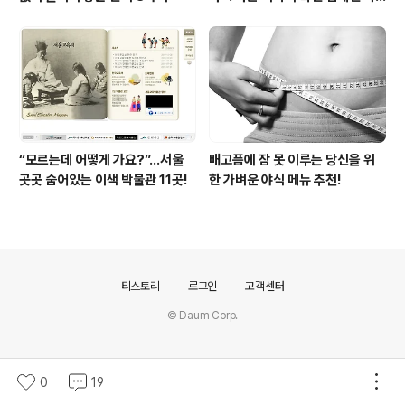
이트 오픈!
“모르는데 어떻게 가요?”...서울
배고픔에 잠 못 이루는 당신을 위
곳곳 숨어있는 이색 박물관 11곳!
한 가벼운 야식 메뉴 추천!
의안내
티스토리
로그인
고객센터
© Daum Corp.
0
19