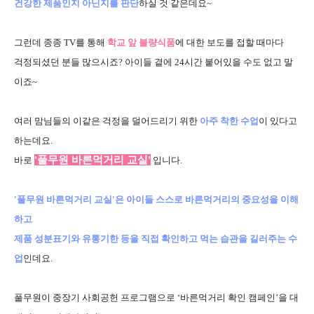
건강한 제품인지 아닌지를 판단
하실 것 같은데요~
그런데 종종 TV를 통해
학교 앞 불량식품
에 대한 보도를 접할 때마다
걱정되셨던 분들 많으시죠?
아이들 곁에 24시간 붙어있을 수도 없고 말
이죠~
여러 맘님들의 이같은 걱정을 덜어드리기 위한
아주 착한 수업
이 있다고
하는데요.
'풀무원 바른먹거리 교실'
바로
입니다.
'풀무원 바른먹거리 교실'은 아이들 스스로 바른먹거리의 중요성을 이해
하고
제품 성분표기와 유통기한 등을 직접 확인하고 먹는 습관을 길러주는 수
업
인데요.
풀무원이 중장기 사회공헌 프로그램으로
‘바른먹거리 확인 캠페인’을 대