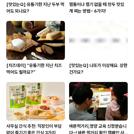
[맛있는Q] 유통기한 지난 두부 먹
찜통이나 찜기 없을 때 만두 맛있
어도 되나요?
게 찌는 방법~ 6가지!
[치즈데이] “유통기한 지난 치즈
[맛있는Q] 나또가 이상해요. 상한
먹어도 될까요?”
건가요?
사무실 간식 추천: 직장인이 부담
바른먹거리,영양 교육 신청받습니
없이 즐기기 좋은 간식 3가지
다~! 바른 먹거리 확인 캠페인 사