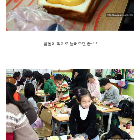
곰돌이 깍지로 눌러주면 끝~!!!