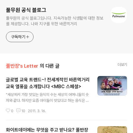
풀무원 공식 블로그
풀무원의 공식 블로그입니다. 지속가능한 식생활에 대한 정보
를 제공합니다. 나와 지구를 위한 바른먹거리
구독하기
더보기
풀반장's Letter
의 다른 글
글로벌 교육 트랜드~! 전세계적인 바른먹거리
교육 열풍을 소개합니다 <MBC 스페셜>
글 내용
"세상에서 가장 맛있는 음식의 수는 세상의 어머니들의 숫
자와 같다. 하지만 요즘 아이들이 맛있다고 하는 음식은 따
로 있다. 피자, 햄버거, 돈가스..." 이게 무슨 소리냐구요? 바
0
10
2011. 3. 16.
로 지난주 금요일에 방송된 MBC 스페셜 편의 도입부에 나
온 문구 랍니다. 우리 풀사이 가족분들도 잘 아시다시피 풀
무원에서 초등학생들을 대상으로 '바른먹거리 교육'을 하
화이트데이에는 무엇을 주고 받나요? 풀반장
고 있잖아요. 그렇다보니 이번 MBC 스페셜 방송일을 손꼽