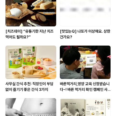
[치즈데이] “유통기한 지난 치즈
[맛있는Q] 나또가 이상해요. 상한
먹어도 될까요?”
건가요?
사무실 간식 추천: 직장인이 부담
바른먹거리,영양 교육 신청받습니
없이 즐기기 좋은 간식 3가지
다~! 바른 먹거리 확인 캠페인 사
이트 오픈!