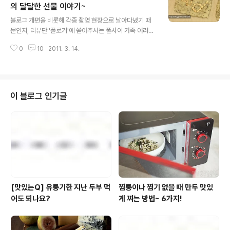
아 기다리며 보게 됐는데요. 바른먹거리 교육의 필요성에
의 달달한 선물 이야기~
글 내용
대해 너무도 잘 나와있어 우리 풀사이 가족분들께 소개해
블로그 개편을 비롯해 각종 촬영 현장으로 날아다녔기 때
드리면 좋겠다는 생각이 들더라구요~ 미국,영국,프랑스,이
문인지, 리뷰단 '풀로거'에 쏟아주시는 풀사이 가족 여러분
탈리아,일본 그리고 한국 세계 6개국의 바른먹거리 교육을
의 뜨거운 사랑과 관심 때문인지, 꽃샘추위를 넘어서는 황
소개됐거든요. 나라별로 간단히 소개해 드리자면... 미국은
0
10
2011. 3. 14.
소바람이 불어댔기 때문인지, 아니면 일본 대지진에 정신
소아 비만 비율이 급격히 증..
이 쏠려있기 때문인지, 마치 이번 3월은 책장 넘기듯 휙휙-
지나가는 느낌입니다. @.@ ;; 지난주 초 쯤인가? 불현듯
머릿속을 떠나지 않는 무언가가 있다는 것을 알아차렸습니
다. 하지만 그것이 무엇인지는 생각나지 않고...... 뭔가 찜찜
이 블로그 인기글
함을 간직한채 주말을 보내고 월요일 출근을 위해 잠자리
에 들었습니다. "흐음.. 월요일.. 월요일.. 3월 14일.. 3월 1
4일... 허~억~!!! 3월 14일~ 화이트 데이 잖아!!!!" '화이트
데이'라는 단발마의 외침과 함께 자리를 박차고 일어난..
[맛있는Q] 유통기한 지난 두부 먹
찜통이나 찜기 없을 때 만두 맛있
어도 되나요?
게 찌는 방법~ 6가지!