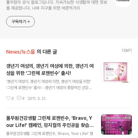
풀무원의 공식 블로그입니다. 지속가능한 식생활에 대한 정보
를 제공합니다. 나와 지구를 위한 바른먹거리
구독하기
더보기
News/뉴스룸
의 다른 글
갱년기 여성의, 갱년기 여성에 의한, 갱년기 여
성을 위한 ‘그린체 로젠빈수’ 출시!
글 내용
‘갱년기 여성의, 갱년기 여성에 의한, 갱년기 여성을 위한’
‘그린체 로젠빈수’ 출시! - 갱년기 여성의 종합적인 건강관
리에 도움을 주는 건강기능식품 - 여성의 뼈 건강을 위한
0
9
2011. 3. 21.
’대두 이소플라본’, 갱년기 여성 건강에 도움을 주는 개별인
정형 특허 원료 ‘백수오등 복합추출물’이 주원료- ‘백수오
등 복합추출물’, 12주 인체 적용 시험 갱년기 지수 개선 확
풀무원건강생활 그린체 로젠빈수, ‘Bravo, Y
인 풀무원건강생활 프리미엄 건강기능식품 브랜드 그린체
(www.pulmuoneha.co.kr, 대표 유창하)는 갱년기 여성
our Life!’ 캠페인, 뮤지컬의 주인공을 찾습니
글 내용
건강기능식품인 ‘로젠빈수(600mg x 336캡슐, 25만
다
풀무원건강생활 그린체 로젠빈수, ‘Bravo, Your Life!’ 캠
원)’를 출시했다. ‘그린체 로젠빈수’는 대두 이소플라본, 보