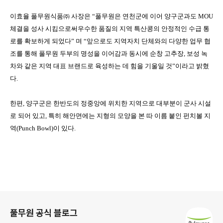
이효율 풀무원식품㈜ 사장은 “풀무원은 연천군에 이어 양구군과도
MOU
체결을 성사 시킴으로써우수한 품질의 지역 특산콩의 안정적인 수급 통
로를 확보하게 되었다” 며 “앞으로도 지역자치 단체와의
다양한 업무 협
조를 통해
풀무원 두부의 명성을 이어감과 동시에 순창 고추장
,
보성 녹
차와 같은 지역 대표 브랜드로 육성하는 데 힘을 기울일 것”이라고 밝혔
다
.
한편
,
양구군은 한반도의 정중앙에 위치한 지역으로 대부분이 군사 시설
로 되어 있고
,
특히 해안면에는 지형의 모양을 본 따 이름 붙인 펀치볼 지
역
(Punch Bowl)
이 있다
.
로그 정보
풀무원 공식 블로그