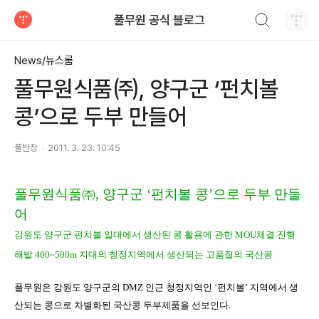
검색하기
풀무원 공식 블로그
티스토리
News/뉴스룸
풀무원식품㈜, 양구군 ‘펀치볼
콩’으로 두부 만들어
풀반장
2011. 3. 23. 10:45
풀무원식품㈜
,
양구군 ‘펀치볼 콩’으로 두부 만들
어
강원도 양구군 펀치볼 일대에서 생산된 콩 활용에 관한
MOU
체결 진행
해발
400~500m
지대의 청정지역에서 생산되는 고품질의 국산콩
풀무원은 강원도 양구군의
DMZ
인근 청정지역인 ‘펀치볼’ 지역에서 생
산되는 콩으로 차별화된 국산콩 두부제품을 선보인다
.