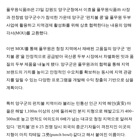
풀무원식품㈜은
23
일 강원도 양구군청에서 이효율 풀무원식품㈜ 사장
과 전창범 양구군수가 참석한 가운데 양구군 ‘펀치볼 콩’을 풀무원 두부
사업에 활용하고 지역경제 활성화를 위해 상호 협력한다는 내용의 양해
각서
(MOU)
를 교환했다
.
이번
MOU
를 통해 풀무원은 청정 지역에서 재배된 고품질의 양구군 ‘펀
치볼 콩’을 안정적으로 공급받아 국산콩 두부 시장에서 차별화된 맛과 품
질의 두부 제품을 내놓게 됐다
.
양구군은 풀무원과의 협력을 통해 지역
브랜드의 가치를 높이고 안정적인 수요처를 확보하는 동시에 지역 관광
지를 알릴 수 있는 다양한 프로그램을 개발해 수익 창출의 기반으로 삼을
계획이다
.
특히 양구군의 펀치볼 지역이라 불리는 민통선 인근 지역 해안
(
亥安
)
마
을은 해발
1,100m
이상의 산에 둘러싸인 분지 지형으로 해발고도가
400~
500m
로 높고 면적도 여의도의
6
배가 넘는 대규모 청정 지역으로 알려져
있다
.
‘펀치볼’은
6
·
25
전쟁 당시 외국의 종군기자들이 격전지인 이곳의
지형이 마치 칵테일 그릇
(punch bowl)
같다고 해서 붙여진 이름이다
.