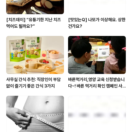
[치즈데이] “유통기한 지난 치즈
[맛있는Q] 나또가 이상해요. 상한
먹어도 될까요?”
건가요?
사무실 간식 추천: 직장인이 부담
바른먹거리,영양 교육 신청받습니
없이 즐기기 좋은 간식 3가지
다~! 바른 먹거리 확인 캠페인 사
이트 오픈!