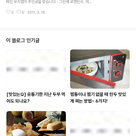
페인 뮤지컬의 주인공을 찾습니다 - 그린체 로젠빈수, 여성
라지꽃 종자유의 감마리놀렌산, 백수오와 당귀, 속단 등 전
의 꿈을 응원하는 ‘Bravo, Your Life’ 캠페인 전개 - 캠페
통 허브에서 추출한 복합물질, 가리비조개의 칼슘, 초임계
0
0
2011. 3. 15.
인의 첫 번째 프로그램, ‘뮤지컬 메노포즈 배우 도전 프로젝
마카추..
트’! - 3월 15일부터 28일까지, 메일로 사연과 사진 송부
하여 응모 - 최종 1인에겐 뮤지컬 데뷔, 100만원 상금, 그
린체 로젠빈수 12개월 분의 혜택 풀무원건강생활(대표 유
창하, www.pulmuoneHA.com)의 갱년기 여성 건강기
이 블로그 인기글
능식품인 그린체 로젠빈수는 여성의 꿈을 응원하는 ‘Brav
o, Your Life!’ 캠페인을 실시한다고 밝혔다. 아름답고 건
강한 삶을 꿈꾸는 여성을 응원하는 그린체 로젠빈수의 ‘Br
avo, Your Life!’ ..
[맛있는Q] 유통기한 지난 두부 먹
찜통이나 찜기 없을 때 만두 맛있
어도 되나요?
게 찌는 방법~ 6가지!