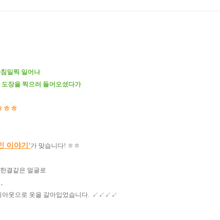
아침일찍 일어나
) 도장을 찍으러 들어오셨다가
 ㅎㅎㅎ
인 이야기'
가 맞습니다
! ㅎㅎ
동안 한결같은 얼굴로
,
레이아웃으로 옷을 갈아입었습니다. ↙↙↙↙