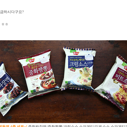
궁금하시다구요?
 ㅎㅎ
냉동면 4종 세트~!
중화짜장면/중화짬뽕/크림소스 스파게티/미트소스 스파게티까