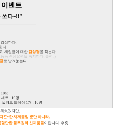
 이벤트
쏘다~!!"
 감상한다.
한다.
고, 새얼굴에 대한
감상평
을 적는다.
등등 수상요령을 숙지한다..쿨럭..)
글
로 남겨놓는다.
 10명
세트 : 10명
 샐러드 드레싱 1개 : 10명
치채셨겠지만,
따끈~한 새제품일 뿐만 아니라,
주목할만한 풀무원의 신제품들
이랍니다. 후훗.