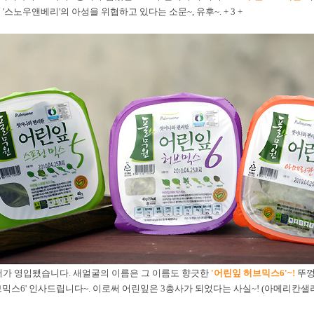
스노우앤베리'의 아성을 위협하고 있다는 소문~, 유후~. + 3 +
가 영입됐습니다. 새얼굴의 이름은 그 이름도 향긋한
'어린잎 허브믹스6'~!
뚜껑
허브믹스6' 인사드립니다~. 이로써 어린잎은 3총사가 되었다는 사실~! (아메리칸