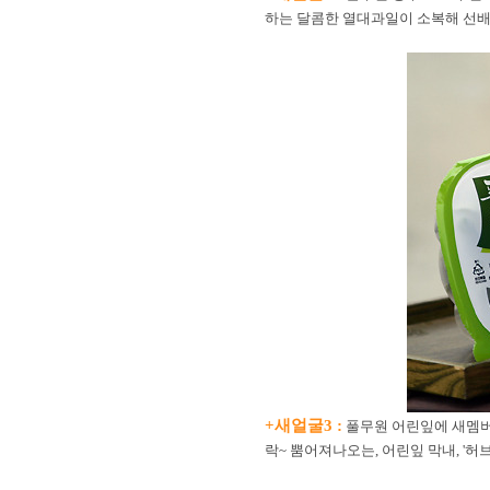
하는 달콤한 열대과일이 소복해 선배 '
+새얼굴3 :
풀무원 어린잎에 새멤버
락~ 뿜어져나오는, 어린잎 막내, '