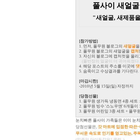
풀사이 새얼굴
"새얼굴, 새제품을 
[참가방법]
1. 먼저, 풀무원 블로그의
새얼굴
을
2. 풀무원 블로그의 새얼굴을
캡처
3. 자신의 블로그에 캡처컷을 올리
(풀반장의 얼굴이 더 귀여워졌다..
4. 해당 포스트의 주소를 이곳에
댓
5. 숨죽이고 수상결과를 기다린다.
[마감시한]
-2010년 5월 15일(일) 자정까지
[당첨선물]
1. 풀무원 생가득 냉동면 4종 세트 :
2. 풀무원 빙수 '스노우앤' 6개들이 1
3. 풀무원 어린잎 3종 세트 + 풀무원
눈치빠른 풀사이 가족들은 이미 눈
당첨선물은,
갓 마트에 입점한 따끈~
무서운 속도로 인기를 얻고있는, 
(일종의 아이돌같은? 쿨럭..)