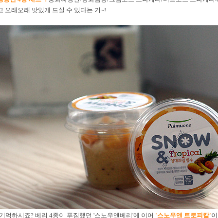
고 오래오래 맛있게 드실 수 있다는 거~!
 기억하시죠? 베리 4종이 푸짐했던 '스노우앤베리'에 이어
'스노우앤 트로피칼'
이