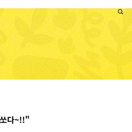
쏘다~!!"