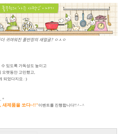
좀더 귀여워진 풀반장의 새얼굴? ㅇㅅㅇ
 수 있도록 가독성도 높이고
름 오랫동안 고민했고,
 되었다지요. :)
_ +
, 새제품을 쏘다
~!!"
이벤트를 진행합니다!! ^ - ^