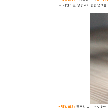
다. 개인기는, 냉동고에 꽁꽁 숨겨놓
+새얼굴2 :
풀무원 빙수 '스노우앤'