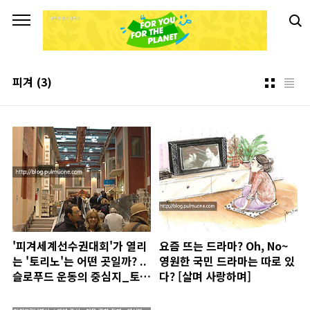
본문 바로가기
피겨
(3)
'피겨세계선수권대회'가 열리
요즘 뜨는 드라마? Oh, No~
는 '토리노'는 어떤 곳일까? ..
영원한 국민 드라마는 따로 있
슬로푸드 운동의 중심지_토리
다? [살며 사랑하며]
노!