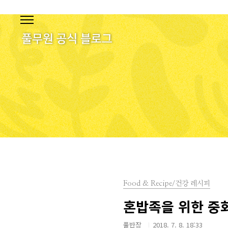
본문 바로가기
Food & Recipe/건강 레시피
혼밥족을 위한 중
풀반장
2018. 7. 8. 18:33