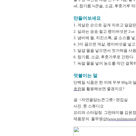
㎖, 참기름 ¼큰술, 소금, 후춧가루 
만들어보세요
1. 게살은 손으로 길게 자르고 달걀
2. 실파는 송송 썰고 팽이버섯은 2㎝
3. 냄비에 물, 치킨스톡, 굴 소스를 
4. 3이 끓으면 게살, 팽이버섯을 넣고
5. 달걀 물을 넣으면서 젓가락을 사
6. 참기름, 소금, 후춧가루로 간한다.
7. 녹말 물을 넣어 농도를 약간 걸쭉
덧붙이는 말
단백질 식품은 한 끼에 두부 80g과 달
초란
을 활용해보면 좋겠지요?
글. <자연을담는큰그릇> 편집실
사진. 톤 스튜디오
요리와 스타일링. 그린테이블 김윤정
제품문의. 풀무원샵(
www.pulmuonesh