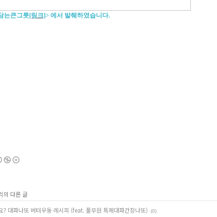
을담는큰그릇
[링크]
>
에서 발췌하였습니다.
리의 다른 글
? 대파나또 버터우동 레시피 (feat. 풀무원 특제대파간장나또)
(0)