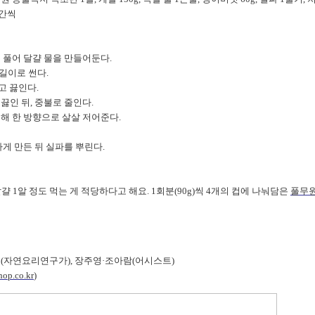
약간씩
은 풀어 달걀 물을 만들어둔다.
 길이로 썬다.
넣고 끓인다.
 끓인 뒤, 중불로 줄인다.
용해 한 방향으로 살살 저어준다.
하게 만든 뒤 실파를 뿌린다.
걀 1알 정도 먹는 게 적당하다고 해요. 1회분(90g)씩 4개의 컵에 나눠담은
풀무원
(자연요리연구가), 장주영·조아람(어시스트)
op.co.kr
)