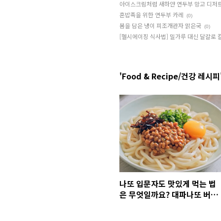
아이스크림처럼 새하얀 연두부 망고 디저
혼밥족을 위한 연두부 카레
(0)
봄을 담은 냉이 피조개관자 맑은국
(0)
[헬시에이징 식사법] 밀가루 대신 달걀로
'Food & Recipe/건강 레시피
나또 입문자도 맛있게 먹는 법
은 무엇일까요? 대파나또 버터
우동 레시피 (feat. 풀무원 특
제대파간장나또)