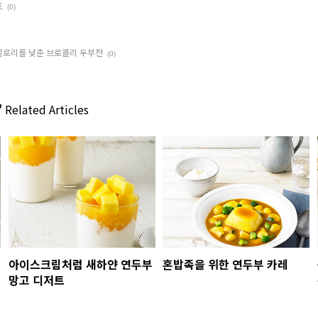
트
(0)
 칼로리를 낮춘 브로콜리 두부전
(0)
'
Related Articles
아이스크림처럼 새하얀 연두부
혼밥족을 위한 연두부 카레
망고 디저트