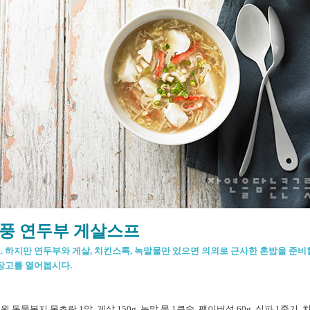
풍 연두부 게살스프
 하지만 연두부와 게살, 치킨스톡, 녹말물만 있으면 의외로 근사한 혼밥을 준비
냉장고를 열어봅시다.
동물복지 목초란 1알, 게살 150g, 녹말 물 1큰술, 팽이버섯 60g, 실파 1줄기, 치