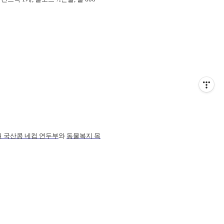
 국산콩 네컵 연두부
와
동물복지 목