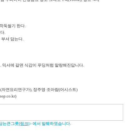
 깍둑썰기 한다.
다.
 부셔 담는다.
. 믹서에 갈면 식감이 푸딩처럼 말랑해진답니다.
(자연요리연구가), 장주영·조아람(어시스트)
.co.kr)
을담는큰그릇
[링크]
>
에서 발췌하였습니다.