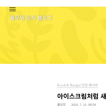
본문 바로가기
Food & Recipe/건강 레시피
아이스크림처럼 새
풀반장
2018. 7. 15. 08:09