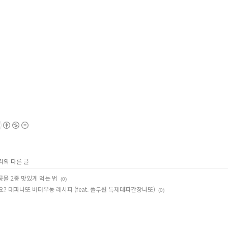
리의 다른 글
콩물 2종 맛있게 먹는 법
(0)
? 대파나또 버터우동 레시피 (feat. 풀무원 특제대파간장나또)
(0)