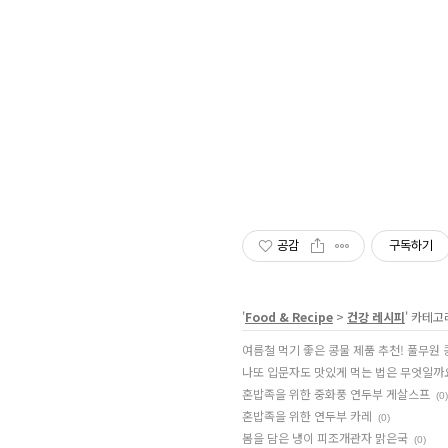
공감
구독하기
'
Food & Recipe
>
건강 레시피
' 카테고
여름철 먹기 좋은 콩물 제품 추천! 풀무원 
나또 입문자도 맛있게 먹는 법은 무엇일까요
혼밥족을 위한 중화풍 연두부 게살스프
(0)
혼밥족을 위한 연두부 카레
(0)
봄을 담은 냉이 피조개관자 맑은국
(0)