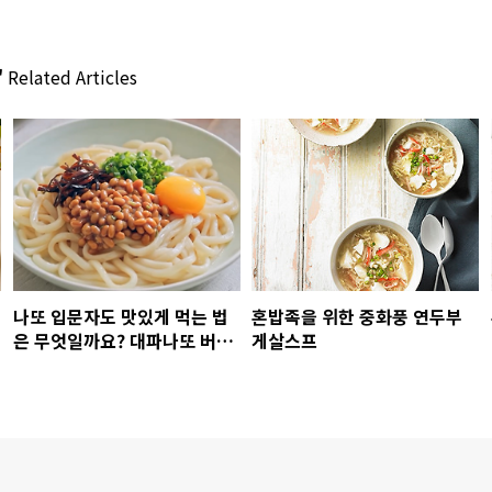
'
Related Articles
나또 입문자도 맛있게 먹는 법
혼밥족을 위한 중화풍 연두부
은 무엇일까요? 대파나또 버터
게살스프
우동 레시피 (feat. 풀무원 특
제대파간장나또)