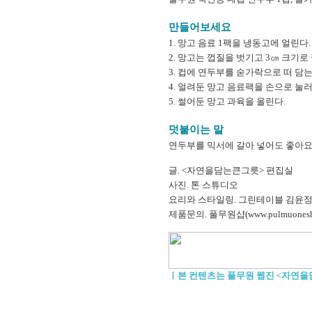
만들어보세요
1. 망고 음료 1팩을 냉동고에 얼린다.
2. 망고는 껍질을 벗기고 3㎝ 크기로
3. 컵에 연두부를 숟가락으로 떠 담는
4. 얼려둔 망고 음료팩을 손으로 눌러
5. 썰어둔 망고 과육을 올린다.
덧붙이는 말
연두부를 믹서에 갈아 넣어도 좋아요
글. <자연을담는큰그릇> 편집실
사진. 톤 스튜디오
요리와 스타일링. 그린테이블 김윤정
제품문의. 풀무원샵(www.pulmuoneshop
ㅣ
본 컨텐츠는 풀무원 웹진 <자연