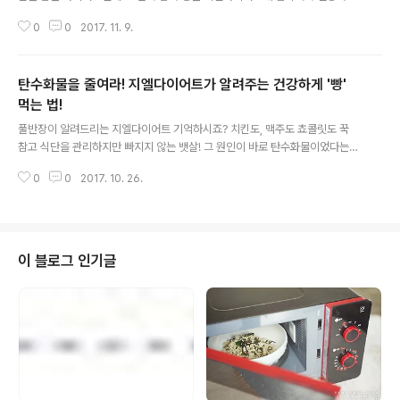
먹는 법을 알려드렸던거 기억하시죠? 오늘은 바로 다이어트의 가장 큰 적! 이라
0
0
2017. 11. 9.
고 볼 수 있는 '라면/우동' 먹는 법을 준비했답니다! 아니.. 다이어트에 대해 이야
기 하면서 뱃살을 빼는 법을 알려준다면서... 라면?! 말도안된다는 생각이 들겠
지만 영화 인터스텔라의 명대사 '우리는 답을 찾을 것이다. 언제나 그랬던것 처
탄수화물을 줄여라! 지엘다이어트가 알려주는 건강하게 '빵'
럼' 같이 라면/우동 먹는 법을 찾아냈답니다. 과연 그 비결이 뭔지 궁금하시다구
요? 그렇다면 지금 바로 재생 고고고! posted by 풀반장
먹는 법!
글 내용
풀반장이 알려드리는 지엘다이어트 기억하시죠? 치킨도, 맥주도 쵸콜릿도 꾹
참고 식단을 관리하지만 빠지지 않는 뱃살! 그 원인이 바로 탄수화물이었다는
사실 말이에요. 탄수화물을 중점적으로 관리하는 식단을 통해 뱃살을 줄이는 지
0
0
2017. 10. 26.
엘 다이어트! 근데 말이에요. 이쯤이면 한가지 궁금증이 떠오르실것 같아요. 탄
수화물의 결정체라고 볼 수 있는 빵은 아예 먹으면 안되는것인가~ 하고 말이죠.
전국의 빵순이, 빵돌이들을 슬프게 만들 수 없는 풀반장! 지엘다이어트 정신에
입각해서 건강하게 빵 먹는 법을 영상으로 준비했답니다~ 렛츠기릿! 뿌뿌뿌~ p
osted by 풀반장 .
이 블로그 인기글