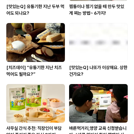
[맛있는Q] 유통기한 지난 두부 먹
찜통이나 찜기 없을 때 만두 맛있
어도 되나요?
게 찌는 방법~ 6가지!
[치즈데이] “유통기한 지난 치즈
[맛있는Q] 나또가 이상해요. 상한
먹어도 될까요?”
건가요?
사무실 간식 추천: 직장인이 부담
바른먹거리,영양 교육 신청받습니