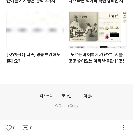
없이 즐기기 좋은 간식 3가지
다~! 바른 먹거리 확인 캠페인 사
이트 오픈!
[맛있는Q] 나또, 냉동 보관해도
“모르는데 어떻게 가요?”...서울
될까요?
곳곳 숨어있는 이색 박물관 11곳!
의안내
티스토리
로그인
고객센터
© Daum Corp.
0
0