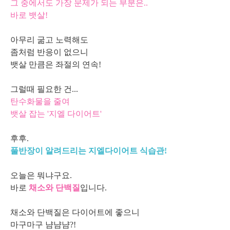
그 중에서도 가장 문제가 되는 부분은..
바로 뱃살!
아무리 굶고 노력해도
좀처럼 반응이 없으니
뱃살 만큼은 좌절의 연속!
그럴때 필요한 건...
탄수화물을 줄여
뱃살
잡는 '지엘 다이어트'
후후.
풀반장이 알려드리는 지엘다이어트 식습관!
오늘은 뭐냐구요.
바로
채소와 단백질
입니다.
채소와 단백질은 다이어트에 좋으니
마구마구 냠냠냠?!