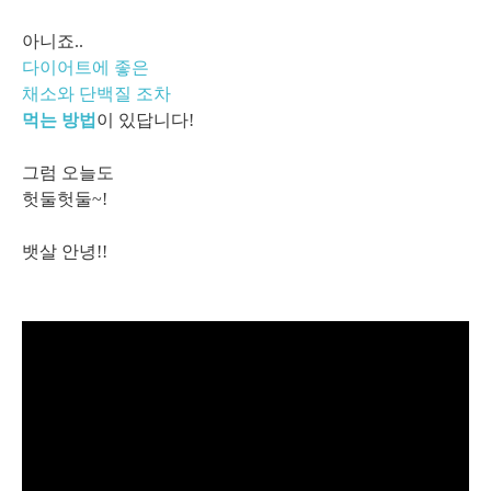
아니죠..
다이어트에 좋은
채소와 단백질 조차
먹는 방법
이 있답니다!
그럼 오늘도
헛둘헛둘~!
뱃살 안녕!!