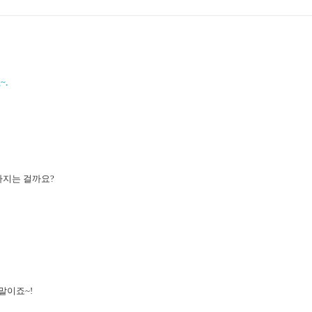
~.
빠지는 걸까요?
법
말이죠~!