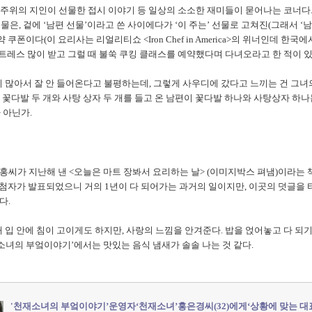
와 주위의 지인이 선물한 접시 이야기 등 일상의 소소한 재미들이 묻어나는 코너다. 
선물은, 겉에 ‘남편 선물’이라고 쓴 사이에다가 ‘이 주는’ 선물로 고쳐진(그래서 ‘남
쿠폰이다(이 요리사는 리얼리티쇼 <Iron Chef in America>의 위너인데 한국
트레스 많이 받고 그럴 때 불쑥 쿠킹 클래스를 예약했다며 다녀오라고 한 적이 있
 많아서 잘 안 들어온다고 불평하는데, 그렇게 사우디에 갔다고 느끼는 건 그녀
이에 꽃다발 두 개와 사탕 상자 두 개를 들고 온 남편이 꽃다발 하나와 사탕상자 하
 아닌가.
 홍씨가 지난해 낸 <오늘은 마트 장봐서 요리하는 날> (이미지박스 펴냄)이라는
당첨자가 발표되었으니 거의 1년이 다 되어가는 과거의 일이지만, 이곳의 덧글을 타
다.
 입 안에 침이 고이게도 하지만, 사랑의 느낌을 안겨준다. 밥을 얹어놓고 다 되
소녀의 부엌이야기’에서는 맛있는 음식 냄새가 솔솔 나는 것 같다.
'천재소녀의 부엌이야기’운영자‘천재소녀’홍은경씨(32)에게‘상황에 맞는 대표