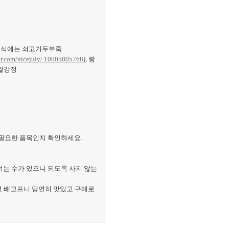
이유식에는 쇠고기두부죽
er.com/nicejuly/ 10005805768
), 빵
 쌀강정
 필요한 품목인지 확인하세요.
먹는 수가 있으니 되도록 사지 않는
보면 배고프니 당연히 맛있고 구매로