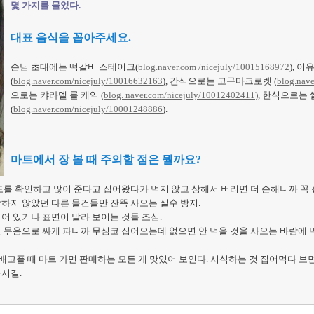
몇 가지를 물었다.
대표 음식을 꼽아주세요.
손님 초대에는 떡갈비 스테이크(
blog.naver.com /nicejuly/10015168972
), 
(
blog.naver.com/nicejuly/10016632163
), 간식으로는 고구마크로켓 (
blog.nav
으로는 캬라멜 롤 케익 (
blog. naver.com/nicejuly/10012402411
), 한식으로는
(
blog.naver.com/nicejuly/10001248886
).
마트에서 장 볼 때 주의할 점은 뭘까요?
를 확인하고 많이 준다고 집어왔다가 먹지 않고 상해서 버리면 더 손해니까 꼭
하지 않았던 다른 물건들만 잔뜩 사오는 실수 방지.
어 있거나 표면이 말라 보이는 것들 조심.
 묶음으로 싸게 파니까 무심코 집어오는데 없으면 안 먹을 것을 사오는 바람에 
배고플 때 마트 가면 판매하는 모든 게 맛있어 보인다. 시식하는 것 집어먹다 
가시길.