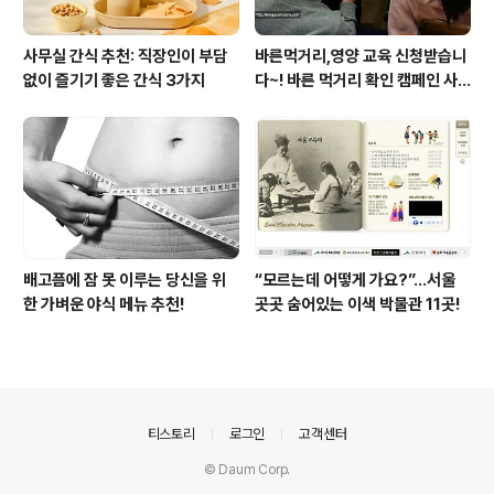
사무실 간식 추천: 직장인이 부담
바른먹거리,영양 교육 신청받습니
없이 즐기기 좋은 간식 3가지
다~! 바른 먹거리 확인 캠페인 사
이트 오픈!
배고픔에 잠 못 이루는 당신을 위
“모르는데 어떻게 가요?”...서울
한 가벼운 야식 메뉴 추천!
곳곳 숨어있는 이색 박물관 11곳!
의안내
티스토리
로그인
고객센터
© Daum Corp.