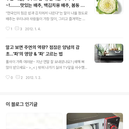
~!.........맛있는 배추, 백김치용 배추, 봄동 고
글 내용
르는 법~
"한국인의 힘은 밥과 김치에서 나온다"는 말이 나올 정도로
배추는 우리나라 사람들이 가장 많이, 그리고 즐겨먹는 채
소 중 하나인데요.겨울이면 먹을 것이 없던 그 옛날선조들
1
3
2012. 1. 4.
의 지혜를 바탕으로 저장식품으로 탄생한 배추~!하지만 겨
울에 김장을 하는 이유가 단지 이것뿐이 아니라는 사실~!
배추는 가열하거나 소금에 절여도 남아있을 정도로 비타민
알고 보면 주연의 역량? 점잖은 양념의 감
C가 풍부하기 때문에겨울철 감기 예방과 치료에도 효능이
있다고 합니다! 오오- 역시! 우리 선조들은 정말 스마트~하
초...'파'의 영양 & '파' 고르는 법
글 내용
지 말입니다~. 으쓱으쓱~. 이렇게 중요한 배추~!과연 어떻
풀사이 가족 여러분~ 지난 연말 잘 보내셨나요? (새해 복
게 고르고 또 어떻게 먹어야 할까요?배추에 대한 궁금증을
많이 받으세요~ >_< ) 밖에 나가기 싫어 TV앞을 사수했던
풀무원 사외보 을 통해 풀어봤습니다. 한겨울, ‘배추’로 차
분들은 아시겠지만, 지난 연말 정말 수많은 시상식이 있었
린 영양 식탁 어때요? 가열하거나 소금에 절여도 용하게 비
0
2
2012. 1. 2.
는데요. (웅? 심지어 풀사이에서도 베스트 포스트 어워드
타민이 남..
가 있었지요. 쿨럭;;) 시상식의 백미는 역시 대상 수상! 누가
대상을 받을 것인가, 며칠전부터 신문에는 하마평이 무성
하고 시상식장에서는 끝까지 호명되지 않은 그 누군가가
대상을 받을 것이라는 예감이 난무했습니다! 이렇게 대개
이 블로그 인기글
는 주연들이 대상을 받고 스포트라이트를 받지만, 주연이
아닌데도 주연의 역량을 갖춘 조연들도 많고, 그렇게 탄탄
한 조연들 덕분에 주연이 더 빛이 난다는 사실을 우린 알고
있지요. 그래서 오늘은~ 주연이 아닌데도 주연의 역량을