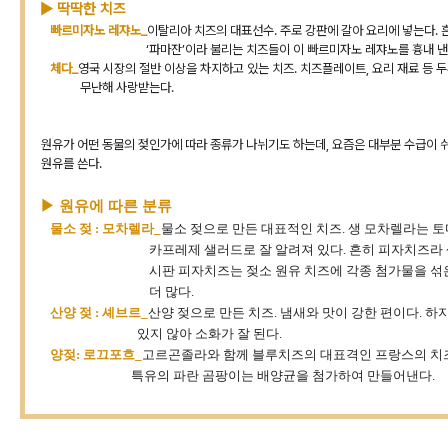
▶
딱딱한 치즈
빠르미자노 레쟈노_
이탈리아 치즈의 대표선수. 주로 강판에 갈아 요리에 넣는다. 
‘파마잔’이라 불리는 치즈들이 이 빠르미자노 레쟈노를 흉내 낸 
체다_
영국 시장의 절반 이상을 차지하고 있는 치즈. 치즈플레이트, 요리 재료 등 
무난해 사랑받는다.
원유가 어떤 동물의 젖인가에 따라 종류가 나뉘기도 하는데, 요즘은 대부분 수급이 
원유를 쓴다.
▶
원유에 따른 분류
물소 젖 : 모차렐라_
물소 젖으로 만든 대표적인 치즈. 생 모차렐라는 
카프레제 샐러드로 잘 알려져 있다. 흔히 피자치즈라 생
시판 피자치즈는 젖소 원유 치즈에 각종 첨가물을 섞은 
더 많다.
산양 젖 : 셰브르_
산양 젖으로 만든 치즈. 냄새와 맛이 강한 편이다. 
있지 않아 소화가 잘 된다.
양젖: 로끄포흐_
고르곤졸라와 함께 블루치즈의 대표격인 프랑스의 치
특유의 파란 곰팡이는 배양균을 첨가하여 만들어낸다.