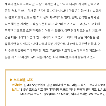
재료의 일부로 쓰이지만, 프랑스에서는 메인 요리와 디저트 사이에 단독으로
등장한다. 떡 하니 식사 중 한 자리를 차지하다 보니 맛을 음미하거나 비교하기
도 쉽고 치즈의 맛으로 한 끼의 질이 좌우되기도 한다. 둘째, 엄격한 규제와 관
리로 품질을 지키는 노력을 꾸준히 하고 있으며 소규모 치즈 생산자도 보호해
독특한 치즈들도 오랜 전통을 이어올 수 있었다. 이런 면에서 프랑스의 치즈 산
업은 다른 나라의 모범과 연구 사례가 되고 있기도 하다. 이 많은 치즈들을 분
류하기란 쉽지 않지만 대략 다음과 같은 기준으로 나누어 알아두면 편하다. 먼
저 수분 함유량에 따라 딱딱한 치즈, 부드러운 치즈가 있는데 딱딱한 치즈는 수
분을 최소 30퍼센트, 부드러운 치즈는 최대 80퍼센트까지 함유하고 있다.
▶ 부드러운 치즈
까망베르_
흰색의 뽀얀 껍질에 안은 녹아내릴 듯 부드러운 프랑스 노르망디 지방의 
브리_
1815년 프랑스 치즈 경진대회에서 최고로 선정된 전통과 맛의 치즈. 브리드모(
Meaux)와 브리 드 믈렁 (Brie de Melun) 이외의 브리는 정통 브리로 인