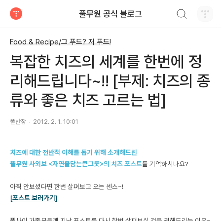
검색하기
풀무원 공식 블로그
티스토리
Food & Recipe/그 푸드? 저 푸드!
복잡한 치즈의 세계를 한번에 정
리해드립니다~!! [부제: 치즈의 종
류와 좋은 치즈 고르는 법]
풀반장
2012. 2. 1. 10:01
치즈에 대한 전반적 이해를 돕기 위해 소개해드린
풀무원 사외보 <자연을담는큰그릇>의 치즈 포스트
를 기억하시나요?
아직 안보셨다면 한번 살펴보고 오는 센스~!
[포스트 보러가기]
풀사이 가족분들께 지난 포스트를 다시 한번 살펴보실 것을 권해드리는 이유~