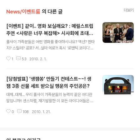
더보기
News/이벤트룸
의 다른 글
[이벤트] 같이.. 영화 보실래요? : 메릴스트립
주연 <사랑은 너무 복잡해> 시사회에 초대합
글 내용
니다!
풀사이 가족분들은 어떤 영화를 좋아하시나요? 액션? 판타
지? 스릴러? 공포? 서..설마 에로?! 혹시 '로맨틱 코미디'는
어떠신가요? 상큼발랄한 내용에 선남선녀가 등장하는 달
1
53
2010. 2. 1.
콤한 러브라인까지! 이루어질듯 안될듯 애태우지만 결국은
해피엔딩이라는 걸 미리 알고 보는 아늑한 느낌까지! ㅇㅇ!
인디가수 요조의 '좋아해'라는 노래를 들어보면 대부분의
[당첨발표] '생잼쏭' 만들기 컨테스트~~! 생
여성분들이 로맨틱 코미디를 좋아하는 게 확실하지 말입니
다! ㅇ_O 음... 음... 음... (뜸들이기 신공~!!) 저 풀반장이 우
잼 3종 선물 세트 받으실 행운의 주인공은?
글 내용
리 풀사이 가족분들께 로맨틱 코미디 영화 한편 보여드리
대체..대체... 우리 풀사이 가족분들의 능력의 끝은 어디란
고 싶은데 어떠세요? (이미 제 머릿속에는 '꺄~~~' 소리가
말입니까!! 센스작렬, 재기발랄한 이 모든 아이디어들은 대
들리는 듯합니다..) 의 여류감독 낸시 마이어스가 메가폰을
체 어디서 나오는 건가요...? ^ ^ 백호랑이 경인년을 맞이하
잡고, , 의 메릴 스트립이 주역을 맡은 라는 영화입니다~.
0
108
2010. 1. 21.
며 힘차게 시작한 풀사이 새해 첫 이벤트! [생잼쏭을 지어
영..
라~~~!!!] 에 보내주신 여러분의 큰 관심에 풀반장... 호랑
이 기운을... 어흥! 받았답니다. ^ ^ 응모작 하나하나를 볼
때마다 머리속에서는 해당 노래의 멜로디가 울려퍼지며 개
사된 노랫말이 들려오는.... 일명 '음성 지원 댓글'을 경험하