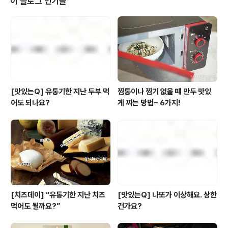
이 블로그 인기글
고야 말았습니다. ㅎㅎ 그야말로 쟁쟁한 140여 건의 응모
작 중 과연 어떤 분들이 '생잼쏭 만들기' 수상의 영광을 누
리게 될까요? 그럼, 풀무원 생잼 3종세트를 받으실 50분
의 행운의 주인공들을 발표합니다~!! 겸둥윤지 / 경현경..
[맛있는Q] 유통기한 지난 두부 먹
찜통이나 찜기 없을 때 만두 맛있
어도 되나요?
게 찌는 방법~ 6가지!
[치즈데이] “유통기한 지난 치즈
[맛있는Q] 나또가 이상해요. 상한
먹어도 될까요?”
건가요?