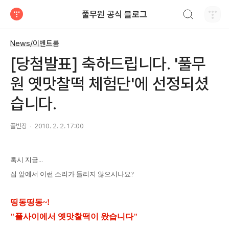
검색하기
풀무원 공식 블로그
티스토리
News/이벤트룸
[당첨발표] 축하드립니다. '풀무
원 옛맛찰떡 체험단'에 선정되셨
습니다.
풀반장
2010. 2. 2. 17:00
혹시 지금...
집 앞에서 이런 소리가 들리지 않으시나요?
띵동띵동~!
"풀사이에서 옛맛찰떡이 왔습니다"