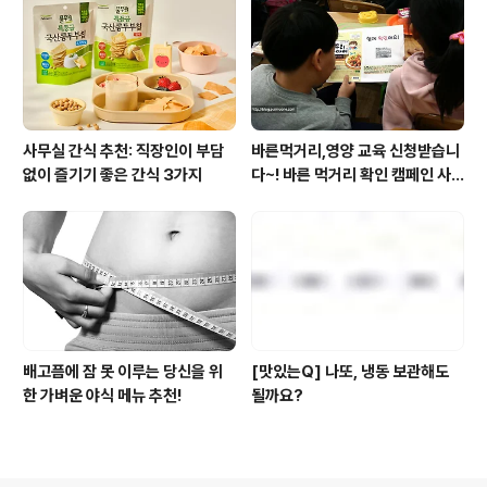
사무실 간식 추천: 직장인이 부담
바른먹거리,영양 교육 신청받습니
없이 즐기기 좋은 간식 3가지
다~! 바른 먹거리 확인 캠페인 사
이트 오픈!
배고픔에 잠 못 이루는 당신을 위
[맛있는Q] 나또, 냉동 보관해도
한 가벼운 야식 메뉴 추천!
될까요?