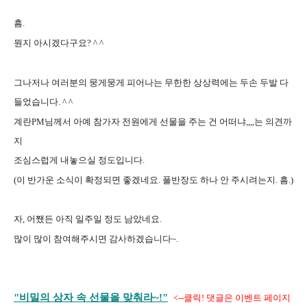
흠
.
뭔지 아시겠다구요
? ^ ^
그나저나 여러분의 뭉게뭉게 피어나는 무한한 상상력에는 두손 두발 다
들었습니다
. ^ ^
계란
PM
님께서 아예 참가자 전원에게 선물을 주는 건 어떠냐
,,,,
는 의견까
지
조심스럽게 내놓으실 정도입니다
.
(
이 반가운 소식이 확정되면 좋겠네요
.
풀반장도 하나 안 주시려는지
.
흠
.)
자
,
어쨌든 아직 일주일 정도 남았네요
.
많이 많이 참여해주시면 감사하겠습니다
~.
"비밀의 상자 속 선물을 맞춰라~!"
<--클릭! 댓글은 이벤트 페이지