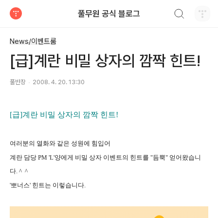
검색하기
풀무원 공식 블로그
티스토리
News/이벤트룸
[급]계란 비밀 상자의 깜짝 힌트!
풀반장
2008. 4. 20. 13:30
[급]계란 비밀 상자의 깜짝 힌트
!
여러분의 열화와 같은 성원에 힘입어
계란 담당
PM 'L'
양에게 비밀 상자 이벤트의 힌트를
"
듬뿍
"
얻어왔습니
다
. ^ ^
'
뽀너스
'
힌트는 이렇습니다
.