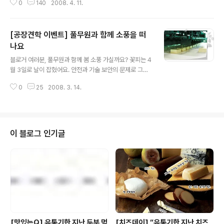
0
140
2008. 4. 11.
^ ^ 바로 요 상자를 블로거 여러분에게 드립니다! 물론 그냥
드릴 순 없지요. 씨익. ↑ 과연 상자 안에 무엇이 들었을까
요? 사이즈는 대략 18cmX7.5cmX7.5cm 이렇습니다.
[공장견학 이벤트] 풀무원과 함께 소풍을 떠
계란 담당 PM인 ‘L’양께서 “4월 중순쯤에 OO마트에서 자
연란 깜짝 이벤트를 열 계획”이라고 귀띔해 주시면서 이벤
나요
글 내용
트 때 고객들에게 나눠드릴 선물을 저희 블로그를 방문하
블로거 여러분, 풀무원과 함께 봄 소풍 가실까요? 꽃피는 4
는 블로거들을 위해 특별히 50개 한정으로 제공하셨습니
월 3일로 날이 잡혔어요. 안전과 기술 보안의 문제로 그동
다! (감사합니다! 꾸벅 ^ㅡ^ ) 비밀 댓글도 좋지만, 기왕이면
안 풀무원은 공장을 공개하지 않아 왔습니다. 그런데, "풀
공개 댓글과 함께 블로그 주소 남겨주시면 감사하겠습니
0
25
2008. 3. 14.
무원은 뭐든지 다른데, 공장도 다르겠지? "이렇게 생각하
다. (4월..
시는 고객님들의 요청이 하도 많아서 올 봄부터 풀무원의
대표 공장인 음성 두부 공장의 문을 활짝 열었습니다. 저희
는 이 공장 견학 프로그램의 이름을 '풀무원 LOHAS 피크
닉'이라고 붙였습니다. 블로거 여러분, 소풍처럼 신나게 저
이 블로그 인기글
희 공장에 다녀오시지 않겠습니까? ^ ^ 풀무원의 가장 큰
두부 공장은 충북 음성에 있습니다. 최첨단 무인 자동화 라
인을 갖추고 하루 최대 20만 모를 생산할 수 있으며 단일
두부 공장으로는 아시아는 말할 것도 없고 세계 최대 규모
입니다. 아무나 들어갈 ..
[맛있는Q] 유통기한 지난 두부 먹
[치즈데이] “유통기한 지난 치즈