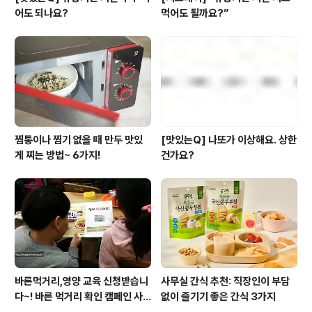
어도 되나요?
먹어도 될까요?”
찜통이나 찜기 없을 때 만두 맛있
[맛있는Q] 나또가 이상해요. 상한
게 찌는 방법~ 6가지!
건가요?
바른먹거리,영양 교육 신청받습니
사무실 간식 추천: 직장인이 부담
다~! 바른 먹거리 확인 캠페인 사
없이 즐기기 좋은 간식 3가지