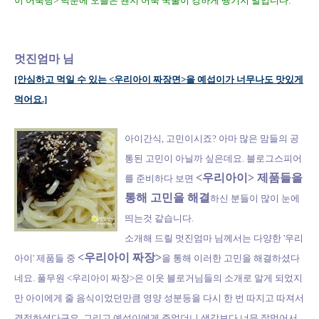
이 어묵탕> 덕분에 오늘은 왠지 어묵 국물이 강하게 땡기지 말입니다.
멋진엄마 님
[안심하고 먹일 수 있는 <우리아이 짜장면>을 예섭이가 너무나도 맛있게
먹어요.]
아이간식, 고민이시죠? 아마 많은 맘들의 공
통된 고민이 아닐까 싶은데요. 블로그스피어
<우리아이> 제품
들을
를 준비하다 보면
통해 고민을 해결
하신 분들이 많이 눈에
띄는것 같습니다.
소개해 드릴 멋진엄마 님께서는 다양한 '우리
<우리아이 짜장>
아이' 제품들 중
을 통해 이러한 고민을 해결하셨다
네요. 풀무원 <
우리아이 짜장>은 이웃 블로거님들의 소개로 알게 되었지
만 아이에게 줄 음식이었던만큼 영양 성분등을 다시 한 번 따지고 따져서
결정하셨다구요.
그리고 예섭이에게 주었더니 생각보다 너무 잘먹어서