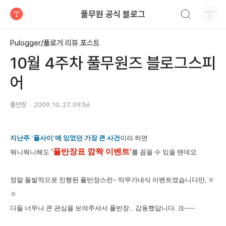
검색하기
풀무원 공식 블로그
티스토리
Pulogger/풀로거 리뷰 포스트
10월 4주차 풀무원즈 블로그스피
어
풀반장
2009. 10. 27. 09:56
지난주 '풀사이'에 있었던 가장 큰 사건
이라 하면
'풀반장표 깜짝 이벤트'
뭐니뭐니해도
를 꼽을 수 있을 텐데요.
정말 돌발적으로 진행된 풀반장스런~ 막무가내식 이벤트였습니다만, ㅎ
ㅎ
다들 너무나 큰 관심을 보여주셔서 풀반장... 감동했답니다. 크~~~