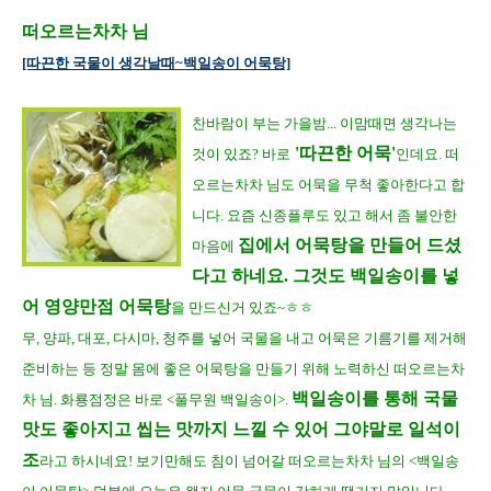
떠오르는차차 님
[따끈한 국물이 생각날때~백일송이 어묵탕]
찬바람이 부는 가을밤... 이맘때면 생각나는
'따끈
한 어묵'
것이 있죠? 바로
인데요. 떠
오르는차차 님도 어묵을 무척 좋아한다고 합
니다. 요즘 신종플루도 있고 해서 좀 불안한
집에서 어묵탕
을 만들어 드셨
마음에
다고 하네요. 그것도 백일송이를 넣
어 영양만점 어묵탕
을 만드신거 있죠~ㅎㅎ
무, 양파, 대포, 다시마, 청주를 넣어 국물을 내고 어묵은 기름기를 제거해
준비하는 등 정말 몸에 좋은 어묵탕을 만들기 위해 노력하신
떠오르는차
백일송이를 통해 국물
차 님. 화룡점정은 바로 <풀무원 백일송이>.
맛도 좋아지고 씹는 맛까지 느낄 수 있어 그야말로 일
석이
조
라고 하시네요! 보기만해도 침이 넘어갈 떠오르는차차 님의 <백일송