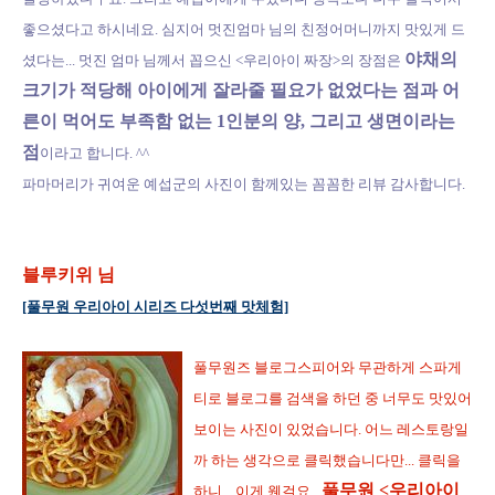
좋으셨다고 하시네요. 심지어 멋진엄마 님의 친정어머니까지 맛있게 드
야채의
셨다는... 멋진
엄마 님께서 꼽으신 <우리아이 짜장>의 장점은
크기가 적당해 아이에게 잘라줄 필요가 없었다는 점과 어
른이 먹어도 부
족함 없는 1인분의 양, 그리고 생면이라는
점
이라고 합니다. ^^
파마머리가 귀여운 예섭군의 사진이 함께있는 꼼꼼한 리뷰 감사합니다.
블루키위 님
[풀무원 우리아이 시리즈 다섯번째 맛체험]
풀무원즈 블로그스피어와 무관하게 스파게
티로 블로그를 검색을 하던 중 너무도 맛있어
보이는 사진이 있었습니다. 어느 레스토랑일
까 하는 생각으로 클릭했습니다만... 클릭을
풀무원 <우리아이
하니... 이게 웬걸요..