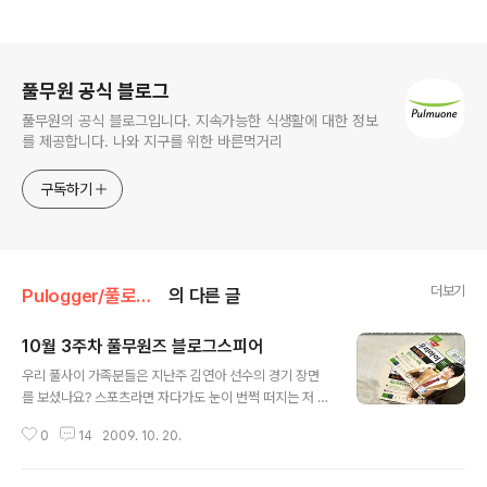
로그 정보
풀무원 공식 블로그
풀무원의 공식 블로그입니다. 지속가능한 식생활에 대한 정보
를 제공합니다. 나와 지구를 위한 바른먹거리
구독하기
더보기
Pulogger/풀로거 리뷰 포스트
의 다른 글
10월 3주차 풀무원즈 블로그스피어
글 내용
우리 풀사이 가족분들은 지난주 김연아 선수의 경기 장면
를 보셨나요? 스포츠라면 자다가도 눈이 번쩍 떠지는 저 풀
반장은 비록 새벽시간에 열린 쇼트프로그램부터 갈라쇼까
0
14
2009. 10. 20.
지 본방사수에 성공했답니다. 그랑프리 1차 대회가 새벽 3
시가 넘어가서 끝이 났지만 세계신기록으로 우승을 하는
모습을 보니 흥분과 기쁨으로 잠이 다 깨버렸다는... (덕분