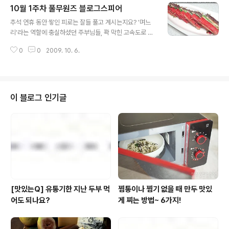
10월 1주차 풀무원즈 블로그스피어
에 새벽에 우리아이 떡볶이를 야식으로 냠냠) 지난 한주간
글 내용
김연아 선수의 우승소식이 대한민국을 뜨겁게 달궜다면 블
추석 연휴 동안 쌓인 피로는 잘들 풀고 계시는지요? '며느
로그 스피어를 '김연아 선수만큼' 뜨겁게 달군 주인공들은
리'라는 역할에 충실하셨던 주부님들, 꽉 막힌 고속도로 운
누구일까요?ㅎㅎ 시연성연맘님 많이들 드시고 계시나요?
전으로 '기사' 노릇하랴 고생하신 남편분들... 모두 고생많
할 수 있는 건 많지만 막상 요리를 하려고 하면 뭘 해야하는
0
0
2009. 10. 6.
으셨습니다. 근데 우리 블로거님들은... 추석 연휴 동안 쉬
지 고민이시죠? 시연성연맘님께서는 로 간단하게 만들 수
신 게 맞으신가요? 블로그 스피어를 준비하기 전 '이번주는
있는 '백일송이버섯 덮밥 레시피'를 올려주셨..
연휴때문에 소개할 포스트가 없으면 어쩌나...'했었는데요.
헉...평소보다는 조금 적긴했지만 여전히 엄청난 포스트들
이 있더군요. 저도 추석기간 동안 풀사이를 놓지 못하긴 했
이 블로그 인기글
지만 우리 블로거 님들 차~암 대단하시지 말입니다. 이번
주 블로그 스피어는 추석 연휴도 잊고 부지런히 포스팅에
열중하신 분들이라고 보셔도 될것 같네요. ^^ 이번주 시작
합니다! 뽀쟁이님 아이들 간식으로 많이들 드시나요? 오늘
소개해 드릴 뽀쟁이님 역..
[맛있는Q] 유통기한 지난 두부 먹
찜통이나 찜기 없을 때 만두 맛있
어도 되나요?
게 찌는 방법~ 6가지!