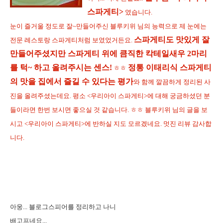
스파게티>
였습니다.
눈이 즐거울 정도로 잘~만들어주신 블루키위 님의 능력으로 제 눈에는
스파게티도
맛있게 잘
전문 레스토랑 스파게티처럼 보였었거든요.
만들어주셨지만 스파게티 위에 큼직한 칵테일새우 2마리
를 턱~ 하고 올려주시는 센스!
정통 이태리식 스파게티
ㅎㅎ
의 맛을 집에서 즐길 수 있다는 평가
와 함께 깔끔하게 정리된 사
진을 올려주셨는데요. 평소 <우리아이 스
파게티>에 대해 궁금하셨던 분
들이라면 한번 보시면 좋으실 것 같습니다. ㅎㅎ 블루키위 님의 글을 보
시고 <우리아이 스파게티>에 반하실 지도 모르겠네요. 멋진 리뷰 감사합
니다.
아웅... 블로그스피어를 정리하고 나니
배고프네요...