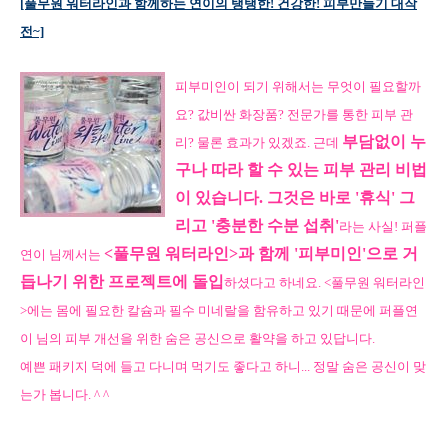
[풀무원 워터라인과 함께하는 연이의 탱탱한! 건강한! 피부만들기 대작
전~]
피부미인이 되기 위해서는 무엇이 필요할까
요? 값비싼 화장품? 전문가를 통한 피부 관
부담없이 누
리? 물론 효과가 있겠죠. 근데
구
나 따라 할 수 있는 피부 관리 비법
이 있습니다. 그것은 바로 '휴식' 그
리고 '충분한 수분 섭취'
라는 사실! 퍼플
<풀무원 워터라인>과 함께 '피부미인'으로 거
연이 님께서는
듭나기 위한 프로젝트에 돌입
하셨다고 하네요. <풀무원 워터라인
>에는
몸에 필요한 칼슘과 필수 미네랄을 함유하고 있기 때문에 퍼플연
이 님의 피부 개선을 위한 숨은 공신으로 활약을 하고 있답니다.
예쁜 패키지 덕에 들고 다니며 먹기도 좋다고 하니... 정말 숨은 공신이 맞
는가 봅니다. ^ ^