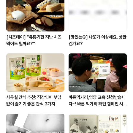
[치즈데이] “유통기한 지난 치즈
[맛있는Q] 나또가 이상해요. 상한
먹어도 될까요?”
건가요?
사무실 간식 추천: 직장인이 부담
바른먹거리,영양 교육 신청받습니
없이 즐기기 좋은 간식 3가지
다~! 바른 먹거리 확인 캠페인 사
이트 오픈!