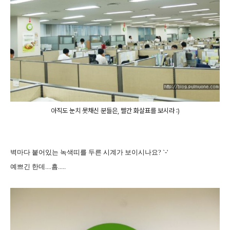
아직도 눈치 못채신 분들은, 빨간 화살표를 보시라 :)
벽마다 붙어있는 녹색띠를 두른 시계가 보이시나요? `-'
예쁘긴 한데....흠.....