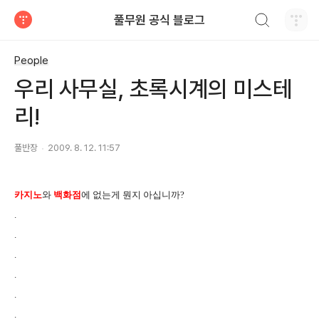
검색하기
풀무원 공식 블로그
티스토리
People
우리 사무실, 초록시계의 미스테
리!
풀반장
2009. 8. 12. 11:57
카지노
와
백화점
에 없는게 뭔지 아십니까?
.
.
.
.
.
.