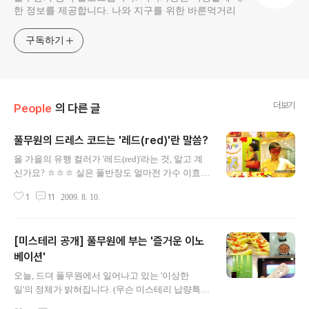
한 정보를 제공합니다. 나와 지구를 위한 바른먹거리
구독하기
더보기
People
의 다른 글
풀무원의 드레스 코드는 '레드(red)'란 말씀?
글 내용
올 가을의 유행 컬러가 '레드(red)'라는 것, 알고 계
신가요? ㅎㅎㅎ 실은 풀반장도 얼마전 가수 이효리
양이 찍은 화보 기사를 보다가 알게 됐네요. ㅋㅋ
1
11
2009. 8. 10.
한여름에 왠 갑자기 가을 컬러 타령이냐구요? 왜
이러쎄요.. 원래 트렌드 세터는 계절을 앞서가는 법
이랍니다. ㅋㅋ (겨울에 오픈토 샌달 신고 반팔 입
[미스테리 공개] 풀무원에 부는 '즐거운 이노
기, 여름에 롱부츠 신고 퍼볼레로 입기..@@) 꼭 그
래서 그랬던 건 아닌데 얼마전 풀무원에서도 이 가
베이션'
글 내용
을 유행 컬러 '레드'를 테마로 깜짝 이벤트가 진행
오늘, 드뎌 풀무원에서 일어나고 있는 '이상한
됐었다지요. ^ ^ (우린 이런 회사예요!) 출근길, 출
일'의 정체가 밝혀집니다. (무슨 미스테리 납량특집
입카드를 찍자마자 사람들이 접견실에 마련된 포
은 아니었지만, 그래도 지루했던 장마철, 조금 재미