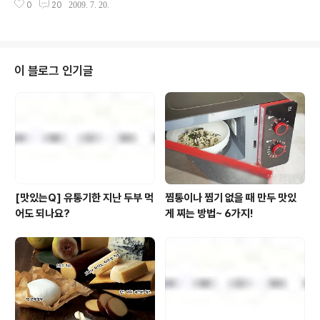
토존에 모여들어 저마다 지니고 온 '레드' 아이템들
0
20
2009. 7. 20.
있으셨는지요? ㅎㅎ) 생일상보다 푸짐했던 바나나
을 뽐내느라 정신이 없더라구요. 빨간 넥타이부터
와 달걀 300개, 사무실 안에서 완전 스타대접 받은
빨간 가방, 빨간 핸드폰, 빨간 가면까지...잠시 구경
wii, 그리고 길목을 가로막은 소원 나무까지... 그동
하시..
안, 쫌 요상하긴 요상했습니다. ^ ^ ㅎㅎ (풀반장이
티-저를 시도할만큼- 쿨럭... 풀반장표 티-저가 궁금
이 블로그 인기글
하시다면? [1탄], [2탄], [3탄] 클릭! ) 이제 이 풀무원
미스테리를 주도했던 주인공들을 공개합니다!!! 짜
잔- "C큐빅"이라 이름붙여진 조직(?)의 단원들. 바
로 C.A(cubic activator)들 이랍니다. 조직이라니 촘
무섭죠? ㅎㅎ 풀무원에 새로 생긴 이 'C큐빅'이란
신생 조직으..
[맛있는Q] 유통기한 지난 두부 먹
찜통이나 찜기 없을 때 만두 맛있
어도 되나요?
게 찌는 방법~ 6가지!