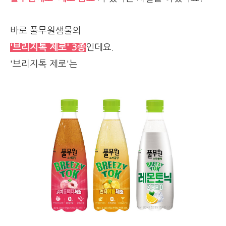
바로 풀무원샘물의
'브리지톡 제로' 3종
인데요.
'브리지톡 제로'는