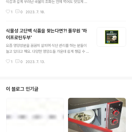
식감과 깊게 우러난 국물의 조화는 언제 먹어도 맛있게 후
루룩!! 그런데 말입니다. 이 칼국수의 맛을 진정으로 완성시
1
0
2023. 7. 18.
키기 위해 필요한 것이 있었으니. 두둥. 그것은 바로 '김치'
그중에서도 알싸함과 매콤함이 살아있는 김치는 칼국수를
더욱 맛있게 만들어주죠. 하지만 칼국수용으로 김치를 매
식물성 고단백 식품을 찾는다면?! 풀무원 '하
번 따로 만들 수도 없는 일. 그럴 땐 풀무원에서 새롭게 출
시한 '칼국수 김치'를 찾아주세요. 풀무원 ‘칼국수 김치’는
이프로틴두부'
글 내용
삼삼한 국물의 칼국수와 가장 잘 어울리는 매콤하고 칼칼
요즘 영양성분을 꼼꼼히 살피며 식단 관리를 하는 분들이
한 양념이 특징인데요. 칼국수와 함께 먹기 간편하도록 한
늘고 있다고 해요. 다양한 영양소들 가운데 쉽게 챙길 수 있
입 크기로 썬 배추에 입자감 있는 굵은 고춧가루와 고추씨
는 탄수화물이나 지방과는 달리 단백질은 좀 더 신경 써서
를 더해 칼국수 전문점의 김치 스타일로 만들었거든요. 배
1
0
2023. 7. 13.
챙겨야 하는데요. 혹시 '단백질 = 닭가슴살' 이라고 생각해
추, 마늘, 고추 등 주재료는 ..
서 닭가슴살만 드시는건 아니겠죠? 최근엔 단백질 섭취를
위한 다양하고 좋은 제품들이 많이 나온 만큼 보다 쉽고 맛
있게 먹을 수 있는 제품을 골라 먹을 수 있거든요. 그래서
준비한 오늘의 신제품 풀무원 '하이프로틴두부'입니다. 원
이 블로그 인기글
래 두부는 대표적인 식물성 단백질 식품인데요. '하이프로
틴두부'는 바로 그 두부의 영양성분을 한층 더 강화한 제품
이에요. 무엇보다 제품 한 팩(200g)에 단백질 26g이 함
유돼 한 팩 만으로 1일 영양성분 기준치의 무려 47%를 채
울 수 있다는 사실!!..