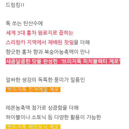
드링킹!!
톡 쏘는 탄산수에
세계 3대 홍차 원료지로 꼽히는
스리랑카 지역에서 재배된 찻잎
을 더해
향긋한 홍차 향과 복숭아농축액이 만나
새콤달콤한 맛을 완성한 '브리지톡 피치블랙티 제로'
알싸한 생강의 독특한 풍미가 일품인
'브리지톡 진저에일 제로'
레몬농축액 첨가로 상큼함을 더해
하이볼이나 소토닉 등 다양한 활용이 가능한
'브리지톡 레몬토닉 제로'