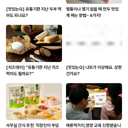
[맛있는Q] 유통기한 지난 두부 먹
찜통이나 찜기 없을 때 만두 맛있
어도 되나요?
게 찌는 방법~ 6가지!
[치즈데이] “유통기한 지난 치즈
[맛있는Q] 나또가 이상해요. 상한
먹어도 될까요?”
건가요?
사무실 간식 추천: 직장인이 부담
바른먹거리,영양 교육 신청받습니