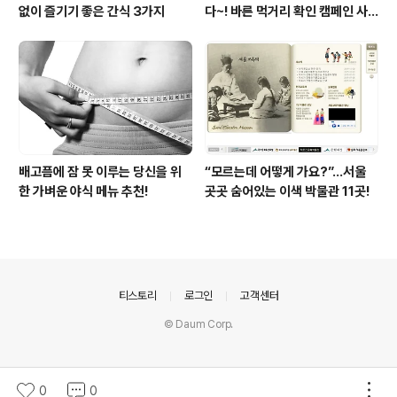
없이 즐기기 좋은 간식 3가지
다~! 바른 먹거리 확인 캠페인 사
이트 오픈!
배고픔에 잠 못 이루는 당신을 위
“모르는데 어떻게 가요?”...서울
한 가벼운 야식 메뉴 추천!
곳곳 숨어있는 이색 박물관 11곳!
의안내
티스토리
로그인
고객센터
© Daum Corp.
0
0