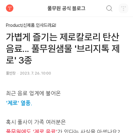
검색하기
풀무원 공식 블로그
티스토리
Product/신제품 인사드려요!
가볍게 즐기는 제로칼로리 탄산
음료... 풀무원샘물 '브리지톡 제
로' 3종
풀반장
2023. 7. 26. 10:00
최근 음료 업계에 불어온
'제로' 열풍.
혹시 풀사이 가족 여러분은
풀무원에도 '제로 음료'
가 있다는 사실을 아셨나요?