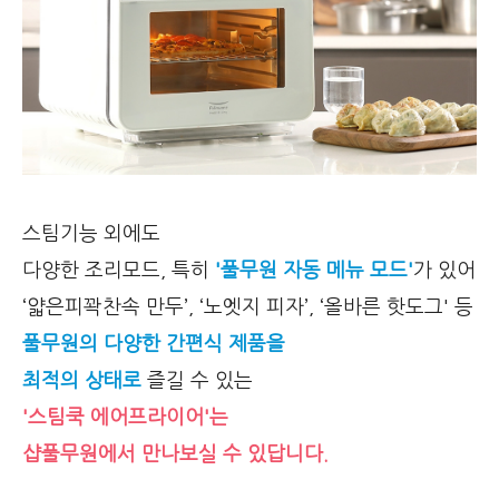
스팀기능 외에도
다양한 조리모드,
특히
'풀무원 자동 메뉴 모드'
가 있어
‘얇은피꽉찬속 만두’, ‘노엣지 피자’, ‘올바른 핫도그' 등
풀무원의 다양한 간편식 제품을
최적의 상태로
즐길 수 있는
'스팀쿡 에어프라이어'는
샵풀무원에서 만나보실 수 있답니다.