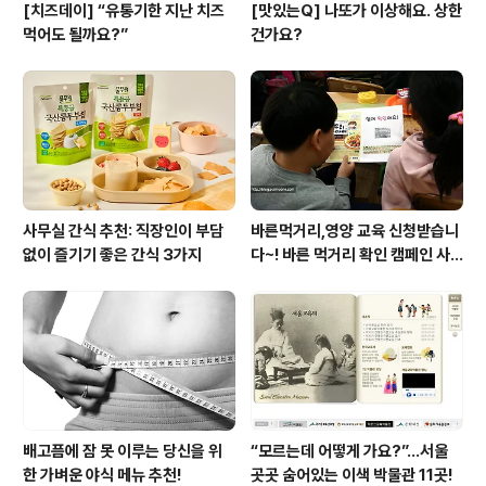
[치즈데이] “유통기한 지난 치즈
[맛있는Q] 나또가 이상해요. 상한
먹어도 될까요?”
건가요?
사무실 간식 추천: 직장인이 부담
바른먹거리,영양 교육 신청받습니
없이 즐기기 좋은 간식 3가지
다~! 바른 먹거리 확인 캠페인 사
이트 오픈!
배고픔에 잠 못 이루는 당신을 위
“모르는데 어떻게 가요?”...서울
한 가벼운 야식 메뉴 추천!
곳곳 숨어있는 이색 박물관 11곳!