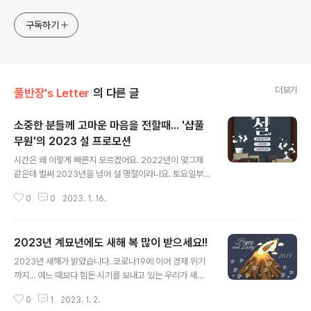
구독하기
더보기
풀반장's Letter
의 다른 글
소중한 분들께 고마운 마음을 전할때... '샵풀
무원'의 2023 설 프로모션
글 내용
시간은 왜 이렇게 빠른지 모르겠어요. 2022년이 엊그제
같은데 벌써 2023년을 넘어 설 명절이라니요. 토요일부터
시작되는 명절 연휴에 잠시 속상할 뻔도 했다가 월요일로
0
0
2023. 1. 16.
이어지는 대체 휴일 덕에 안심한 이번 설. 그런데 진짜 안심
은 설 선물까지 준비가 끝났을 때야 비로소 가능한 거 아닐
까요? 매년 맞이하는 설 명절입니다만 소중한 분들을 위한
2023년 계묘년에도 새해 복 많이 받으세요!!
설 선물은 언제 해도 늘 고민이고 부담인데요. 혹시 아직 고
글 내용
민 중이신 분들이 계시다면 샵풀무원에서 준비한 2023 설
2023년 새해가 밝았습니다. 코로나19에 이어 경제 위기
프로모션을 통해 선물 고민을 덜어보시는건 어떨까요? 샵
까지... 여느 때보다 힘든 시기를 보내고 있는 우리가 새해
풀무원 설 프로모션에서는 풀무원식품, 올가, 풀무원건강
를 반기는건 뭔가 새로운 시작이 열리길 바라는 마음이 아
생활, 풀무원녹즙, 풀무원로하스 등 풀무원의 지속가능한
0
1
2023. 1. 2.
닐까 싶은데요. 때마침 2023년이 계묘년. 검은 토끼의 해