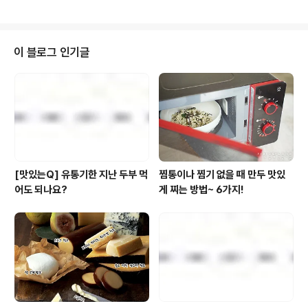
가치를 담은 다양한 브랜드 제품을 설 선물세트로 한 번에
라고 하니 토끼처럼 팔짝팔짝 뛰며 좋은 기운이 있는 곳으
만나볼 수 있고요. 우선 풀무..
로 우리를 이끌어 주었으면 하네요. ;) 풀사이 가족분들은 2
023년 새해 계획들이 있으신가요? 항상 너무 거창항 계획
을 세웠다가 흐지부지되는 경험을 많이 했다면 올해는 꼭
이 블로그 인기글
이룰 수 있는 계획으로 최소한만 세워보기로 해요. 영어 마
스터 보다는 매일 영어 유튜브 한 편씩 보기로, 프사를 목표
로 한 다이어트보다는 매 끼니 밥 한 숟가락씩 덜어내기 혹
은 매일 10분 이상 음악 들으며 산책하기 등등 뭔가 어렵고
거창한 목표를 현실..
[맛있는Q] 유통기한 지난 두부 먹
찜통이나 찜기 없을 때 만두 맛있
어도 되나요?
게 찌는 방법~ 6가지!