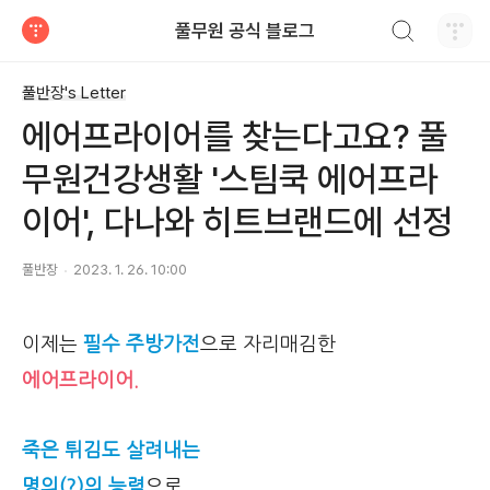
검색하기
풀무원 공식 블로그
티스토리
풀반장's Letter
에어프라이어를 찾는다고요? 풀
무원건강생활 '스팀쿡 에어프라
이어', 다나와 히트브랜드에 선정
풀반장
2023. 1. 26. 10:00
이제는
필수 주방가전
으로 자리매김한
에어프라이어.
죽은 튀김도 살려내는
명의(?)의 능력
으로