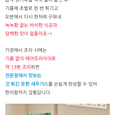
습식 빵가루를 꾹꾹 눌러 붙인 후
기름에 초벌로 한 번 튀기고
오븐에서 다시 한차례 구워내
눅눅함 없는 바삭한 식감과
담백한 맛이 일품이죠~!
가정에서 조리 시에는
기름 없이 에어프라이어로
약 13분 조리
하면
전문점에서 맛보는
갓
튀긴 듯한 새우가스
를 손쉽게 완성할 수 있어
편리함까지 갖췄답니다.