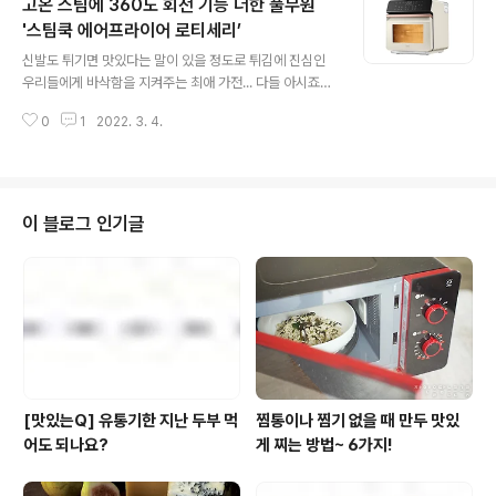
고온 스팀에 360도 회전 기능 더한 풀무원
리에겐 송로버섯이라는 이름으로 익숙한 트러플은 깊고 진
한 숲의 향기와 신선한 땅 내음으로 한 방울만 넣어도 세상
'스팀쿡 에어프라이어 로티세리’
글 내용
모든 요리가 진미로 변한다고 할 정도인데요. 최상급 트러
신발도 튀기면 맛있다는 말이 있을 정도로 튀김에 진심인
플의 경우 금이나 은같은 귀금속 보다도 비싸다고 하는데
우리들에게 바삭함을 지켜주는 최애 가전... 다들 아시죠?
요. 향이 매력적인 트러플은 주로 오일로 만들어 먹는데요.
이제는 없는 집을 찾기가 더 힘들다는 '에어프라이어' 인데
풀무원 '로스팅 짜장면' 역시 트러플 오일로 맛과 향을 진하
0
1
2022. 3. 4.
요. 지난해 풀무원에서 출시한 고온 스팀 기술이 탑재된 오
게 담아냈답니다. 풀무..
븐형 에어프라이어 '스팀쿡 에어프라이어' 기억하시나요?
100℃의 고온 스팀으로 데치기, 찜 요리는 물론, 버튼 조
작 한 번으로 내부의 기름때를 간편하게 청소할 수 있는 ‘스
팀 세척’ 기능이 특징인데요. 이번에 새롭게 '로티세리' 기
이 블로그 인기글
능이 추가 된 신제품이 출시 됐다고 해요. 바로 '스팀쿡 에
어프라이어 로티세리' 인데요. 고기를 쇠꼬챙이에 끼워 회
전하며 굽는 기구를 의미하는 로티세리(Rotisserie). '스
팀쿡 에어프라이어 로티세리'의 이 기능을 활용하면 열전
도율을 높여 뒤집는..
[맛있는Q] 유통기한 지난 두부 먹
찜통이나 찜기 없을 때 만두 맛있
어도 되나요?
게 찌는 방법~ 6가지!