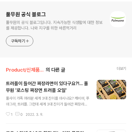
로그 정보
풀무원 공식 블로그
풀무원의 공식 블로그입니다. 지속가능한 식생활에 대한 정보
를 제공합니다. 나와 지구를 위한 바른먹거리
구독하기
더보기
Product/신제품 인사드려요!
의 다른 글
트러플이 들어간 짜장라면이 있다구요?!... 풀
무원 '로스팅 짜장면 트러플 오일'
글 내용
풀사이 가족 여러분 세계 3대 진미를 아시나요? 캐비어, 푸
아그라, 트러플. 그런데 세계 3대 진미가 들어간 짜장라면
이 있다면 믿으시겠습니까? 세차례 볶는 트리플 로스팅으
1
0
2022. 3. 9.
로 짜장 고유의 깊고 진항 맛을 구현한 풀무원 '로스팅 짜장
면'에 새롭게 추가된 프리미엄 신제품이 바로. '로스팅 짜장
면 트러플오일' 이라는 사실!!! 세계 3대 진미 중 하나로 우