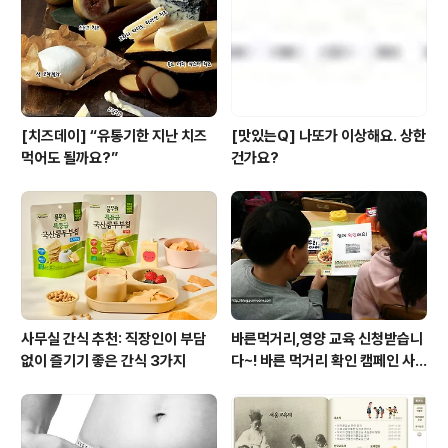
[치즈데이] “유통기한 지난 치즈
[맛있는Q] 나또가 이상해요. 상한
먹어도 될까요?”
건가요?
사무실 간식 추천: 직장인이 부담
바른먹거리,영양 교육 신청받습니
없이 즐기기 좋은 간식 3가지
다~! 바른 먹거리 확인 캠페인 사
이트 오픈!