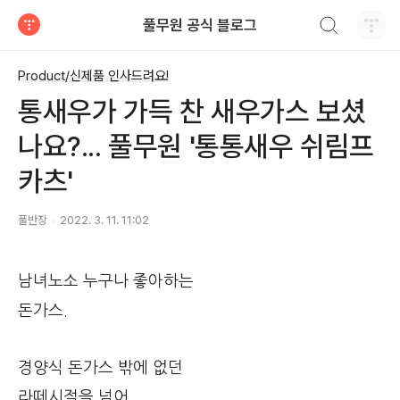
검색하기
풀무원 공식 블로그
티스토리
Product/신제품 인사드려요!
통새우가 가득 찬 새우가스 보셨
나요?... 풀무원 '통통새우 쉬림프
카츠'
풀반장
2022. 3. 11. 11:02
남녀노소 누구나 좋아하는
돈가스.
경양식 돈가스 밖에 없던
라떼시절을 넘어