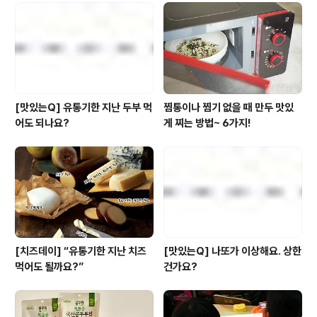
록 제로 웨이스트(Zero Waste) 컨셉에 맞춰 부분 리모델
링을 했지요. 과연 어떻게 바뀌었을까요? +_+ 바료 요렇
게~~!! 하나. 필요한 만큼만 담아가요~ '지속가능성 존' 저
탄소 인증 농산물..
[맛있는Q] 유통기한 지난 두부 먹
찜통이나 찜기 없을 때 만두 맛있
어도 되나요?
게 찌는 방법~ 6가지!
[치즈데이] “유통기한 지난 치즈
[맛있는Q] 나또가 이상해요. 상한
먹어도 될까요?”
건가요?