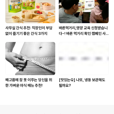
사무실 간식 추천: 직장인이 부담
바른먹거리,영양 교육 신청받습니
없이 즐기기 좋은 간식 3가지
다~! 바른 먹거리 확인 캠페인 사
이트 오픈!
배고픔에 잠 못 이루는 당신을 위
[맛있는Q] 나또, 냉동 보관해도
한 가벼운 야식 메뉴 추천!
될까요?
의안내