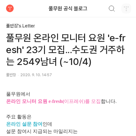
검색하기
풀무원 공식 블로그
티스토리
풀반장's Letter
풀무원 온라인 모니터 요원 'e-fr
esh' 23기 모집...수도권 거주하
는 2549남녀 (~10/4)
풀반장
2020. 9. 10. 14:57
풀무원에서
온라인 모니터 요원 e-fresh(
이프레쉬)를
모집
합니다.
주요 활동은
온라인 설문 참여
인데
설문 참여시 지급되는 마일리지는