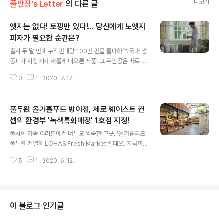
더보기
풀반장's Letter
의 다른 글
엣지는 없다! 토핑만 있다!... 당신에게 노엣지
피자가 필요한 순간은?
글 내용
출시 두 달 만에 누적판매량 100만 판을 돌파하며 국내 냉
동피자 시장에서 새롭게 떠오른 제품! 그 주인공은 바로 풀
무원 '노엣지 꽉찬토핑 피자'!! 두둥! 피자를 먹다가 배가 불
0
1
2020. 7. 17.
러서 혹은 맛이 없어서 도우의 끝부분을 남긴 적 있으시죠
~. 피자매니아들의 근심을 덜어드리고자 피자의 엣지를 없
애고 도우 끝까지 토핑을 가득 채운 제품이 노엣지 피자예
풀무원 올가홀푸드 방이점, 제로 웨이스트 컨
요. 한마디로 엣지는 없고 토핑만 있는 새로운 피자라는 말
씀! 역시 잘나가는 인기 제품의 비결은 기존의 틀을 깬 특별
셉의 환경부 '녹색특화매장' 1호점 지정!
글 내용
함었군요!! 이렇게 새로운 피자를 보다 많은 분들에게 소개
풀사이 가족 여러분에겐 너무도 익숙한 그곳. '올가홀푸드'
하고자 노엣지피자 영상 두 편을 준비했는데요. 귀여운 반
풀무원 계열의 LOHAS Fresh Market 인데요. 지금까지
전이 숨겨진 두 편의 영상 속으로 한번 들어가볼까요? . . .
친환경 소비문화 확산에 앞장서온 올가홀푸드가 이번에 유
그동안 받기만 하던 아들이 아빠를 위해 피자를 남겨놨나
5
1
2020. 6. 12.
통사 최초로 환경부에서 주관하는 녹색특화매장 1호점에
봐요. 뿌듯함과 대견..
지정됐답니다~! 웅? '녹색특화매장'이 뭐냐구요? 환경부가
운영하는 '녹색매장'을 보다 확장 & 발전시킨 개념으로 환
경을 생각하는 녹색소비문화 확산을 위해 쓰레기 발생을
최소화한 매장을 말한답니다~. 이를 위해 올가 방이점에서
이 블로그 인기글
소비자들이 친환경 소비를 직접 체험하고 참여할 수 있도